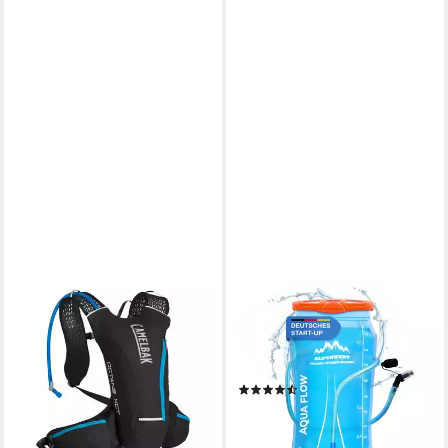
CAMELBAK
ALPENWERT
Trinkrucksack
Trinkbeutel Alpenwert
63,89 €
UVP
94,95 €
Trinkblase mit Trinkschlauch
-33%
Wasserblase 2L/3L Outdoor
lieferbar - in 4-5 Werktagen bei dir
(3)
ab 26,95 €
UVP
29,95 €
-10%