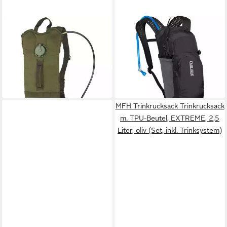
MIL-TEC
CAMELBAK
Trinkrucksack Militär Water
Fahrradrucksack Lobo
Pack Trinkrucksack 3,0L
Trinkrucksack
36,95 €
Wanderrucksack Crux
lieferbar - in 3-4 Werktagen bei dir
184,89 €
leider ausverkauft
MFH Trinkrucksack Trinkrucksack
m. TPU-Beutel, EXTREME, 2,5
Liter, oliv (Set, inkl. Trinksystem)