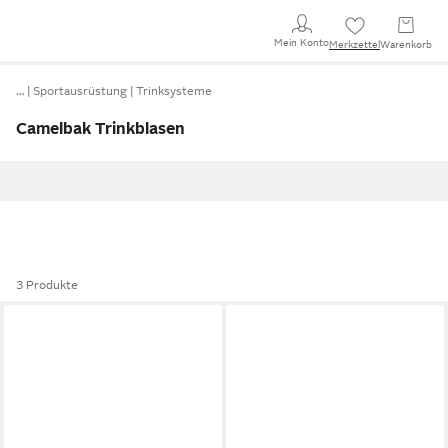
Mein Konto
Merkzettel
Warenkorb
…
Sportausrüstung
Trinksysteme
Camelbak Trinkblasen
3 Produkte