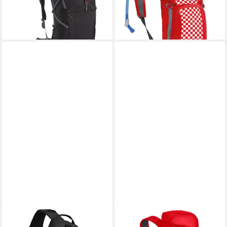
lieferbar - in 2-3 Werktagen bei dir
Tagesrucksack Crux System
ab 148,99 €
lieferbar - in 2-3 Werktagen bei dir
CAMELBAK
CAMELBAK
Trinkrucksack Arete Sling 8
Trinkrucksack Snoblast 22L