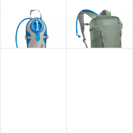
CAMELBAK
CAMELBAK
Trinkrucksack
Trinkrucksack
53,89 €
77,52 €
UVP
65,00 €
UVP
120,00 €
-17%
-35%
lieferbar - in 4-5 Werktagen bei dir
lieferbar - in 2-3 Werktagen bei dir