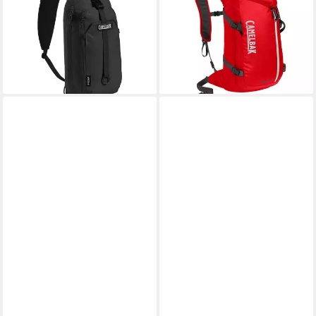
Wanderrucksack
Ski-Snowboardrucksack Crux
Tagesrucksack 8 L
Trinksystem
62,99 €
109,99 €
lieferbar - in 2-3 Werktagen bei dir
lieferbar - in 2-3 Werktagen bei dir