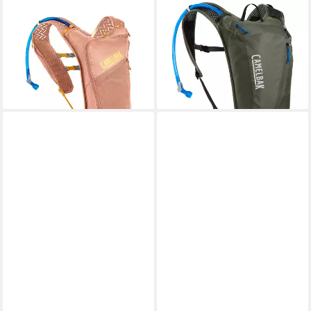
CAMELBAK
CAMELBAK
Trinkrucksack Dart Run Vest
Fahrradrucksack Rogue Light
Laufweste Trinkweste Crux
Trinkrucksack Crux
System
Trinksystem
75,56 €
76,99 €
leider ausverkauft
lieferbar - in 2-3 Werktagen bei dir