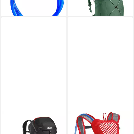
ab 106,99 €
lieferbar - in 2-3 Werktagen bei dir
CAMELBAK
CAMELBAK
Trinkrucksack Fourteener 32
Trinkrucksack, Kinder
29,99 €
Wanderrucksack