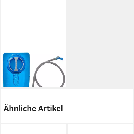
CAMELBAK
Trinkblase Trinksystem Crux
mit Isoliertem Trinkschlauch
ab 34,99 €
lieferbar - in 2-3 Werktagen bei dir
Ähnliche Artikel