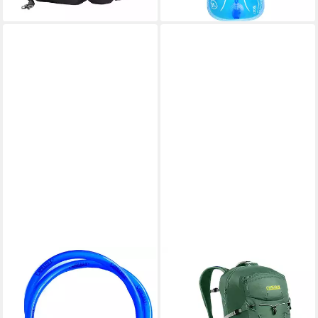
lieferbar - in 3-4 Werktagen bei dir
CAMELBAK
CAMELBAK
Trinksystem
Trinkrucksack Fourteener 26
9,99 €
Wanderrucksack
lieferbar - in 2-3 Werktagen bei dir
Fahrradrucksack