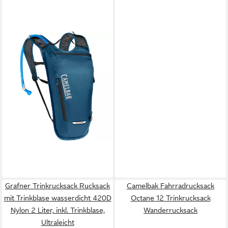
CAMELBAK
Fahrradrucksack Classic Light
Trinkrucksack Bikerucksack
Walking
86,79 €
leider ausverkauft
Grafner Trinkrucksack Rucksack
Camelbak Fahrradrucksack
mit Trinkblase wasserdicht 420D
Octane 12 Trinkrucksack
Nylon 2 Liter, inkl. Trinkblase,
Wanderrucksack
Ultraleicht