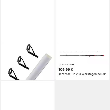
BERKLEY
BERKLEY
Spinnrute Berkley Rod Tip
Spinnrute Berkley Zilla Pike
Repair Kit - 3 Spitzenringe
842Hp C 254cm 40-110G -
7,99 €
Spinnrute
lieferbar - in 2-3 Werktagen bei dir
109,99 €
lieferbar - in 2-3 Werktagen bei dir