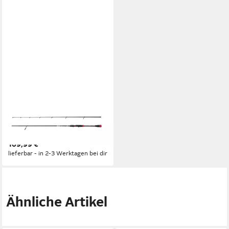
BERKLEY
Spinnrute Berkley Zilla Pike
802H S 30-90G
109,99 €
lieferbar - in 2-3 Werktagen bei dir
Ähnliche Artikel