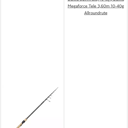
Megaforce Tele 3,60m 10-40g
Allroundrute
WESTIN FISHING
Spinnrute, (10-tlg), Westin
W2 Tele Spin 2,40m M 7-30g
10Sec Tele-Spinnrute
137,74 €
lieferbar - in 3-4 Werktagen bei dir