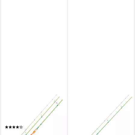
BERKLEY
BERKLEY
Forellenrute, (3-tlg), Berkley
Forellenrute, (2-tlg), Berkley
FLEX Trout 360 10-30g
FLEX Trout 300 3-18g 2pcs.
3pcs. Forellenteichrute
Forellenteichrute
(2)
74,90 €
ab 84,90 €
lieferbar - in 3-4 Werktagen bei dir