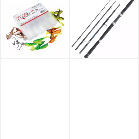
BERKLEY
BALZER
Kunstköder Pulse Shad Box
Pilkrute Adrenalin Travel
8cm incl Jigheads 16/4ps -
Heavy 700 2,15m 200-700g
259,00 €
20 Teile Fangfertig SET,
lieferbar - in 2-3 Werktagen bei dir
(Pulse Shad, 20-St)
ab 27,11 €
UVP
38,99 €
-30%
lieferbar - in 3-4 Werktagen bei dir