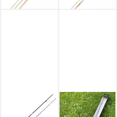
lieferbar - in 3-4 Werktagen bei dir
BERKLEY
DAM FISHING
Baitcasterrute, (2-tlg), Berkley
Spinnrute Forellenrute SET
Zilla Pike 662M C 1,98m 15-
Combo DAM Hansen Flash
60g Casting Rod Baitcastrute
SPIN 2,10m 5-