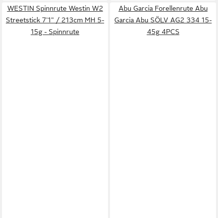
WESTIN Spinnrute Westin W2
Abu Garcia Forellenrute Abu
Streetstick 7'1" / 213cm MH 5-
Garcia Abu SÖLV AG2 334 15-
15g - Spinnrute
45g 4PCS