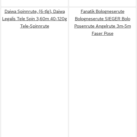
Daiwa Spinnrute, (6-tlg), Daiwa
Fanatik Bologneserute
Legalis Tele Spin 3,60m 40-120g
Bologneserute SIEGER Bolo
Tele-Spinnrute
Posenrute Angelrute 3m-5m
Faser Pose