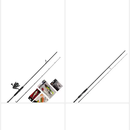
ABU GARCIA
WESTIN
Spinnrute, Abu Garcia Fast
Spinnrute Westin W2 Zander
Attack Pro 210 5-21g Perch
Hunter MH 2,65m 10-42g
119,99 €
Komplett-Angelset
lieferbar - in 3-4 Werktagen bei dir
129,99 €
UVP
159,99 €
-19%
lieferbar - in 3-4 Werktagen bei dir