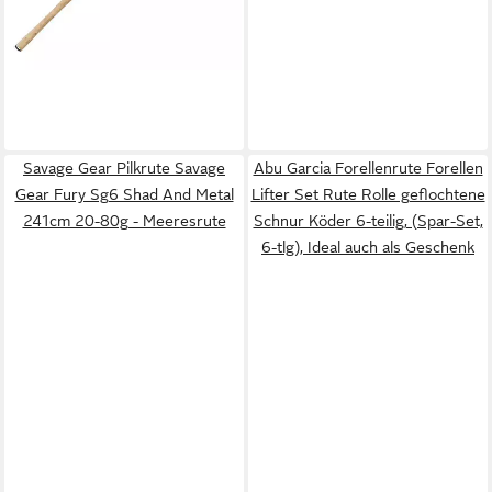
Savage Gear Pilkrute Savage
Abu Garcia Forellenrute Forellen
Gear Fury Sg6 Shad And Metal
Lifter Set Rute Rolle geflochtene
241cm 20-80g - Meeresrute
Schnur Köder 6-teilig, (Spar-Set,
6-tlg), Ideal auch als Geschenk