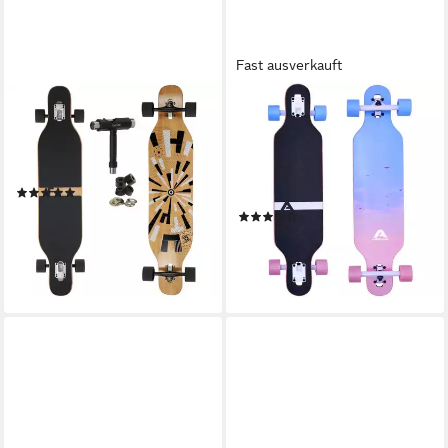
Fast ausverkauft
FUNTOMIA
APOLLO
Longboard Camber Ahornholz
Longboard Twin Tip DT
Longboard in 3 Flex Stufen +
Longboard 36", gefertigt aus
T-Tool, Camber Twin Tip
8 Holzlagen in angesagtem
(3)
TwinTip-Shape
59,99 €
UVP
139,90 €
(3)
62,99 €
-57%
lieferbar - in 5-6 Werktagen bei dir
lieferbar - in 3-4 Werktagen bei dir
+2