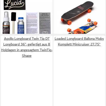
LUCID GRIP
LOADED
Longboard Clear Grip -
Longboard "Hola Lou" Coyote
Medium, Nachhaltig & Barfuß-
All-round 30.75" Complete
250,99 €
freundlich (1-St)
12,47 €
mtl. in 24 Raten
31,99 €
lieferbar in 2 Wochen
lieferbar in 2 Wochen
Apollo Longboard Twin Tip DT
Loaded Longboard Ballona Moby
Longboard 36", gefertigt aus 8
Komplett Minicruiser 27.75"
Holzlagen in angesagtem TwinTip-
Shape