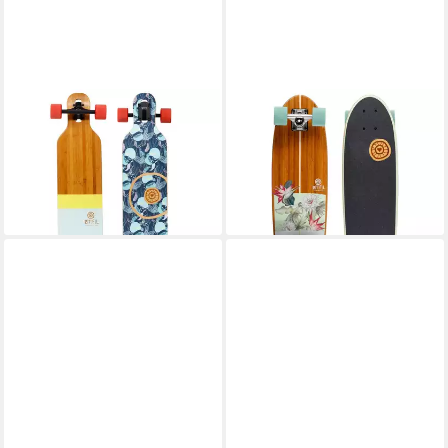
BTFL
BTFL
Longboard MALOU - Drop
Longboard CAMI - Minicruiser
through Longboard (1-St)
(1-St)
208,99 €
125,99 €
19,09 €
mtl. in 12 Raten
11,51 €
mtl. in 12 Raten
lieferbar in 2 Wochen
lieferbar in 2 Wochen