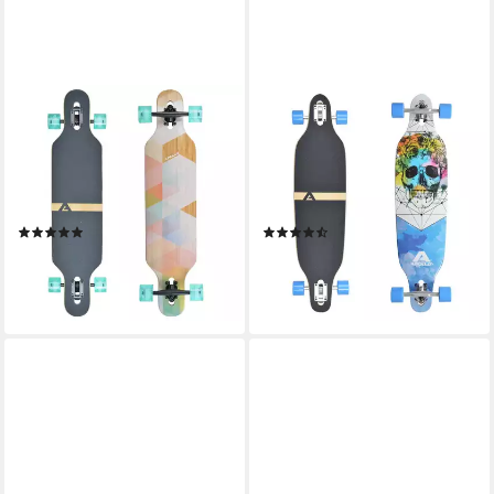
APOLLO
APOLLO
Longboard Twin Tip DT
Longboard Twin Tip DT
Longboard 39", aus Holz
Longboard 38", aus Holz
mehrlagig verleimt für Idealen
mehrlagig verleimt für Idealen
Flex & Stabilität
Flex & Stabilität
(6)
(17)
89,99 €
89,99 €
lieferbar - in 5-6 Werktagen bei dir
lieferbar - in 5-6 Werktagen bei dir
+2