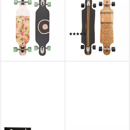
BTFL
APOLLO
Longboard POLLY 3 - Drop
Longboard Twin Tip DT
through Longboard (1-St)
Longboard 40", aus Holz
166,99 €
mehrlagig verleimt für Idealen
15,25 €
mtl. in 12 Raten
Flex & Stabilität
lieferbar in 2 Wochen
(16)
84,99 €
lieferbar - in 5-6 Werktagen bei dir
+3