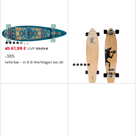
PLAYLIFE
APOLLO
Longboard Seneca
Longboard Kicktail Board -
(1)
Hawaiian Wulff - 42"
ab 61,99 €
UVP
99,99 €
Komplettboard, Brett Classic
-38%
Shape Kicktail
lieferbar - in 6-8 Werktagen bei dir
(1)
74,99 €
lieferbar - in 5-6 Werktagen bei dir