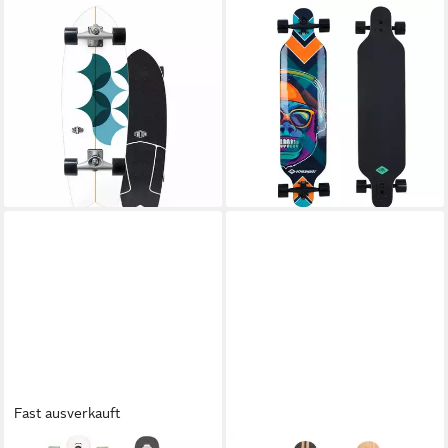
CARVER SKATEBOARDS
SCHILDKRÖT
Longboard x Triton Surfskate
Skateboard Longboard 41
Astral CX 29.0"
CoolChimp, Skateboard
199,00 €
gemäß EN 13613:2009,
18,17 €
mtl. in 12 Raten
Klasse A
lieferbar - in 4-5 Werktagen bei dir
ab 99,99 €
UVP
159,99 €
-38%
lieferbar - in 6-7 Werktagen bei dir
Fast ausverkauft