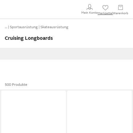
Mein Konto
Merkzettel
Warenkorb
…
Sportausrüstung
Skateausrüstung
Cruising Longboards
500 Produkte