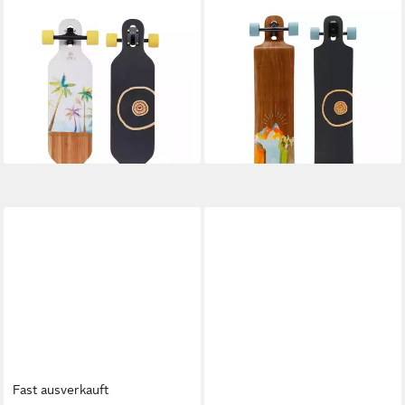
BTFL
BTFL
Longboard COCCO - Drop
Longboard KAYLA – Double
through Longboard komplett
drop Longboard (1-St)
199,00 €
(1-St)
18,17 €
mtl. in 12 Raten
156,99 €
lieferbar in 2 Wochen
14,34 €
mtl. in 12 Raten
lieferbar - in 6-7 Werktagen bei dir
Fast ausverkauft