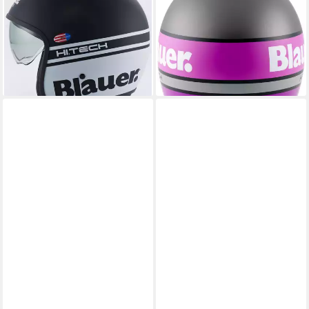
Jethelm, integriertes
Jethelm, vorbereitet für
Sonnenvisier
Kommunikationssystem,integrier
151,80 €
209,00 €
Sonnenvisier
139,60 €
-27%
lieferbar - in 4-5 Werktagen bei dir
lieferbar - in 4-5 Werktagen bei dir