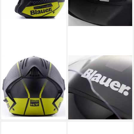
BLAUER
BLAUER
Motorradhelm Real HT
Motorradhelm BET HT
Graphic B Jethelm,
Jethelm, integriertes
integriertes Sonnenvisier
Sonnenvisier
105,50 €
145,49 €
149,00 €
209,00 €
-29%
-30%
lieferbar - in 4-5 Werktagen bei dir
lieferbar - in 4-5 Werktagen bei dir