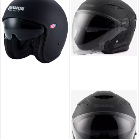
BLAUER
Motorradhelm Pilot 1.1 Mono
06 Jethelm, integriertes
Sonnenvisier
151,80 €
209,00 €
-27%
lieferbar - in 4-5 Werktagen bei dir