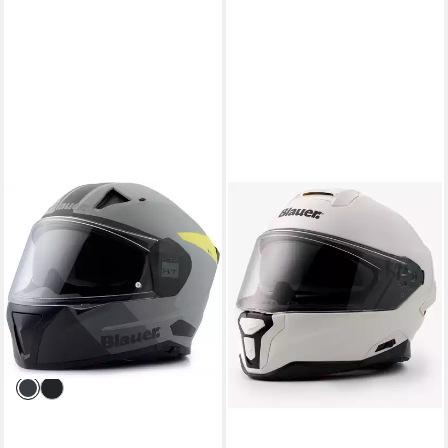
BLAUER
Motorradhelm Naca NF01B
Helm, vorbereitet für
Kommunikationssystem,integriertes
Sonnenvisier
165,49 €
229,00 €
-28%
lieferbar - in 4-5 Werktagen bei dir