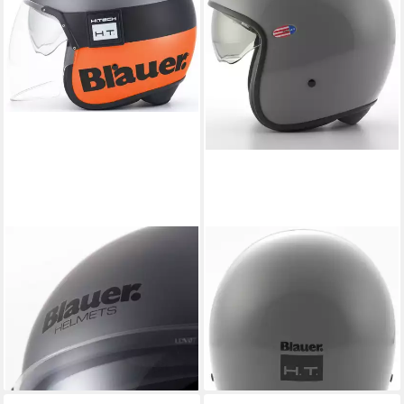
BLAUER
BLAUER
Motorradhelm Pod 06
Motorradhelm Pilot 1.1
Jethelm, integriertes
Monochrome Jethelm,
Sonnenvisier
integriertes Sonnenvisier
151,80 €
144,80 €
209,00 €
199,00 €
-27%
-27%
lieferbar - in 4-5 Werktagen bei dir
lieferbar - in 4-5 Werktagen bei dir