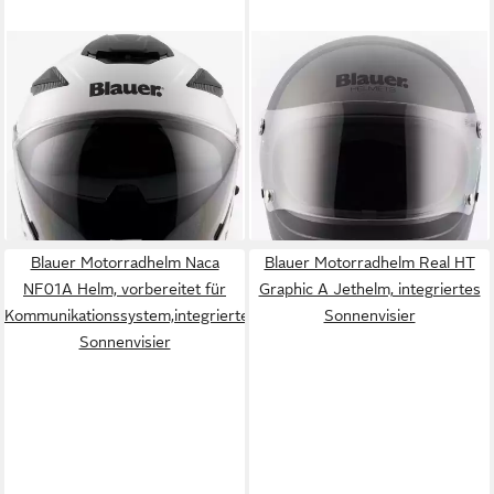
BLAUER
BLAUER
Motorradhelm JJ-01
Motorradhelm 80's Helm
205,45 €
Monocolor Jethelm
399,00 €
109,80 €
149,00 €
-49%
lieferbar - in 4-5 Werktagen bei dir
-26%
lieferbar - in 4-5 Werktagen bei dir
Blauer Motorradhelm Naca
Blauer Motorradhelm Real HT
NF01A Helm, vorbereitet für
Graphic A Jethelm, integriertes
Kommunikationssystem,integriertes
Sonnenvisier
Sonnenvisier