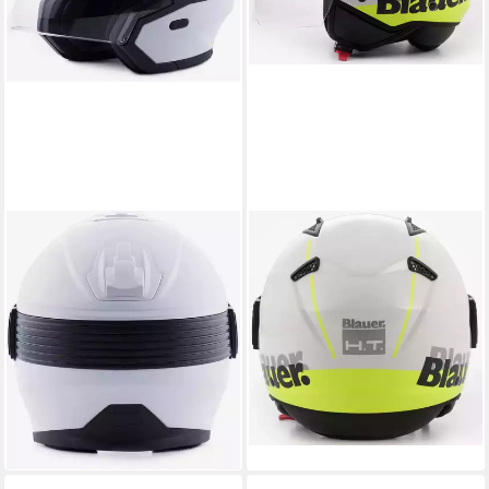
BLAUER
BLAUER
Motorradhelm Hacker BTR
Motorradhelm BET Urban
Jethelm, vorbereitet für
Jethelm, integriertes
Kommunikationssystem,integriertes
Sonnenvisier
145,49 €
Sonnenvisier
209,00 €
145,49 €
239,00 €
-30%
lieferbar - in 4-5 Werktagen bei dir
-39%
lieferbar - in 4-5 Werktagen bei dir