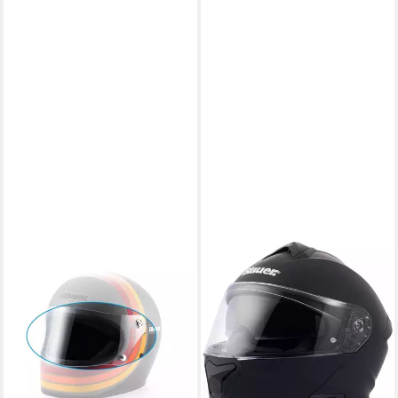
BLAUER
Motorradhelm 80's Visier
40,43 €
49,90 €
-19%
lieferbar - in 4-5 Werktagen bei dir