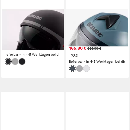
BLAUER
BLAUER
Motorradhelm Pilot GO
Motorradhelm Noah
Jethelm, integriertes
Klapphelm, vorbereitet für
Sonnenvisier
Kommunikationssystem,integrier
165,80 €
229,00 €
Sonnenvisier
165,80 €
-28%
229,00 €
lieferbar - in 4-5 Werktagen bei dir
-28%
lieferbar - in 4-5 Werktagen bei dir