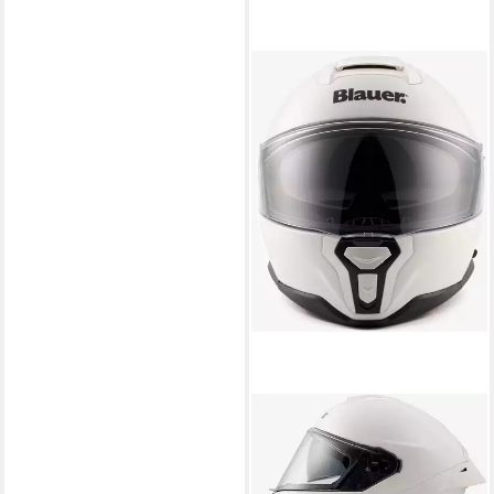
BLAUER
Motorradhelm FF-01
Monocolor Helm, vorbereitet
für