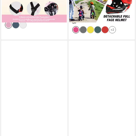
29,99 €
57,99 €
UVP
39,99 €
UVP
79,99 €
Inlineskates
-25%
-28%
lieferbar - in 4-5 Werktagen bei dir
lieferbar - in 8-10 Werktagen bei
dir
+2