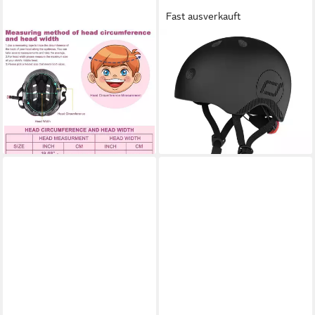
Fast ausverkauft
LUXUSKOLLEKTION
SCOOT AND RIDE
Kinderfahrradhelm Kinder
Kinderhelm Highwaykick
Fahrradhelm Skateboard
Helmet ML
49,90 €
Scooter Motorrad BMX 3-14
lieferbar - in 2-3 Werktagen bei dir
Jahre Pink
67,95 €
lieferbar - in 6-8 Werktagen bei dir