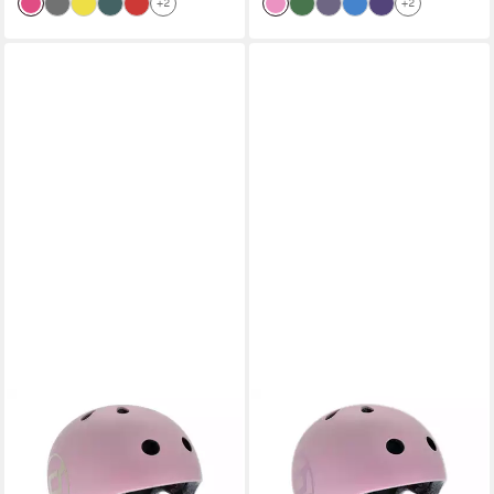
+2
+2