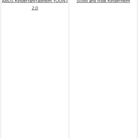
ABUS Kinderfahrradhelm YOUN-I
Scoot and Ride Kinderhelm
2.0