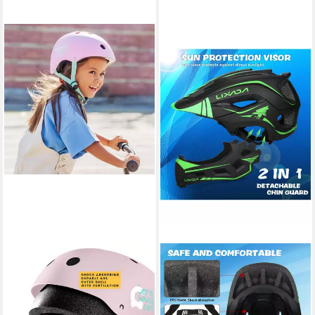
CARIBOO
LIXADA
Kinderhelm CARIBOO LED-
Kinderfahrradhelm
Licht verstellbar 48-52cm
Kinderfahrradhelm
EN1078
Fahrradhelm Kinder Fullface