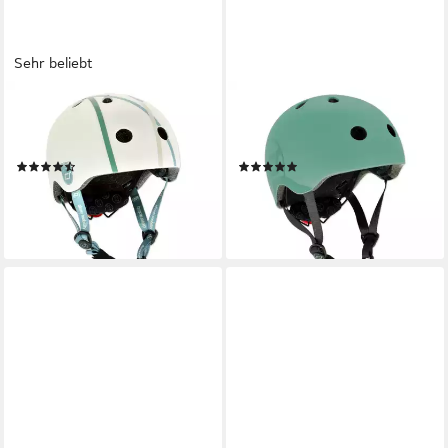
Sehr beliebt
SCOOT AND RIDE
SCOOT AND RIDE
Kinderhelm Highwaykick
Kinderhelm Highwaykick
Helmet XXS
Helmet SM
(25)
(8)
ab 39,90 €
ab 44,50 €
lieferbar - in 2-3 Werktagen bei dir
lieferbar - in 2-3 Werktagen bei dir
+5
+6