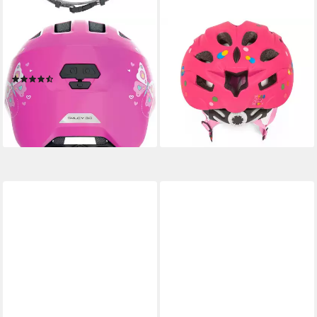
ABUS
SEVEN POLSKA
Kinderfahrradhelm SMILEY
Kinderfahrradhelm Disney
3.0
"Happy Minnie", PINK, M: 52-
(12)
56cm, In-Mold-Tec, ab ca. 6
ab 37,99 €
Jahre
lieferbar - in 3-4 Werktagen bei dir
29,95 €
+11
lieferbar - in 3-4 Werktagen bei dir