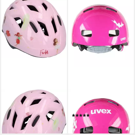
FISCHER FAHRRAD
UVEX
Kinderfahrradhelm Plus
Kinderfahrradhelm Kid 3
Princess XS/S
scary-pink
(2)
39,99 €
54,50 €
lieferbar - in 1-2 Werktagen bei dir
lieferbar - in 4-5 Werktagen bei dir