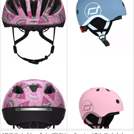
ABUS
SCOOT AND RIDE
Kinderfahrradhelm SMOOTY
Kinderhelm Ski Helmet XXS
59,90 €
2.0
lieferbar - in 2-3 Werktagen bei dir
ab 29,99 €
lieferbar - in 3-4 Werktagen bei dir