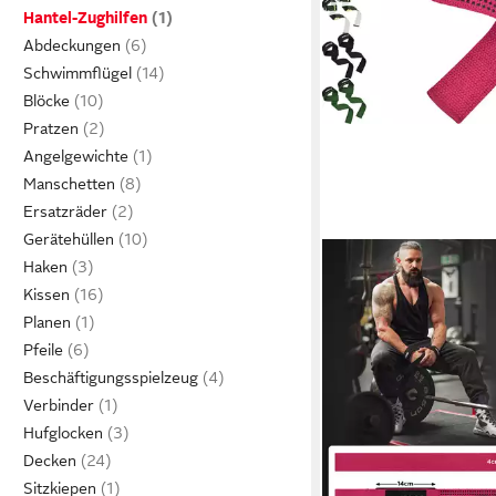
Hantel-Zughilfen
Abdeckungen
Schwimmflügel
Blöcke
Pratzen
Angelgewichte
Manschetten
Ersatzräder
Gerätehüllen
Haken
Kissen
Planen
Pfeile
Beschäftigungsspielzeug
Verbinder
Hufglocken
Decken
Sitzkiepen