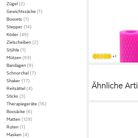
Zügel
Gewichtssäcke
SPORT-KNIGHT®
Boxsets
Zughilfe Profi Griffpol
Stepper
strapazierfähig, für b
Köder
20,99 €
UVP
28,99 €
Zielscheiben
-28%
Stühle
in 2-3 Werktagen bei dir
weitere Farben
+1
Pink
Schwarz
Gelb
Rot
Grün
Mützen
Bandagen
Schnorchel
Shaker
Ähnliche Arti
Reitsättel
Sticks
Therapiegeräte
Boxsäcke
Matten
Ruten
Masken