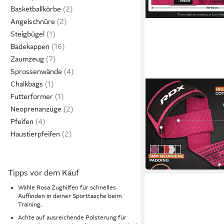
Basketballkörbe
Angelschnüre
Steigbügel
Badekappen
Zaumzeug
Sprossenwände
Chalkbags
RDX
Futterformer
Handgelenkschutz RDX
Neoprenanzüge
Strength Training, 60
18,99 €
professionelle
21,99 €
Pfeifen
-14%
Haustierpfeifen
in 2-3 Werktagen bei dir
weitere Farben
+6
Pink Dotted
Black Dotted
Red Black
Camo Gray
Black
Tipps vor dem Kauf
Wähle Rosa Zughilfen für schnelles
Auffinden in deiner Sporttasche beim
Training.
Achte auf ausreichende Polsterung für