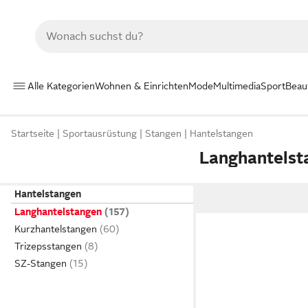
Alle Kategorien
Wohnen & Einrichten
Mode
Multimedia
Sport
Beau
Startseite
Sportausrüstung
Stangen
Hantelstangen
Langhantelst
Hantelstangen
Langhantelstangen
Kurzhantelstangen
Trizepsstangen
SZ-Stangen