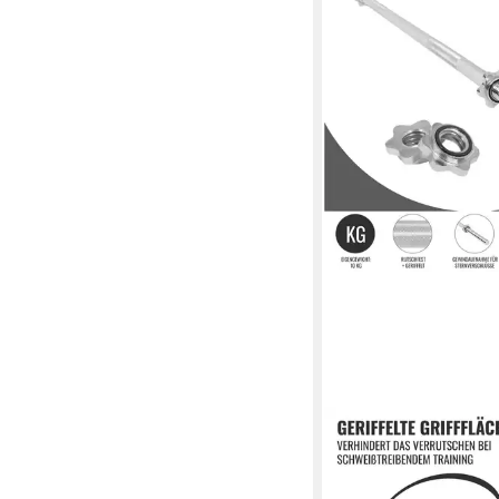
GORILLA SPORTS
Langhantelstange Lan
170 cm mit Sternversc
42,99 €