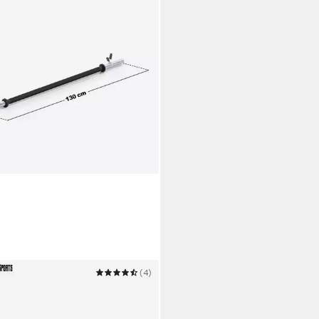
LLA SPORTS
(4)
hantelstange Langhantel
bic Chrom in Schwarz mit 130
9 €