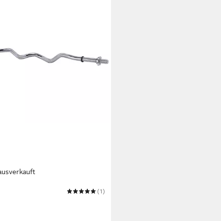
ausverkauft
OXX
(1)
hantelstange 120cm Langhantel
url Stange 30mm mit