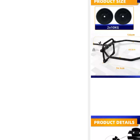
CCLIFE
Olympiastange Hex Ba
Hantelstange mit Gew