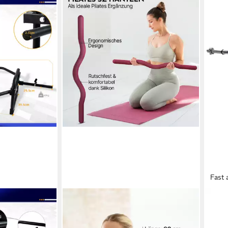
Fast 
NEOLYMP
RAMR
r Trap Bar
Langhantelstange Pilates SZ Stange
Lang
ichten Olympic
– ergonomische Silikon Hantelstange
SZ C