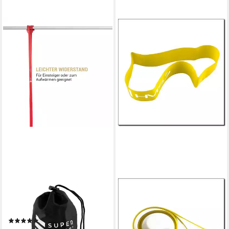
CAPITAL SPORTS
HMS
Trainingsbänder Uros
Trainingsband Fitnessband
Powerband Light
Spezialband
(2)
Widerstandsband, Fördert