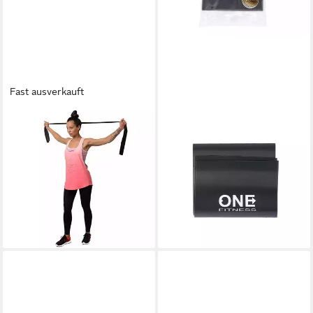
Fast ausverkauft
HMS
ONE FITNESS
Trainingsband Fitnessband
Kraftbänder Fitnessbänder
Pilatesband 25 kg, Ideal zur
Homegym, Fördert Kraft,
Kräftigung von Armen,
Ausdauer, Flexibilität und
Beinen, Rücken und Core
Beweglichkeit
19,90 €
ab 5,95 €
25,90 €
lieferbar - in 4-5 Werktagen bei dir
-23%
lieferbar - in 4-5 Werktagen bei dir