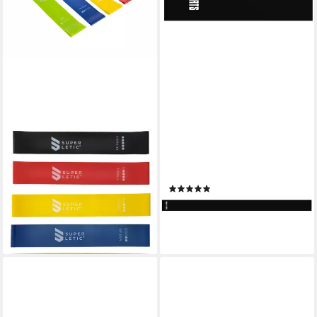
CAPITAL SPORTS
GORILLA SPORTS
Trainingsbänder Uros Mini
Expander Widerstandsbänder
Resistance Bands 5er Set
Latex 120 - 200 cm
(24)
13,99 €
ab 10,99 €
lieferbar - in 2-3 Werktagen bei dir
lieferbar - in 3-4 Werktagen bei dir
+1