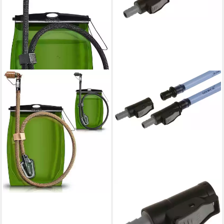
SOURCE
Trinkblase Tactical Gear
Känguru 1 Liter Trinksystem
39,99 €
lieferbar - in 2-3 Werktagen bei dir
SOURCE
Trinkblase Schnellkupplung
SQC 2503300000 Verbinder