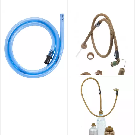
SOURCE
Trinksystem Ersatz
Trinkschlauch 250ETS
passend für SQC, QMT
21,99 €
lieferbar - in 2-3 Werktagen bei dir