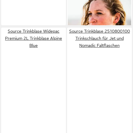
Upgrade Kit 2L
41,90 €
lieferbar - in 2-3 Werktagen bei dir
Source Trinkblase Widepac
Source Trinkblase 2510800100
Premium 2L Trinkblase Alpine
Trinkschlauch für Jet und
Blue
Nomadic Faltflaschen