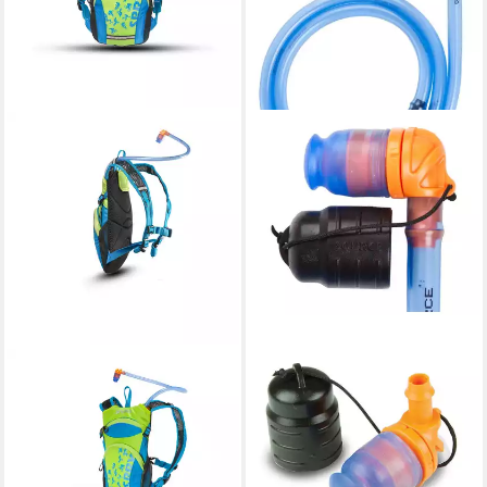
SOURCE
SOURCE
Wanderrucksack Spry
Trinksystem Ersatzschlauch
FARBIG
Schlauch Kit 2501600000
58,10 €
Mundstück Ersatzteil
lieferbar - in 3-4 Werktagen bei dir
20,99 €