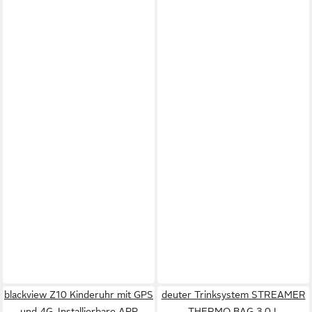
blackview Z10 Kinderuhr mit GPS
deuter Trinksystem STREAMER
und 4G, Installierbare APP
THERMO BAG 3.0 L