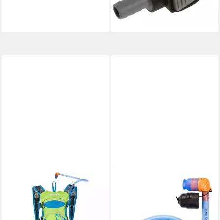
Quick Connect Ersatzteil
18,99 €
lieferbar - in 2-3 Werktagen bei dir