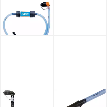
SOURCE
Trinkflasche Tube kit,Sawyer
filter,2023,Hydration Acc.
Blue
ab 56,99 €
lieferbar - in 2-3 Werktagen bei dir