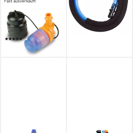
Fast ausverkauft
SOURCE
Trinksystem Helix Trinkventil
2502200200 Ersatz
Mundstück Beißventil
(1)
19,99 €
lieferbar - in 2-3 Werktagen bei dir