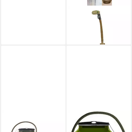
SOURCE
Trinksystem Convertube
Snep Coyote
44,90 €
lieferbar - in 2-3 Werktagen bei dir