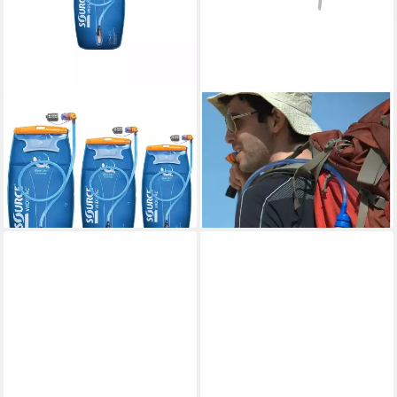
SOURCE
SOURCE
Trinkblase Widepac alpine
Trinksystem Convertube
blue Trinksystem für
2031160200 Flaschen
Rucksäcke
Adapter Set
ab 33,99 €
28,99 €
lieferbar - in 2-3 Werktagen bei dir
lieferbar - in 2-3 Werktagen bei dir