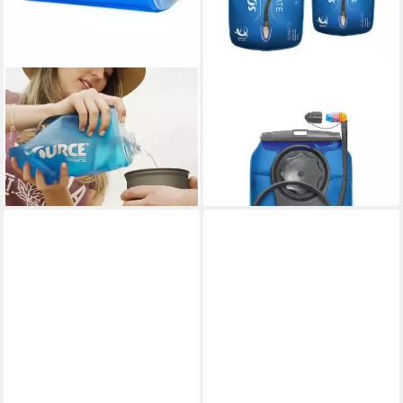
SOURCE
SOURCE
Trinkflasche Nomadic 2 Liter
Trinkblase Widepac Ultimate
2070700102 Faltbare
alpine blue Trinksystem für
Wasserflasche
Rucksäcke
34,99 €
ab 47,99 €
lieferbar - in 2-3 Werktagen bei dir
lieferbar - in 2-3 Werktagen bei dir