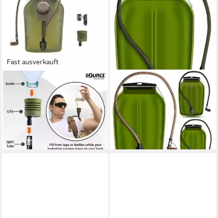
Fast ausverkauft
SOURCE
SOURCE
Trinkblase
Trinkblase Tactical Gear
64,99 €
WLPS 3 Liter Trinksystem
lieferbar - in 2-3 Werktagen bei dir
43,99 €
lieferbar - in 2-3 Werktagen bei dir