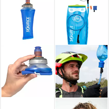
SOURCE
Trinkflasche Faltflasche
Quetschflasche Jet 0,25 Liter
2070700125
26,99 €
lieferbar - in 2-3 Werktagen bei dir
Fast ausverkauft
SOURCE
Trinksystem Ultimate -