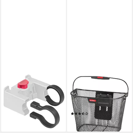
KLICKFIX
RIXEN & KAUL
Fahrradtasche KLICKfix
Einkaufsshopper Uni, 16 l,
Schellen für Lenkeradapter
Fahrrad Korb Lenkerkorb E
schwarz 35mm paarweise
Bike Fahrradkorb vorne 16
ab 15,21 €
Liter
lieferbar - in 6-7 Werktagen bei dir
(2)
ab 30,99 €
lieferbar - in 4-5 Werktagen bei dir