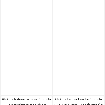
KlickFix Rahmenschloss KLICKfix
KlickFix Fahrradtasche KLICKfix
Vorbauadapter mit Schloss
GTA Kupplungs-Set schwarz für