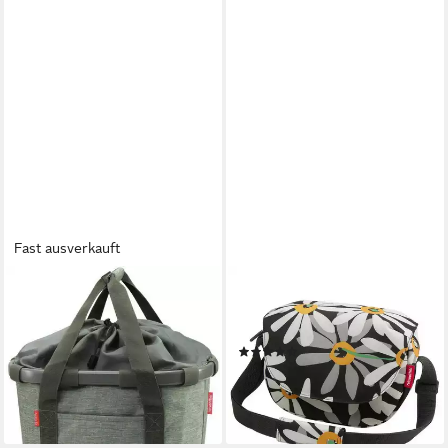
Fast ausverkauft
KLICKFIX
KLICKFIX
Fahrradkorb, Vorderradkorb
Fahrradtasche, Lenkertasche
"Bike Basket"
"Funbag"
(3)
80,95 €
ab 46,52 €
lieferbar - in 7-9 Werktagen bei dir
lieferbar - in 2-3 Werktagen bei dir