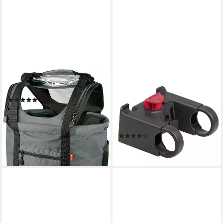
KLICKFIX
KLICKFIX
Shopper
Fahrradlenker KLICKfix
(5)
Lenkeradapter 2226 mm,
ab 83,09 €
glasfaserverstärkt, für
lieferbar - in 2-3 Werktagen bei dir
Taschen, Körb
(3)
ab 24,99 €
lieferbar - in 4-5 Werktagen bei dir