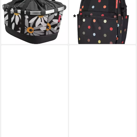
für Racktime
Gepäckträgertasche ROOMY
(3)
GT
ab 107,78 €
(3)
lieferbar - in 2-3 Werktagen bei dir
ab 76,77 €
lieferbar - in 6-7 Werktagen bei dir