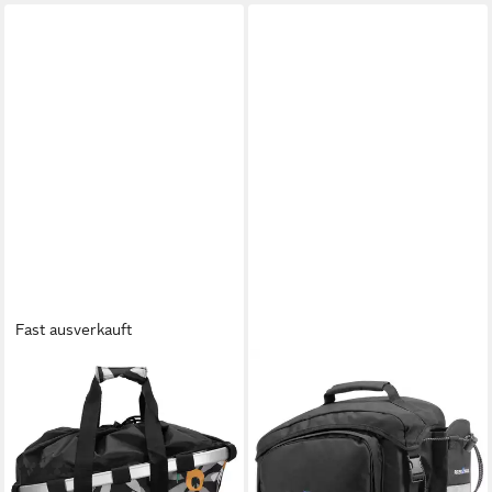
Fast ausverkauft
KLICKFIX
RIXEN & KAUL
Fahrradkorb reisenthel
Fahrradtasche Rixen & Kaul,
Bikebasket GT 21 -
Klickfix Rackpack 1 Plus für
Gepäckträgerkorb (UniKlip 2)
Racktime schwarz Größe 28x
(4)
ab 63,89 €
UVP
115,95 €
109,24 €