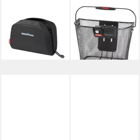
KLICKFIX
KLICKFIX
Fahrradtasche KLICKfix
Fahrradkorb Rixen Kaul,
Lenkertasche Baggy Mini
KLICKfix Uni Korb mit
schwarz 2,5 Liter - kompakte
Lampenclip Lenker Adapter,
Fahrradt
Lenkerkor
ab 25,58 €
ab 34,65 €
lieferbar - in 2-3 Werktagen bei dir
lieferbar - in 6-7 Werktagen bei dir