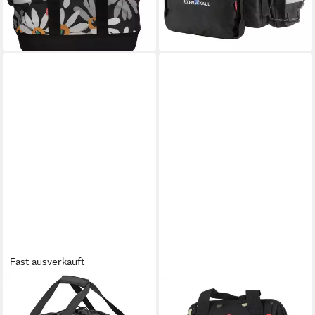
-45%
lieferbar - in 2-3 Werktagen bei dir
lieferbar - in 4-5 Werktagen bei dir
Fast ausverkauft
KLICKFIX
KLICKFIX
Fahrradkorb, Bikebasket GT
Gepäckträgertasche,