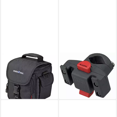
KLICKFIX
KLICKFIX
Fahrradtasche KLICKfix
Fahrradtasche Klickfix
Lenkertasche Allrounder-Mini
Lenkeradapter Caddy
schwarz Größe 15x12x18cm
schwarz
ab 29,25 €
ohne Le
lieferbar - in 6-7 Werktagen bei dir
ab 46,89 €
lieferbar - in 2-3 Werktagen bei dir