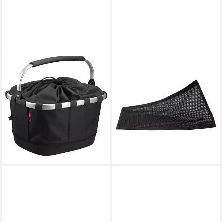
KLICKFIX
KLICKFIX
Fahrradtasche reisenthel
Fahrradtasche
Carrybag GT 24 -
4030572107728 doggy
Gepäckträgerkorb (UniKlip 2)
sunshade tasche schwarz
19,99 €
(schwarz)
lieferbar - in 4-5 Werktagen bei dir
(1)
116,46 €
lieferbar - in 2-3 Werktagen bei dir