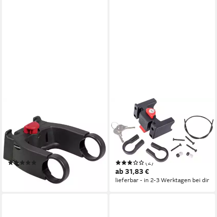
KLICKFIX
ASISTA
Einkaufsshopper
Fahrradkorb KLICKfix
Lenkeradapter E 22 - 26,
Lenkeradapter mit Schloss
universal oversize Fahrrad
22-26 mm - abschließbare
Lenker Adapter Tasche Korb
Halterung
(1)
(2)
ab 34,14 €
ab 31,83 €
lieferbar - in 2-3 Werktagen bei dir
lieferbar - in 2-3 Werktagen bei dir