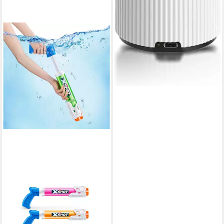
ZURU
Spiel ZURU XSHOT Small
Tube Soaker Wasserpistole
380 ml