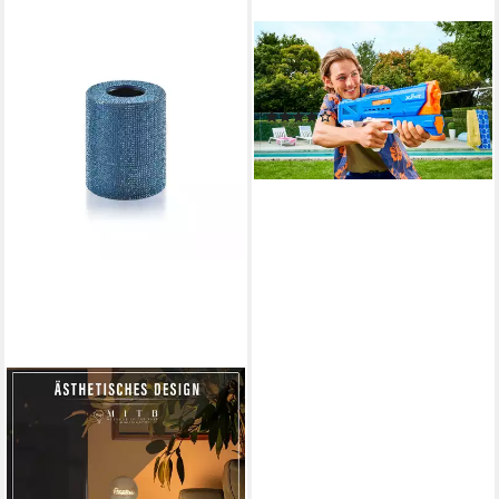
ZURU
Wasserpistole Wasserblaster,
X-Shot Hydra Pulse
(3)
ab 29,64 €
leider ausverkauft