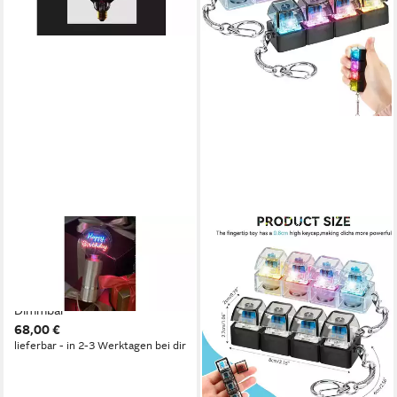
FITZ ART & LIGHT GMBH & CO.
KG
LED-Leuchtmittel AMPOULE
HAPPY BIRTHDAY, Blau Pink,
Dimmbar
68,00 €
lieferbar - in 2-3 Werktagen bei dir