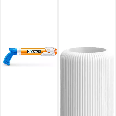
FITZ ART & LIGHT GMBH & CO.
KG
Tischleuchte SOCLE LAMPE
PORTABLE Pop Nomad
WHITE
55,00 €
lieferbar - in 2-3 Werktagen bei dir