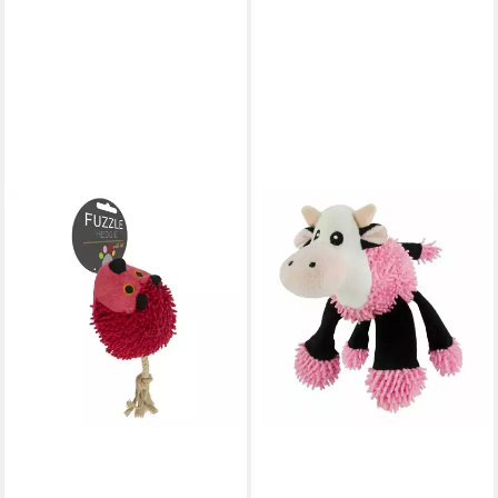
FUZZLE
Tierball Hedgie
Hundespielzeug Rot
12,92 €
lieferbar - in 8-10 Werktagen bei
dir