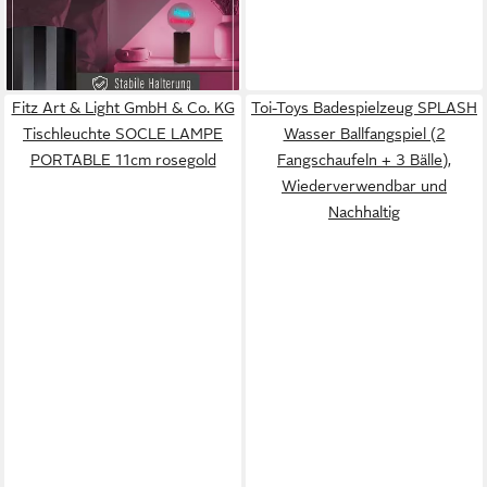
PORTABLE 11cm schwarz
112,00 €
lieferbar - in 2-3 Werktagen bei dir
Fitz Art & Light GmbH & Co. KG
Toi-Toys Badespielzeug SPLASH
Tischleuchte SOCLE LAMPE
Wasser Ballfangspiel (2
PORTABLE 11cm rosegold
Fangschaufeln + 3 Bälle),
Wiederverwendbar und
Nachhaltig