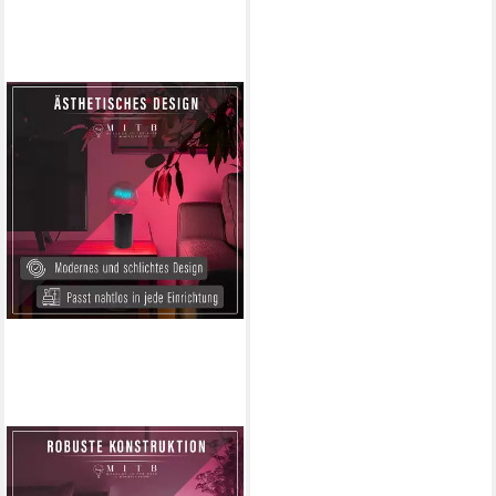
FITZ ART & LIGHT GMBH & CO.
KG
Tischleuchte SOCLE LAMPE