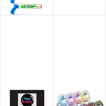
5,89 €
lieferbar - in 3-4 Werktagen bei dir