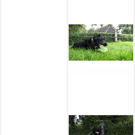
FUZZLE
Tierball Kuh mit 5
Quietschern
14,92 €