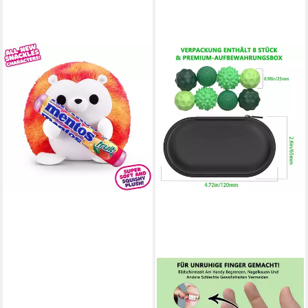
ZURU
Plüschfigur Snackles Igel in
Rot-Orange mit Mentos-Fruit,
Serie 2 - 20 cm
22,99 €
lieferbar - in 3-4 Werktagen bei dir
FOUORTUNATE-BEE
Lernspielzeug 8 Stück
Magnetische Fidget Toys,