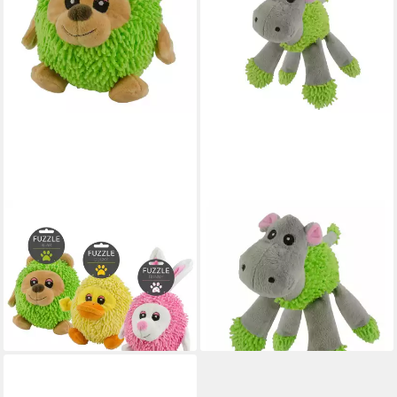
FUZZLE
FUZZLE
Tierball Bär Hundespielzeug
Tierball Nilpferd
mit Quietscher
Hundespielzeug mit 5
14,95 €
Quietschern
lieferbar - in 8-10 Werktagen bei
14,92 €
dir
lieferbar - in 8-10 Werktagen bei
dir