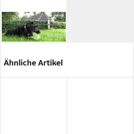
FUZZLE
Tierball Kaninchen mit
Quietscher
13,12 €
lieferbar - in 8-10 Werktagen bei
dir
Ähnliche Artikel