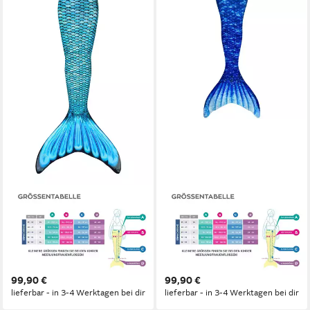
FIN FUN
FIN FUN
Monoflosse Fin Fun
Monoflosse Fin Fun
Meerjungfrauenflosse in
Meerjungfrauenflosse
Erwachsenen Größen - Tidal
Erwachsenengrößen - Arctic
Teal
Blue
99,90 €
99,90 €
lieferbar - in 3-4 Werktagen bei dir
lieferbar - in 3-4 Werktagen bei dir