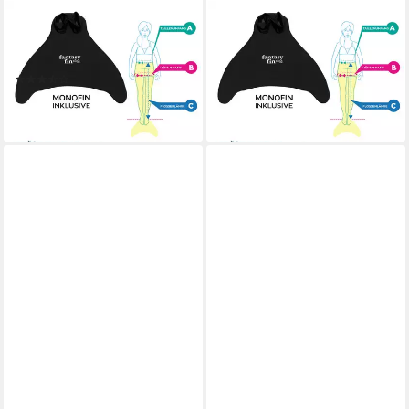
FIN FUN
FIN FUN
Monoflosse Fin Fun
Monoflosse Fin Fun
Meerjungfrau FANTASY LILA
Meerjungfrau FANTASY
(2)
RAINBOW
59,90 €
59,90 €
lieferbar - in 3-4 Werktagen bei dir
lieferbar - in 3-4 Werktagen bei dir