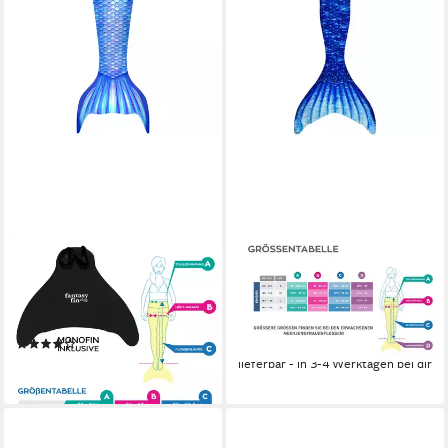
FIN FUN
FIN FUN
Monoflosse Fin Fun
Monoflosse Fin Fun
Meerjungfrau FANTASY
Meerjungfrauenflosse
BLAU
Kindergrößen - Arctic Blue
(3)
89,90 €
59,90 €
lieferbar - in 3-4 Werktagen bei dir
lieferbar - in 3-4 Werktagen bei dir