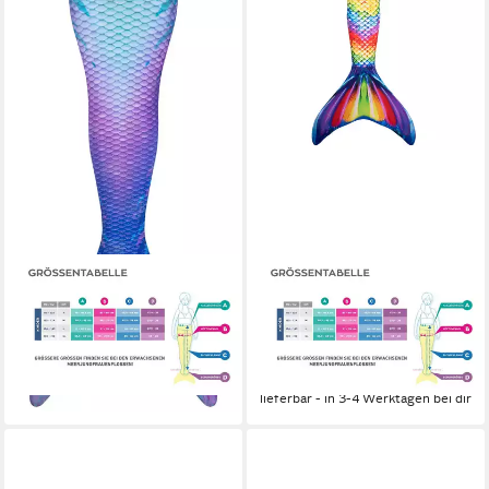
FIN FUN
FIN FUN
Monoflosse Fin Fun
Monoflosse Fin Fun
Meerjungfrauenflosse
Meerjungfrauenflosse
Kindergrößen - Lotus Moon
Kindergrößen - Rainbow Reef
109,90 €
89,90 €
lieferbar - in 3-4 Werktagen bei dir
lieferbar - in 3-4 Werktagen bei dir