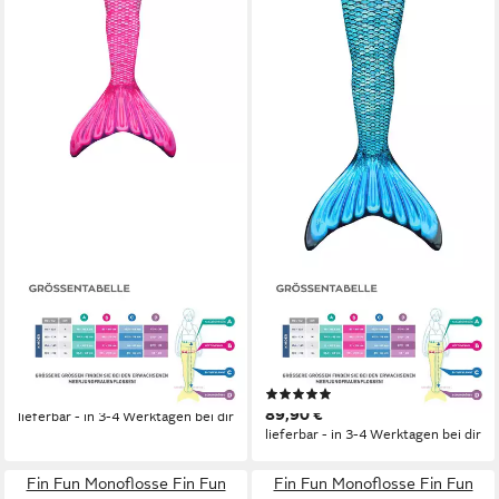
FIN FUN
FIN FUN
Monoflosse Fin Fun
Monoflosse Fin Fun
Meerjungfrauenflosse in
Meerjungfrauenflosse in
Kinder Größen - Malibu Pink
Kinder Größen - Tidal Teal
(1)
89,90 €
89,90 €
lieferbar - in 3-4 Werktagen bei dir
lieferbar - in 3-4 Werktagen bei dir
Fin Fun Monoflosse Fin Fun
Fin Fun Monoflosse Fin Fun