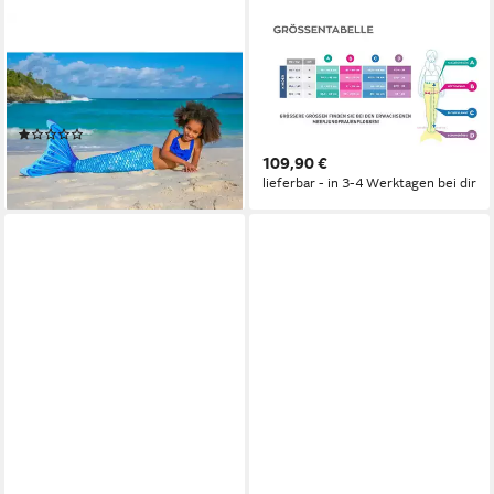
XTREM TOYS & SPORTS
FIN FUN
Taucherbrille Fin Fun
Monoflosse Fin Fun
Meerjungfrau Mermaidens
Meerjungfrauenflosse
Blau S/M
Kindergrößen - Bronzed
(1)
Emerald
79,90 €
109,90 €
lieferbar - in 3-4 Werktagen bei dir
lieferbar - in 3-4 Werktagen bei dir