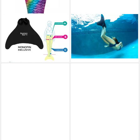
FIN FUN
FIN FUN
Monoflosse Fin Fun
Monoflosse Fin Fun
Meerjungfrau FANTASY
Monoflosse Junior
55,00 €
RAINBOW HEAVEN
lieferbar - in 3-4 Werktagen bei dir
59,90 €
lieferbar - in 3-4 Werktagen bei dir