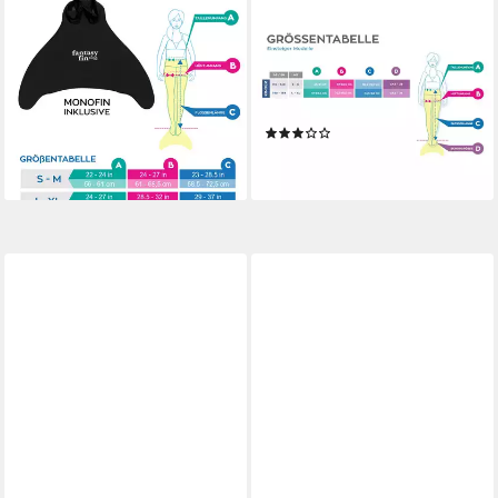
FIN FUN
FIN FUN
Monoflosse Fin Fun
Monoflosse Fin Fun
Meerjungfrau FANTASY PINK
Einsteiger-
DELIGHT
Meerjungfrauenflosse in
59,90 €
verschiedenen Größen Purple
lieferbar - in 3-4 Werktagen bei dir
(3)
79,90 €
lieferbar - in 3-4 Werktagen bei dir