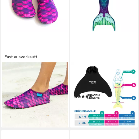
Fast ausverkauft
FIN FUN
FIN FUN
Fin Fun Strand- und
Monoflosse Fin Fun
Badeschuhe in verschiedenen
Meerjungfrau FANTASY
Farben und Größen
OCEAN PRINCESS
(2)
Strandschuh
59,90 €
9,99 €
lieferbar - in 3-4 Werktagen bei dir
lieferbar - in 3-4 Werktagen bei dir