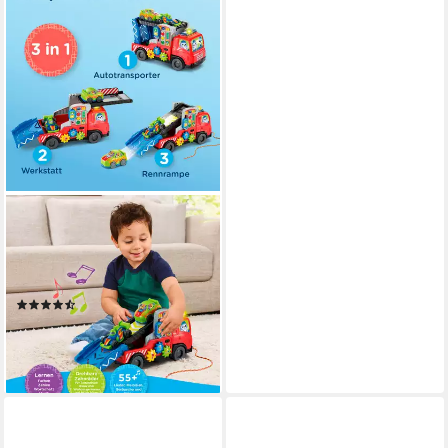
VTECH®
Spielzeug-Transporter Babys
Autotransporter, mit Licht und
Sound
(19)
ab 16,99 €
UVP
19,99 €
-15%
lieferbar - in 1-2 Werktagen bei dir