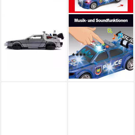
JADA
ESUN
Spielzeug-Auto TM Back to
Spielzeug-Auto Auto
the Future 2
Spielzeug, Spielzeugauto,
39,99 €
(Set), 1:16 Spielzeugauto mit
lieferbar in 2 Wochen
Licht und Sound, Aufziehauto
(1)
20,88 €
UVP
35,99 €
-42%
lieferbar - in 2-3 Werktagen bei dir