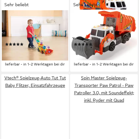
Sehr beliebt
Sehr beliebt
VTECH®
DICKIE TOYS
Spielzeug-Bagger VTechBaby,
Spielzeug-Müllwagen Action
Ballspaß Bagger, zum
Series Garbage Truck, mit
Schieben
Licht und Sound
(124)
(63)
ab 30,19 €
26,27 €
UVP
34,99 €
UVP
36,99 €
-14%
-29%
lieferbar - in 1-2 Werktagen bei dir
lieferbar - in 1-2 Werktagen bei dir
Vtech® Spielzeug-Auto Tut Tut
Spin Master Spielzeug-
Baby Flitzer, Einsatzfahrzeuge
Transporter Paw Patrol - Paw
Patroller 3.0, mit Soundeffekt;
inkl. Ryder mit Quad