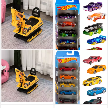
Sehr beliebt
HOMCOM
HOT WHEELS
Spielzeug-Auto
Spielzeug-Auto 5er
Rutscherfahrzeug als Bagger
Geschenkset, (Set, 5-tlg), im
(3)
Maßstab 1:64, Variante nicht
48,99 €
UVP
78,90 €
wählbar
-38%
(22)
lieferbar - in 2-3 Werktagen bei dir
ab 7,99 €
UVP
12,99 €
-38%
lieferbar - in 1-2 Werktagen bei dir