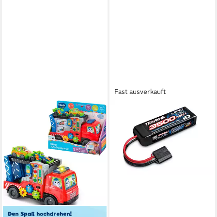
Fast ausverkauft
TRAXXAS
Traxxas Lipo Akku 7,4V
3500mAh 2S 25C für Mini
Maxx RC-Ladegerät
ab 44,95 €
lieferbar - in 3-4 Werktagen bei dir