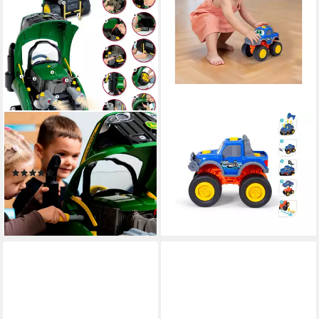
KLEIN
ABC
Kinder-Montagetraktor John
Spielzeug-Auto Build A Ford
Deere Tractor Engine
Raptor F-150
(6)
22,99 €
ab 77,41 €
UVP
99,99 €
lieferbar in 2 Wochen
-23%
lieferbar - in 6-8 Werktagen bei dir