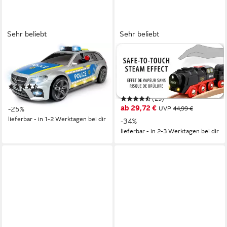
Sehr beliebt
Sehr beliebt
DICKIE TOYS
BRIO®
Spielzeug-Polizei Mercedes
Spielzeug-Zug Batterie-
AMG E43
Dampflok mit Wassertank, mit
(43)
Licht- und Dampffunktion
ab 26,38 €
UVP
34,99 €
(29)
ab 29,72 €
-25%
UVP
44,99 €
lieferbar - in 1-2 Werktagen bei dir
-34%
lieferbar - in 2-3 Werktagen bei dir