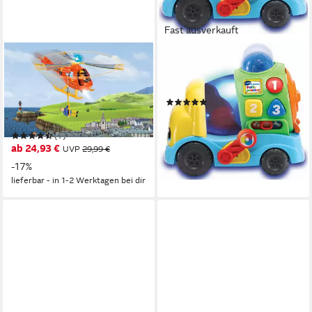
Fast ausverkauft
SIMBA
VTECH®
Spielzeug-Hubschrauber
Spielzeug-Auto VTechBaby,
Feuerwehrmann Sam,
Fröhlicher Farbmischer
(31)
Wallaby, mit Sound- und
24,56 €
Lichteffekten
lieferbar - in 1-2 Werktagen bei dir
(7)
ab 24,93 €
UVP
29,99 €
-17%
lieferbar - in 1-2 Werktagen bei dir