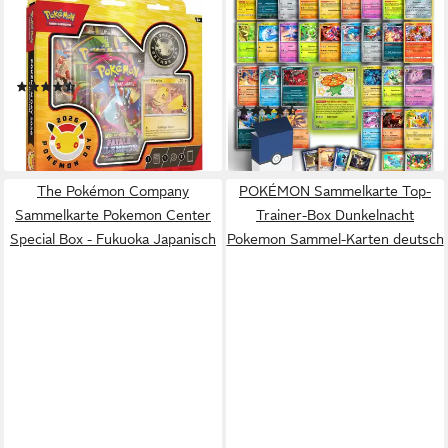
Sammelkarte Pokemon Day
Sammelkarte 50
2026 Kollektion Pokemon 3
verschiedene Original
Booster-Packs deutsch
Pokemon Karten und 1 Holo
(3)
garantiert
ab 44,99 €
(24)
lieferbar - in 4-5 Werktagen bei dir
12,99 €
lieferbar - in 4-5 Werktagen bei dir
The Pokémon Company
POKÉMON Sammelkarte Top-
Sammelkarte Pokemon Center
Trainer-Box Dunkelnacht
Special Box - Fukuoka Japanisch
Pokemon Sammel-Karten deutsch