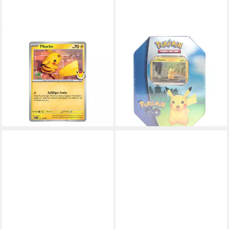
THE POKÉMON COMPANY
POKÉMON
INTERNATIONAL
Sammelkarte GO Tin-Box
Sammelkarte Pokemon Day
Pikachu Pokemon Sammel-
2026 Pikachu Promo-Karte
Karten Edition deutsch
deutsch, inkl. Sleeve & Top-
121,59 €
Loader
lieferbar - in 3-4 Werktagen bei dir
19,99 €
lieferbar - in 4-5 Werktagen bei dir