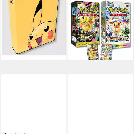
Sammelkarte Pokémon 3-Ring
Sammelkarte Pokemon Mega
Binder/Album Pikachu
Dream/Terastal Festival EX
26,39 €
Display/Booster Koreanisch,
lieferbar - in 6-7 Werktagen bei dir
Display = SAR / MR Karte
(10)
garantiert
15,99 €
lieferbar - in 3-4 Werktagen bei dir