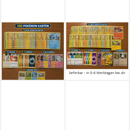
THE POKÉMON COMPANY
THE POKÉMON COMPANY
Sammelkarte Pokémon Karten
Sammelkarte Pokémon Karten
Set Deutsch – 50-500 Karten
Deutsch – Reverse Holo, EX,
inkl. Holo Mix
Booster & Bulk
(10)
(1)
ab 22,99 €
ab 29,99 €
UVP
34,99 €
lieferbar - in 5-6 Werktagen bei dir
-14%
lieferbar - in 5-6 Werktagen bei dir