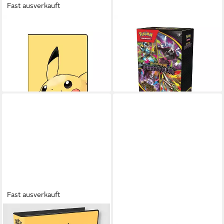
Fast ausverkauft
ULTRAPRO
POKÉMON
Sammelkarte 4-Pocket
Sammelkarte Booster-Bundle
Portfolio - Pokémon Pikachu
Pokemon Sammel-Karten
#16543
deutsch Dunkelnacht
ab 8,99 €
69,95 €
lieferbar - in 2-3 Werktagen bei dir
lieferbar - in 2-3 Werktagen bei dir
Fast ausverkauft
ULTRAPRO
THE POKÉMON COMPANY
INTERNATIONAL