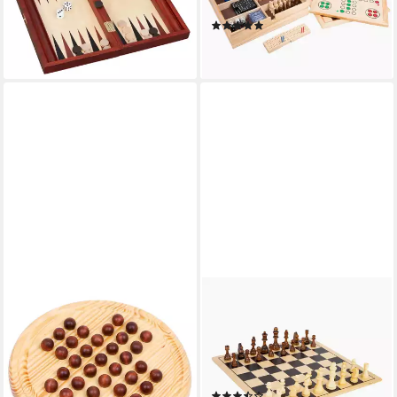
30,55 €
Spieleklassiker in einer Box
lieferbar - in 2-3 Werktagen bei dir
(2)
ab 51,95 €
lieferbar - in 2-3 Werktagen bei dir
SMALL FOOT
SMALL FOOT
Spielesammlung Solitär
Spielesammlung XXL Schach
Holzkugel, solitär brettspiel,
& Dame, Schach & Mühle in
unterhaltsames Strategiespiel
einem, Sehr Grosses
fürs Gehirn
Spielbrett, Senioren
(2)