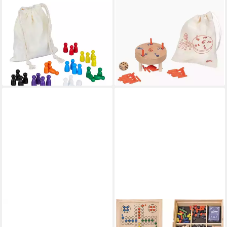
RELAXDAYS
GOKI
Spiel Spielfiguren für
Spielesammlung Verflixte 6
Brettspiele 160er Set,
im Baumwollbeutel,
Gesellschaftsspiel
familienspiel, Spielspaß für
11,99 €
UVP
29,99 €
unterwegs
11,96 €
-60%
lieferbar - in 2-3 Werktagen bei dir
lieferbar - in 2-3 Werktagen bei dir
GOKI
WOODYLAND
Spielesammlung
Spielesammlung 90076