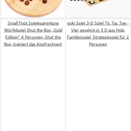
ab 17,95 €
Spielbrett
40,25 €
lieferbar - in 2-3 Werktagen bei dir
lieferbar - in 2-3 Werktagen bei dir
Small Foot Spielesammlung
goki Spiel 3-D Spiel Tic Tac Toe -
Würfelspiel Shut the Box „Gold
Vier gewinnt in 3 D aus Holz,
Edition” 4 Personen, Shut the
Familienspiel, Strategiespiel für 2
Box, trainiert das Kopfrechnen!
Personen