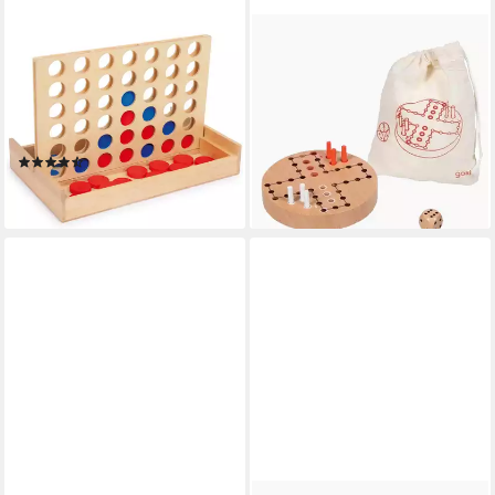
SMALL FOOT
GOKI
Spielesammlung Vier in einer
Spielesammlung Ludo im
Reihe auf Reise, Vier Gewinnt
Baumwollbeutel, würfelspiel,
in Großer Ausführung, Spiel
Schnelles Spielprinzip ideal
für Jung und Alt mit hohem
für Camping
(5)
11,95 €
Spaßfaktor
ab 20,55 €
lieferbar - in 2-3 Werktagen bei dir
lieferbar - in 2-3 Werktagen bei dir