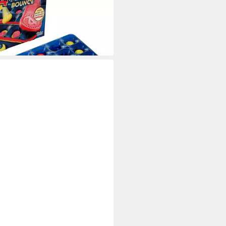
5,50 €
UVP
19,99 €
%
rbar - in 1-2 Werktagen bei dir