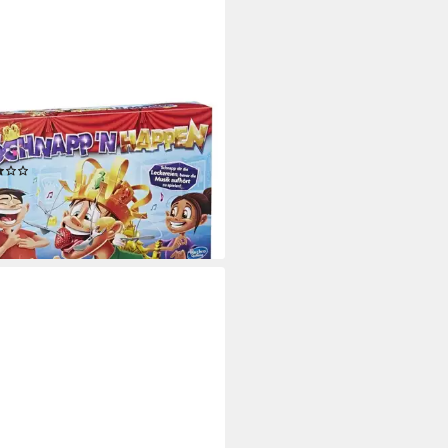
BRO
l Gaming Schnapp n Happen
y Fun Kinder-Geburtsta,
ien-Spiel lustig
(2)
9 €
UVP
39,99 €
%
rbar - in 3-4 Werktagen bei dir