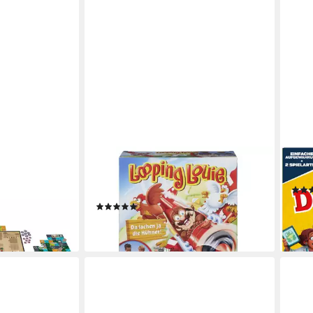
HASBRO
HAS
ben in Reterra
Spiel Hasbro Gaming, Looping Louie,
Spie
tikel)
Kinderspiel
25,5
(135)
ab 50,41 €
-15%
en bei dir
leider ausverkauft
liefe