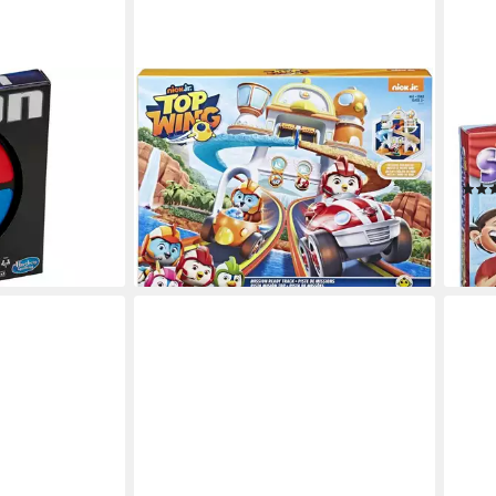
HASBRO
HAS
chkeitsspiel,
Spiel Hasbro Playskool Top Wing
Spie
ffekt
Turbo-Piste Spielset mit Rod Flitzer
Part
28,89 €
Famil
€
lieferbar - in 3-4 Werktagen bei dir
24,9
en bei dir
-38
liefe