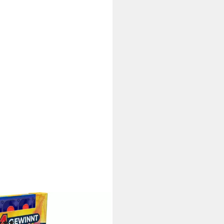
BRO
l 4 gewinnt Bounce, Familienspiel
(1)