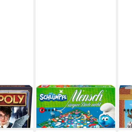
SCHMIDT SPIELE
RAV
Potter,
Spiel Mensch ärgere Dich nicht®, Die
Spie
Schlümpfe, Familienspiel
Gese
(17)
ab 43,15 €
ab 5
en bei dir
leider ausverkauft
liefe