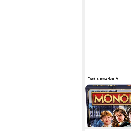
Fast ausverkauft
HASBRO
Spiel Monopoly Harry 
Gesellschaftsspiel
(8)
ab 44,61 €
lieferbar - in 1-2 Werktag