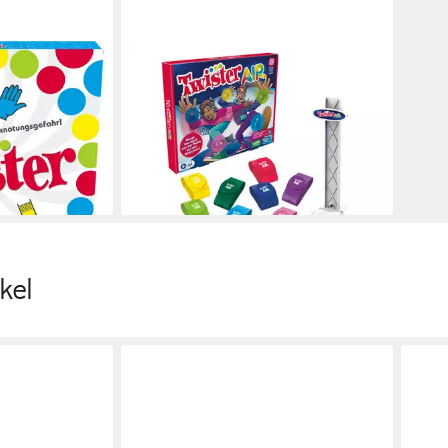
HASBRO
ückte Spiel;
Spielesammlung Twister Air
Gesellschaftsspiel Bewegung App
Partyspiel ab 8 Jahren, Twister Air
€
ab 26,99 €
lieferbar - in 3-4 Werktagen bei dir
en bei dir
kel