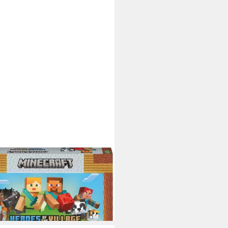
ENSBURGER
l Minecraft Heroes of the Village,
llschaftsspiel, Made in Europe
(27)
9,10 €
rbar - in 7-9 Werktagen bei dir