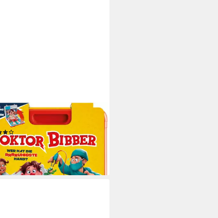
BRO
l Doktor Bibber, Kinderspiel
(4)
9 €
UVP
29,99 €
rbar - in 1-2 Werktagen bei dir