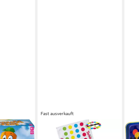
Fast ausverkauft
HASBRO
HAS
nderspiel, Made
Spiel Hasbro Towel Game Twister
Spie