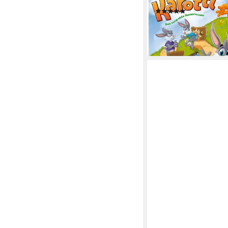
in Europe
(73)
ab 24,40 €
UVP
29,99 
-19%
leider ausverkauft