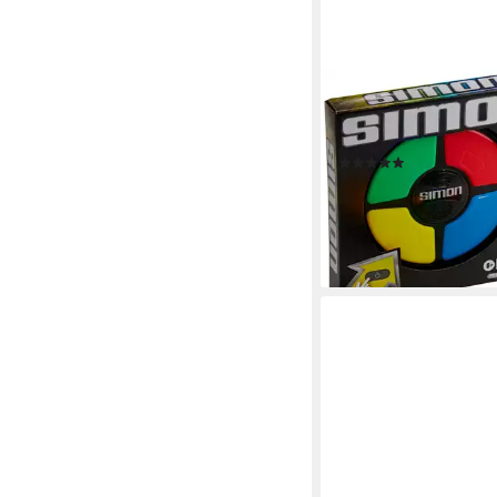
HASBRO
Spiel Simon, Geschickli
mit Licht- und Sounde
(1)
ab 22,48 €
UVP
26,99 
-17%
lieferbar - in 1-2 Werktag