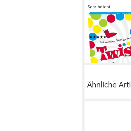
Sehr beliebt
HASBRO
Spiel Twister, das verr
Made in Europe
(100)
ab 22,43 €
UVP
26,99 
-17%
lieferbar - in 1-2 Werktag
Ähnliche Arti