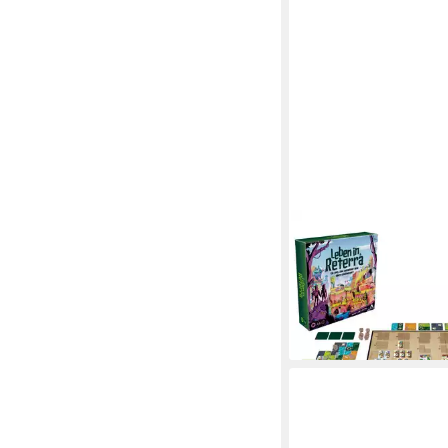
HASBRO
Spiel Familienspiel Le
(Fachhandels-Spezialar
40,08 €
lieferbar - in 2-3 Werktag