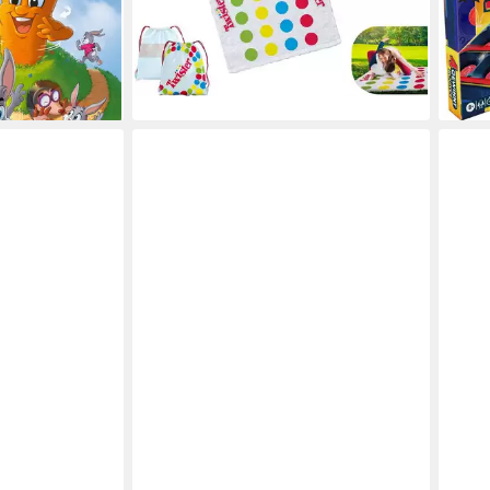
21,99 €
ab 1
lieferbar - in 2-3 Werktagen bei dir
€
-22
liefe