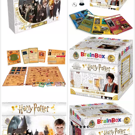
ASMODEE
BRAINBOX
Spiel Asmodee Harry Potter:
Spiel Harry Potter,
Ein Jahr in Hogwarts
Gedächtnisspiel
(3)
ab 48,29 €
ab 17,66 €
UVP
19,99 €
lieferbar - in 3-4 Werktagen bei dir