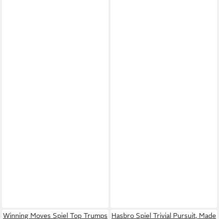
Winning Moves Spiel Top Trumps
Hasbro Spiel Trivial Pursuit, Made