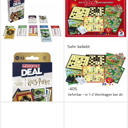
Sehr beliebt
HASBRO
SCHMIDT SPIELE
Spiel Monopoly Deal
Spiel Spielesammlung - 100
Kartenspiel Harry Potter
Spielmöglichkeiten
(30)
11,99 €
ab 17,41 €
UVP
28,99 €
lieferbar - in 2-3 Werktagen bei dir
-40%
lieferbar - in 1-2 Werktagen bei dir