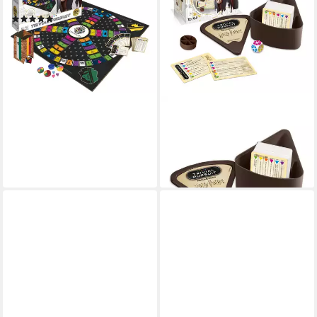
Fragen
(2)
ab 42,99 €
lieferbar - in 2-3 Werktagen bei dir
WINNING MOVES
Spiel Trivial Pursuit Harry
Potter Vol. 2, Wissenspiel
ab 19,99 €
lieferbar - in 2-3 Werktagen bei dir