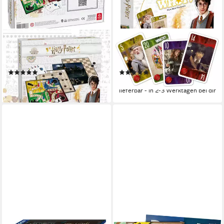
CARTAMUNDI
WINNING MOVES
Spiel Harry Potter -
Spiel BUNDLE - Harry Potter -
Spielesammlung
WHOT! + UNO, Kartenspiel
(1)
(1)
ab 15,00 €
19,99 €
leider ausverkauft
lieferbar - in 2-3 Werktagen bei dir