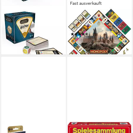
Fast ausverkauft
WINNING MOVES
HASBRO
Spiel Trivial Pursuit Harry
Spiel Monopoly Harry Potter,
Potter Vol.1 + Vol. 2 (Bundle),
Gesellschaftsspiel
(8)
Wissenspiel
ab 44,61 €
34,99 €
lieferbar - in 1-2 Werktagen bei dir
lieferbar - in 2-3 Werktagen bei dir