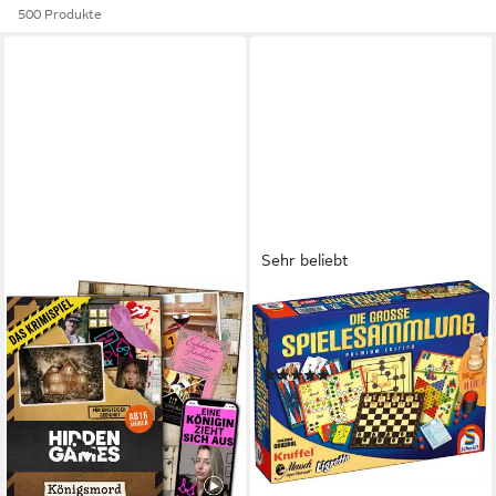
500 Produkte
Sehr beliebt
SCHMIDT SPIELE
Spielesammlung Die große
Spielesammlung
(135)
ab 30,22 €
UVP
44,99 €
-33%
lieferbar in 2 Wochen