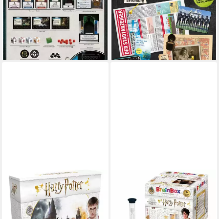
Spiel Harry Potter: Death
Spiel Schatten der Zeit
24,90 €
Eaters Rising - Aufstieg der
lieferbar - in 4-5 Werktagen bei dir
Todesser
ab 33,99 €
leider ausverkauft