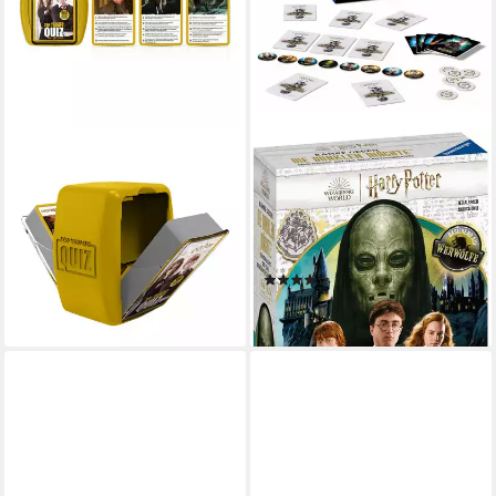
WINNING MOVES
RAVENSBURGER
Spiel Top Trumps Quiz - Harry
Spiel Harry Potter, Kampf
Potter Hogwarts, Wissenspiel
gegen die dunklen Mächte,
ab 18,45 €
Gemeinschaftsspiel, Made in
lieferbar - in 2-3 Werktagen bei dir
Europe
(1)
ab 15,90 €
leider ausverkauft