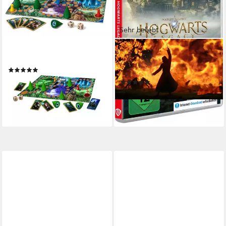
Sehr beliebt
RAVENSBURGER
WARNER GAMES
Spiel Harry Potter Sagaland
Hogwarts Legacy Nintendo
(1)
Switch
ab 12,13 €
(68)
lieferbar - in 3-4 Werktagen bei dir
ab 33,39 €
UVP
59,99 €
-44%
lieferbar - in 2-3 Werktagen bei dir