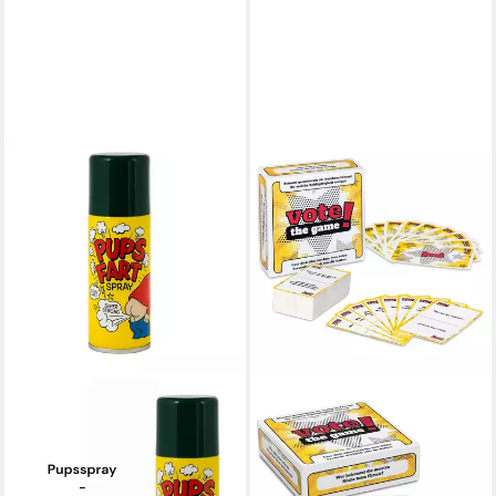
ERFURTH FUN
Spiel Scherzartikel Pupsspray
50ml – Ideal für Geburtstag,
Karneval & Party, 50 ml purer