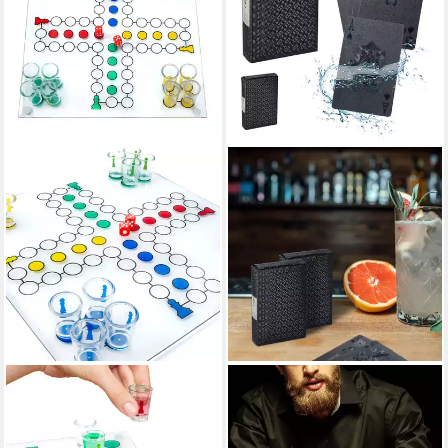
GOODS+GADGETS
RELAXDAYS
Spiel GOODS+GADGETS
Spiel Wasserfeste
Ludo Trinkspiel aus Glas mit
Pokerkarten 2 Decks, Poker