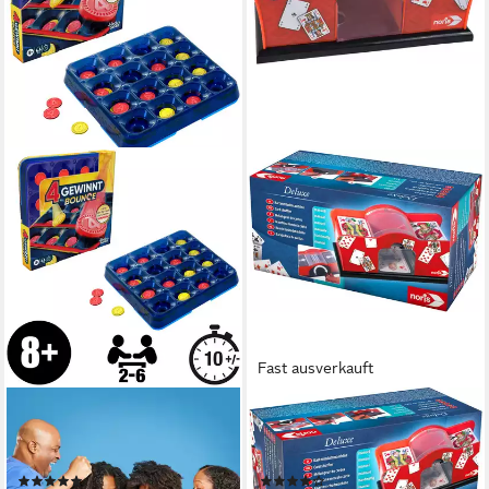
Fast ausverkauft
HASBRO
NORIS
Spiel 4 gewinnt Bounce,
Spiel Deluxe Karten-
Familienspiel
Mischmaschine manuell
(1)
(24)