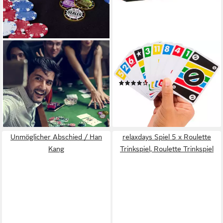
RELAXDAYS
MATTEL GAMES
Spiel Poker Button Set aus
Spiel Phase 10 Masters
Metall, Poker
Classic, Kartenspiel
(4)
11,99 €
UVP
29,99 €
ab 20,56 €
UVP
25,99 €
-60%
-21%
lieferbar - in 2-3 Werktagen bei dir
lieferbar - in 1-2 Werktagen bei dir
Unmöglicher Abschied / Han
relaxdays Spiel 5 x Roulette
Kang
Trinkspiel, Roulette Trinkspiel