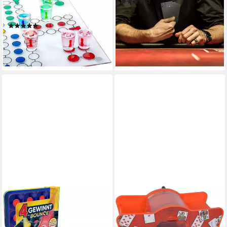
(1)
16 Shotgläsern Party, Ludo,
9,99 €
UVP
29,99 €
Trinkspiel mit Würfel & 16
-67%
(4)
Shotgläser
lieferbar - in 2-3 Werktagen bei dir
17,95 €
UVP
35,95 €
-50%
lieferbar - in 2-3 Werktagen bei dir