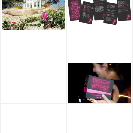
HELLOFUN!
Spiel Beschwipst, Trinkspiel
ab 16,69 €
UVP
19,95 €
-16%
lieferbar - in 6-8 Werktagen bei dir