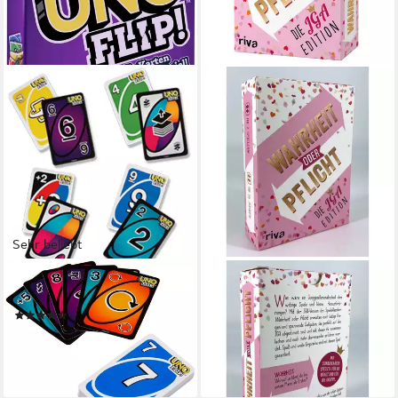
Sehr beliebt
MATTEL GAMES
RIVA
Spiel UNO Flip, Kartenspiel
Spiel Wahrheit oder Pflicht -
(50)
Die Junggesellinnenabschied-
ab 8,23 €
UVP
12,99 €
Edition
-37%
ab 11,92 €
lieferbar - in 1-2 Werktagen bei dir
lieferbar - in 3-4 Werktagen bei dir