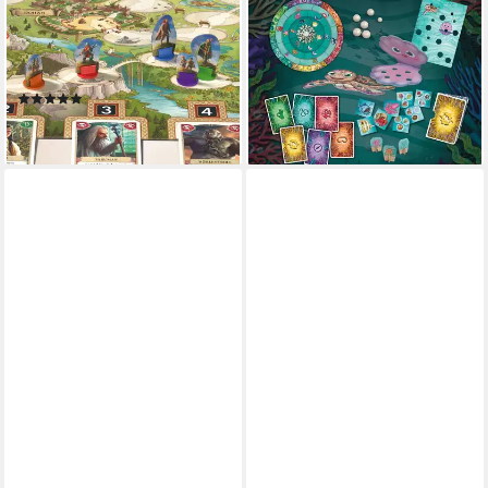
Gemeinsam zum
im Meer, Rätselspiel, Made in
Schicksalsberg, Familienspiel,
Germany
ab 12,99 €
Made in Germany
UVP
14,99 €
(4)
-13%
ab 34,95 €
lieferbar - in 1-2 Werktagen bei dir
lieferbar - in 1-2 Werktagen bei dir