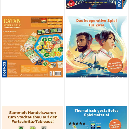
KOSMOS
KOSMOS
Spiel CATAN Städte & Ritter,
Spiel Sky Team, Strategiespiel
(4)
Strategiespiel, Made in
ab 22,11 €