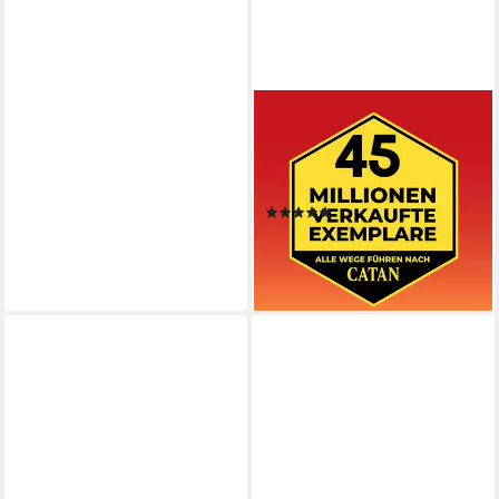
KOSMOS
Spiel CATAN Das Spiel,
Strategiespiel, Made in
Germany
(7)
ab 25,90 €
UVP
36,99 €
-30%
lieferbar - in 1-2 Werktagen bei dir