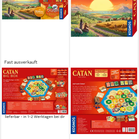
Fast ausverkauft
KOSMOS
Spiel CATAN Big Box 2025,
Strategiespiel, Made in
Germany
ab 48,11 €
UVP
59,99 €
-20%
lieferbar - in 1-2 Werktagen bei dir