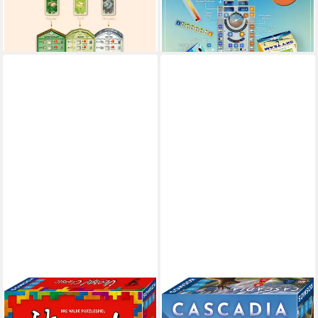
UVP
29,99 €
Germany
-26%
ab 42,50 €
lieferbar - in 1-2 Werktagen bei dir
lieferbar - in 1-2 Werktagen bei dir