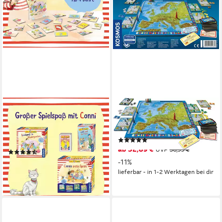
KOSMOS
KOSMOS
Spiel Conni - Spielspaß im
Spiel Europa, Familienspiel,
Kindergarten, Kinderspiel,
Made in Germany
(7)
Made in Germany
ab 32,89 €
UVP
36,99 €
(2)
ab 9,54 €
UVP
10,99 €
-11%
lieferbar - in 1-2 Werktagen bei dir
-13%
lieferbar - in 1-2 Werktagen bei dir