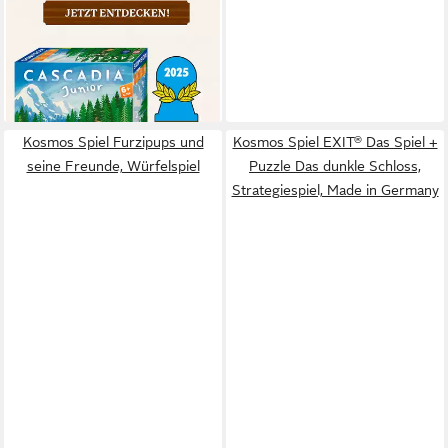
KOSMOS
Spiel Cascadia Junior,
Legespiel
ab 25,51 €
lieferbar - in 1-2 Werktagen bei dir
Kosmos Spiel Furzipups und
Kosmos Spiel EXIT® Das Spiel +
seine Freunde, Würfelspiel
Puzzle Das dunkle Schloss,
Strategiespiel, Made in Germany