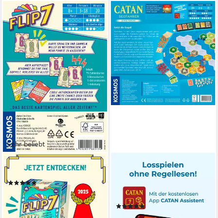
Sehr beliebt
KOSMOS
KOSMOS
Spiel Flip 7
Spiel CATAN Seefahrer,
(37)
Strategiespiel, Made in
ab 11,01 €
UVP
14,99 €
Germany
-27%
(1)
lieferbar - in 1-2 Werktagen bei dir
ab 33,71 €