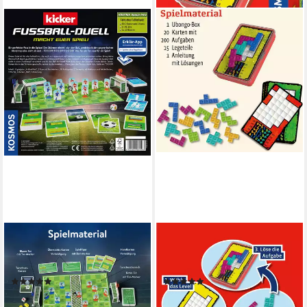
KOSMOS
KOSMOS
Spiel Kicker Fußball-Duell,
Spiel Ubongo - Brain Games,
Familienspiel, Made in Europe
Geschicklichkeitsspiel
(8)
(8)
ab 14,84 €
ab 11,11 €
UVP
19,99 €
UVP
12,99 €