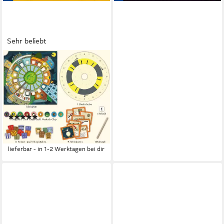
Sehr beliebt
KOSMOS
Spiel Die Schule der
magischen Tiere - Nicht zu
fassen, Gesellschaftsspiel,
Made in Germany
(21)
ab 18,72 €
UVP
21,99 €
-15%
lieferbar - in 1-2 Werktagen bei dir