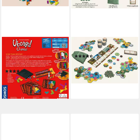
KOSMOS
KOSMOS
Spiel Ubongo! Classic 2022,
Spiel Cascadia, Familienspiel
(13)
Familienspiel, Made in
ab 28,31 €
UVP
36,99 €
Germany
-23%
(4)
lieferbar - in 1-2 Werktagen bei dir
ab 21,97 €
UVP
29,99 €
-27%
lieferbar - in 1-2 Werktagen bei dir