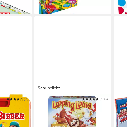
-13%
-15%
in 1-2 Werktagen bei dir
in 1-2
Sehr beliebt
(4)
HASBRO
(135)
HASB
Spiel Hasbro Gaming, Looping Louie
Spiel
ab 27,26 €
ab 2
UVP
34,99 €
in 1-2
-22%
in 1-2 Werktagen bei dir