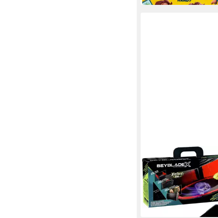
HASBRO
Speed-Kreisel Beybla
Carry Beystadium-Ar
ab 24,79 €
UVP
29,99 €
-17%
in 1-2 Werktagen bei dir