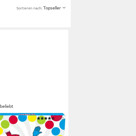
Topseller
Sortieren nach:
beliebt
RO
(100)
 Twister
2,86 €
UVP
26,99 €