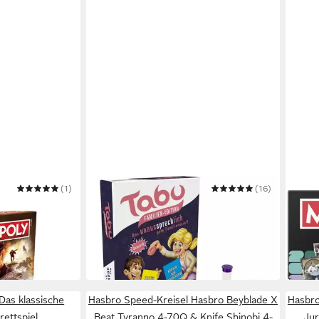
(1)
HASBRO
(16)
HASB
a Jones
Spiel Tabu Familien-Edition
Spiel
ab 29,04 €
Worl
UVP
34,99 €
ab 3
-17%
-25%
in 1-2 Werktagen bei dir
in 1-2
Das klassische
Hasbro Speed-Kreisel Hasbro Beyblade X
Hasbro
rettspiel
Beat Tyranno 4-70Q & Knife Shinobi 4-
Jur