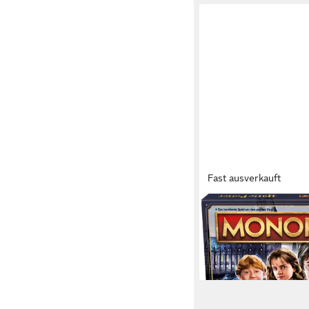
Fast ausverkauft
HASBRO
Spiel Monopoly Harry 
ab 44,61 €
in 1-2 Werktagen bei dir