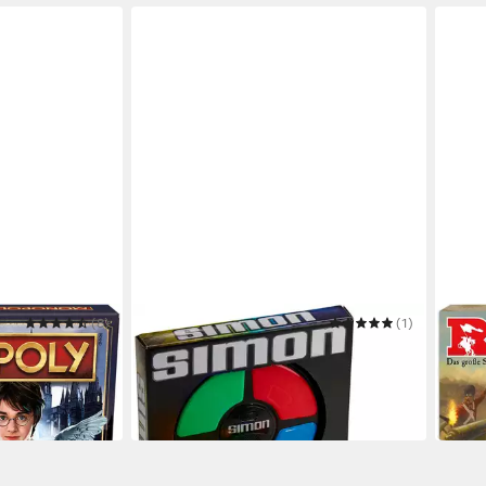
(8)
HASBRO
(1)
HASB
Potter
Spiel Simon
Spiel
ab 22,48 €
ab 4
UVP
26,99 €
in 1-2
-17%
in 1-2 Werktagen bei dir