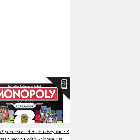
RO
 Monopoly Panini Prizm: FIFA
d Cup
3,66 €
UVP
44,99 €
 Werktagen bei dir
 Speed-Kreisel Hasbro Beyblade X
assic World Collab Spinosaurus