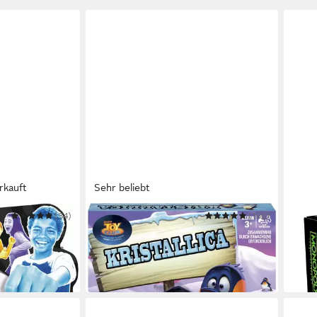
rkauft
Sehr beliebt
(34)
HASBRO
(160)
HASB
Spiel Kristallica
Spie
ab 19,90 €
(engl
UVP
24,99 €
44,9
-20%
in 2-3
in 1-2 Werktagen bei dir