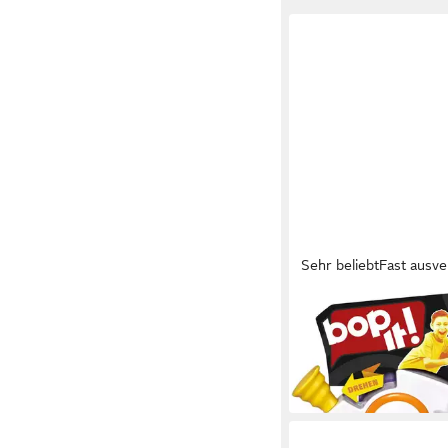
Sehr beliebt
Fast ausve
HASBRO
Spiel Bop It
ab 24,99 €
in 1-2 Werktagen bei dir