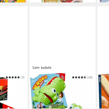
Sehr beliebt
(3)
HASBRO
(26)
HASB
de X Clash and
Spiel Kroko Doc
Spiel
ab 27,65 €
ab 1
ena
in 1-2 Werktagen bei dir
-19%
in 1-2