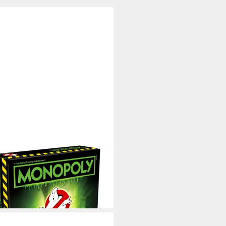
RO
l Monopoly Ghostbusters
isch)
9 €
 Werktagen bei dir