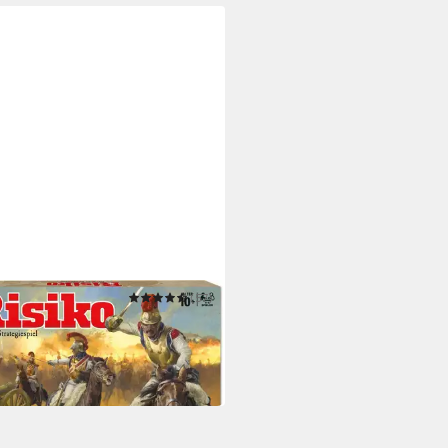
RO
(57)
 Hasbro Gaming Risiko
7,25 €
 Werktagen bei dir