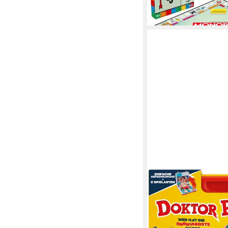
in 1-2 Werktagen bei dir
HASBRO
Spiel Doktor Bibber
25,23 €
UVP
29,99 €
-16%
in 1-2 Werktagen bei dir