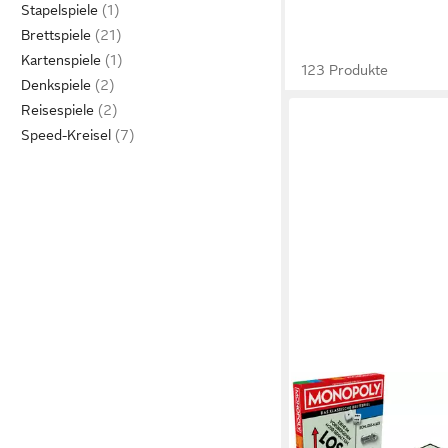
Stapelspiele
Brettspiele
Kartenspiele
123 Produkte
Denkspiele
Reisespiele
Speed-Kreisel
HASBRO
Spiel Monopoly
ab 27,29 €