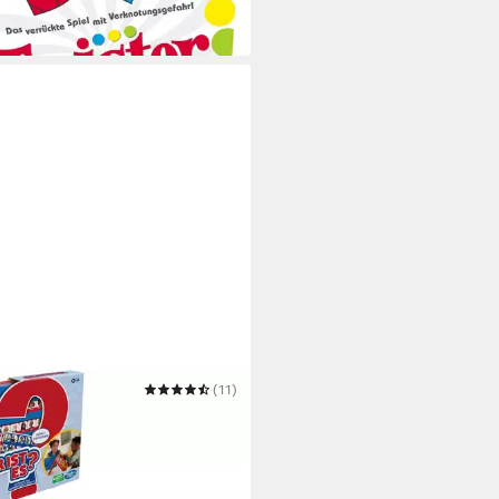
 Werktagen bei dir
RO
(11)
 Wer ist es?
2,85 €
 Werktagen bei dir