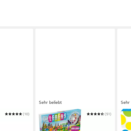
Sehr beliebt
Sehr 
(10)
HASBRO
(51)
HASB
Spiel Das Spiel des Lebens
Spiel
ab 31,23 €
ab 2
UVP
35,99 €