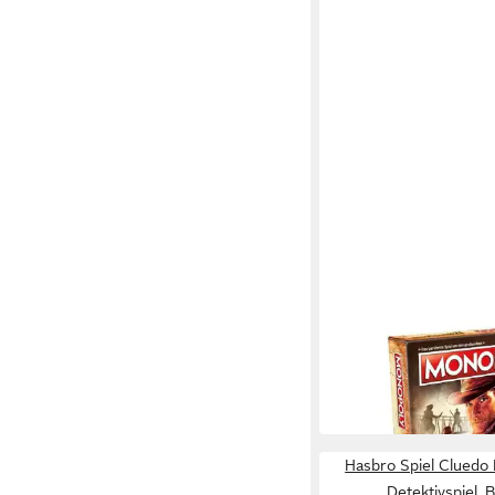
HASBRO
Spiel Monopoly Indian
39,99 €
in 2-3 Werktagen bei dir
Hasbro Spiel Cluedo 
Detektivspiel, B