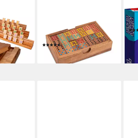
LOGOPLAY
HUTT
zkasten,
Spiel Domino Doppel 9,
Spiel
ummy für 6
Gesellschaftsspiel, Domino Doppel 9
Eur
iel im
Gesellschaftsspiel mit 56
ab 1
ten
Spielsteinen Für 2 6
-12%
(3)
liefe
29,99 €
en bei dir
lieferbar - in 2-3 Werktagen bei dir