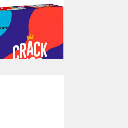
ER TRADE SELECTION
 Crack List, Partyspiel, Made in
ope
(11)
8,51 €
UVP
20,99 €
rbar - in 2-3 Werktagen bei dir