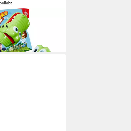
beliebt
BRO
l Kroko Doc
(26)
7,65 €
rbar - in 1-2 Werktagen bei dir