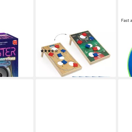
Fast 
RELAXDAYS
BES
f the
Spiel 11 tlg. Cornhole Wurfspiel,
Spie
e Version,
Gesellschaftsspiel
Bull
(4)
Fußb
21,99 €
UVP
39,99 €
ab 6
-45%
en bei dir
liefe
lieferbar - in 2-3 Werktagen bei dir