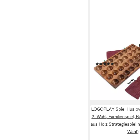
LOGOPLAY
Spiel Hus Samena, Gese
Hus Spiel für 2 Spiele
mit Edelsteinen und S
(6)
39,99 €
lieferbar - in 2-3 Werktag
LOGOPLAY Spiel Hus ova
2. Wahl, Familienspiel, B
aus Holz Strategiespiel m
Wahl)