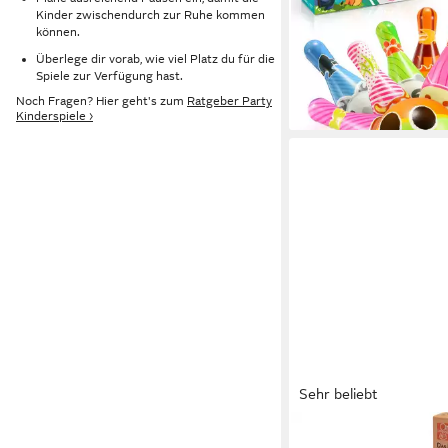
Kegelspiel, Kinderspiel
Kinder zwischendurch zur Ruhe kommen
können.
nummerierten Kegeln 
Überlege dir vorab, wie viel Platz du für die
23,99 €
UVP
34,99 €
Spiele zur Verfügung hast.
-31%
Noch Fragen? Hier geht's zum
Ratgeber Party
lieferbar - in 3-4 Werktag
Kinderspiele ›
Sehr beliebt
LOGOPLAY