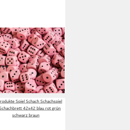
DFELSEN
l – 2-100 Spielwürfel (16 mm)
Holz, Augenwürfel, Würfel,
elset, Spielmaterial,
chiedene Farben
(1)
,90 €
rbar - in 7-9 Werktagen bei dir
+14
rodukte Spiel Schach Schachspiel
Schachbrett 42x42 blau rot grün
schwarz braun