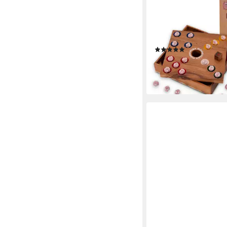
Spiel Original Funny P
Familienspiel, Original
Lustiges Schweinchen
aus Holz &
(23)
33,99 €
lieferbar - in 2-3 Werktag