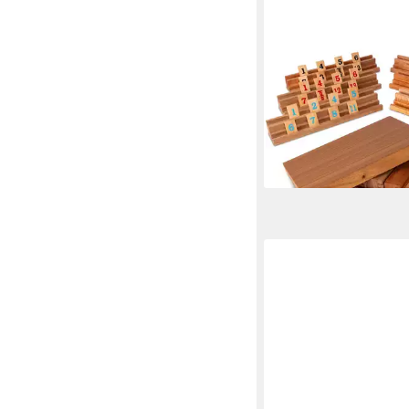
LOGOPLAY
Spiel Rummy 6 im Hol
Gesellschaftsspiel, R
Spieler – Edles Holzsp
hochwertigen Holzkas
59,99 €
lieferbar - in 2-3 Werktag