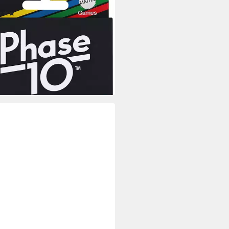
l Phase 10, Kartenspiel
(49)
,91 €
UVP
15,99 €
%
rbar - in 1-2 Werktagen bei dir