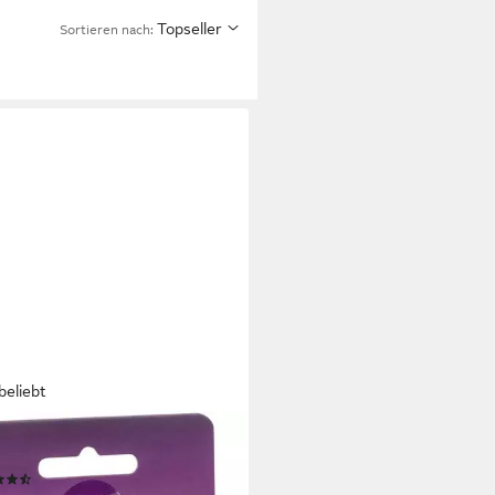
Topseller
Sortieren nach:
beliebt
TEL GAMES
l UNO Flip, Kartenspiel
(50)