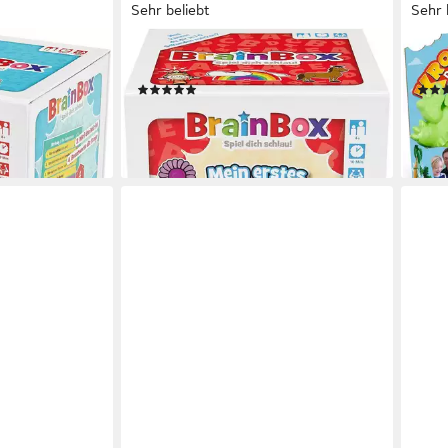
Sehr beliebt
Sehr 
BRAINBOX
HAS
sh, Lernspiel
Spiel Mein erstes ABC
Spie
(74)
ab 14,61 €
ab 2
UVP
18,99 €
liefe
-23%
en bei dir
lieferbar - in 1-2 Werktagen bei dir