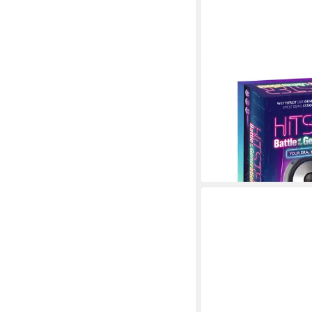
JUMBO SPIELE
Spiel Hitster - Battle o
Generations - Deutsch
Partyspiel
ab 32,95 €
lieferbar - in 2-3 Werktag