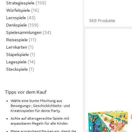
Strategiespiele
Würfelspiele
Lernspiele
369 Produkte
Denkspiele
Spielesammlungen
Reisespiele
Lernkarten
Stapelspiele
Legespiele
Steckspiele
Tipps vor dem Kauf
Wähle eine bunte Mischung aus
Bewegungs-, Geschicklichkeits- und
Kreativspielen für deine Party.
WOOTOY
Achte auf altersgerechte Spiele mit
Spiel Kinder Bowling-
anpassbaren Regeln für alle Kinder.
Gartenset Outdoor-Sp
Plane ausreichend Pausen ein, damit die