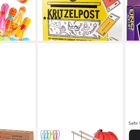
ab 9
, mit 10
lustige Zeichenspiel für 4-16
-28
und Ball
Personen
liefe
(1)
19,90 €
lieferbar - in 2-3 Werktagen bei dir
en bei dir
Sehr 
POPOLIC
MAT