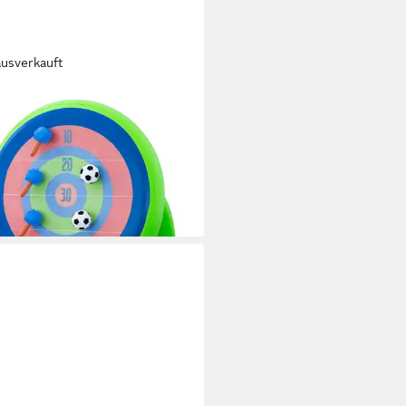
ausverkauft
TWAY
l Fußball Dartscheibe Backyard
seye 157x107x157cm, mit 2
ällen und 2 auflblasbaren Äxten
9,95 €
rbar - in 3-4 Werktagen bei dir