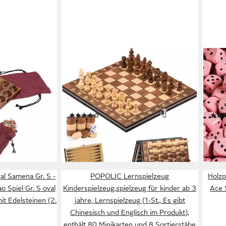
KITYHOME
WAL
llschaftsspiel,
Spiel 3-in-1 Magnetisches Holz-
Spie
r Bao Kalaha
Schachspiel, Chess Board Set
aus 
toffbeutel
klappbar,
Würf
Strategiespiel,Kinderspiel,Denkspiele,
Vers
(5)
für Party Familie
en bei dir
21,04 €
ab 3
UVP
45,99 €
Aktivitäten,reiseschach, schachspiel
liefe
-54%
Kinder(29x29cm)
lieferbar - in 4-5 Werktagen bei dir
l Samena Gr. S -
POPOLIC Lernspielzeug
Holzp
ao Spiel Gr. S oval
Kinderspielzeug,spielzeug für kinder ab 3
Ace 
it Edelsteinen (2.
jahre, Lernspielzeug (1-St., Es gibt
Chinesisch und Englisch im Produkt),
enthält 80 Minikarten und 8 Sortierstäbe