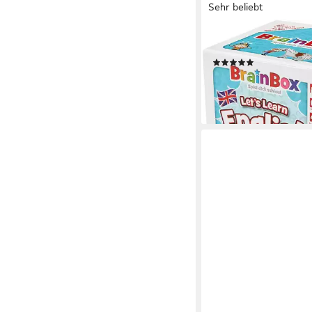
Sehr beliebt
BRAINBOX
Spiel Let's Learn Engli
(53)
ab 12,99 €
UVP
18,99 €
-32%
lieferbar - in 1-2 Werktag