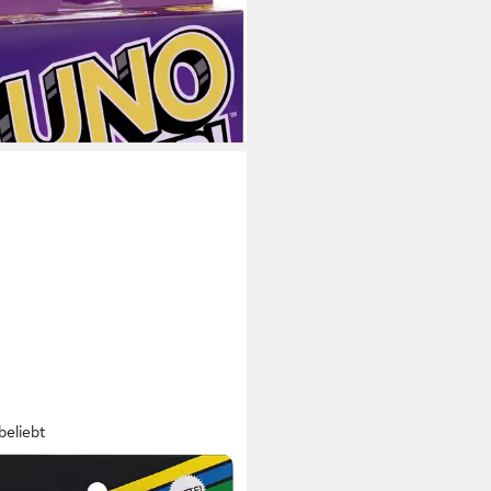
,29 €
UVP
12,99 €
%
rbar - in 1-2 Werktagen bei dir
beliebt
TEL GAMES