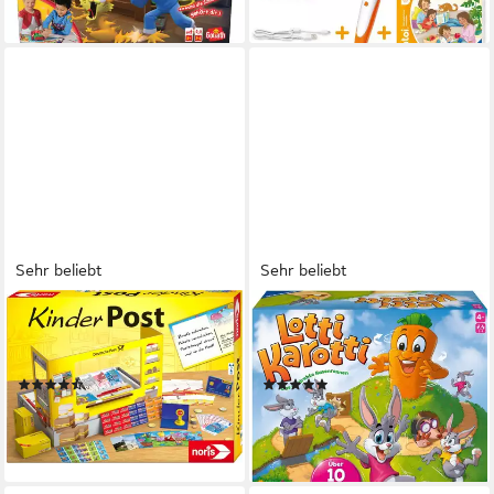
lieferbar - in 1-2 Werktagen bei dir
Sehr beliebt
Sehr beliebt
NORIS
RAVENSBURGER
Spiel Kinderpost, Made in
Spiel Lotti Karotti, Kinderspiel,
Germany
Made in Europe
(160)
(73)
ab 15,18 €
ab 20,14 €
UVP
17,99 €
UVP
29,99 €
-16%
-33%
lieferbar - in 1-2 Werktagen bei dir
lieferbar - in 1-2 Werktagen bei dir