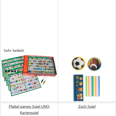
Sehr beliebt
NORIS
IDENA
Spiel Kinder Electric
Spielesammlung Partyspaß
(87)
Set mit 14 Artikeln, (4x
ab 13,37 €
UVP
18,99 €
Geduldspiele, 6x Notizblöcke,
-30%
4x Lineale) Mitgebsel
lieferbar - in 1-2 Werktagen bei dir
ab 2,99 €
leider ausverkauft
Mattel games Spiel UNO,
Zoch Spiel
Kartenspiel