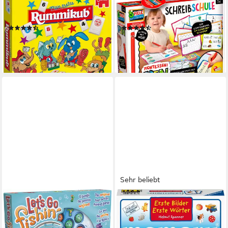
Spiel Mein erstes Rummikub
Spiel Montessori - Pen-
Junior, Kinderspiel
Schreibschule, Lernspiel
(3)
(19)
ab 16,69 €
ab 18,71 €
UVP
19,99 €
lieferbar - in 2-3 Werktagen bei dir
-17%
lieferbar - in 3-4 Werktagen bei dir
Sehr beliebt
GOLIATH®
RAVENSBURGER
Spiel Angelspiel Lets go
Spiel Erste Bilder Erste
Fishin', Kinderspiel
Wörter memory®, Kinderspiel,