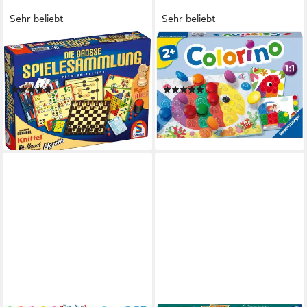
Sehr beliebt
Sehr beliebt
SCHMIDT SPIELE
RAVENSBURGER
Spielesammlung Die große
Spiel Colorino, Steckspiel,
Spielesammlung
Made in Europe
(135)
(74)
ab 30,22 €
ab 16,34 €
UVP
44,99 €
UVP
24,99 €
-33%
-35%
lieferbar in 2 Wochen
lieferbar - in 1-2 Werktagen bei dir