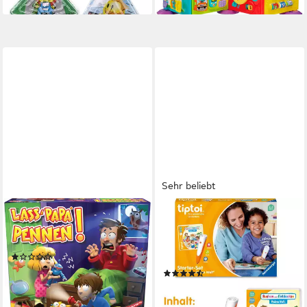
Sehr beliebt
GOLIATH®
RAVENSBURGER
Spiel Lass Papa pennen,
Spiel tiptoi® Starter-Set: Stift
Aktionsspiel
und Bilderbuch Meine Welt,
(1)
Made in Europe
ab 16,46 €
UVP
19,99 €
(77)
ab 53,71 €
-18%
UVP
69,99 €
lieferbar - in 6-8 Werktagen bei dir
-23%