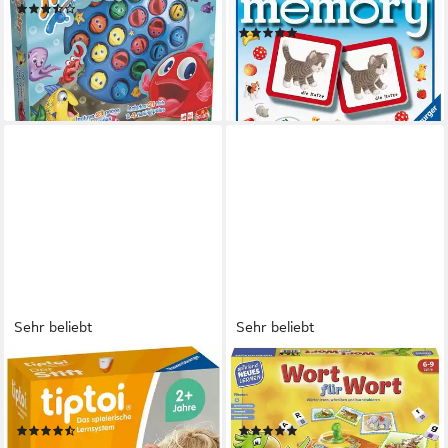
(3)
Made in Europe
10,99 €
(170)
lieferbar - in 6-8 Werktagen bei dir
ab 11,82 €
UVP
17,99 €
-34%
lieferbar - in 1-2 Werktagen bei dir
Sehr beliebt
Sehr beliebt
RAVENSBURGER
RAVENSBURGER
Spiel tiptoi® Der Stift, Made in
Spiel Wort für Wort, Made in
Europe
Europe
(111)
(117)