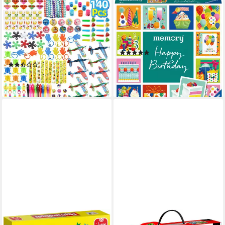
CORADOMA
RAVENSBURGER
Spielesammlung Mitgebsel
Spiel memory® moments -
Kindergeburtstag
Happy Birthday, Kinderspiel,
Gastgeschenke Set 140 Teile
Made in Europe
(1)
Mitbringsel, Kinderspiel
ab 7,24 €
UVP
8,99 €
(3)
34,90 €
-19%
lieferbar - in 3-4 Werktagen bei dir
lieferbar - in 2-3 Werktagen bei dir
JUMBO SPIELE
LISCIANI