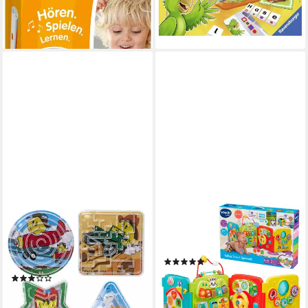
ab 41,42 €
ab 16,50 €
UVP
52,99 €
UVP
26,99 €
-22%
-39%
lieferbar in 2 Wochen
lieferbar - in 4-5 Werktagen bei dir
IDENA
VTECH®
Spiel Partyspaß Geduldspiele
Lernspielzeug Babys 3-in-1
4 Stück, kleine Labyrinthe
Spielwelt, mit Licht und Sound
(10)
Mitgebsel Kindergeburtstag
36,11 €
UVP
45,99 €
(1)
12,59 €
-21%
lieferbar - in 3-4 Werktagen bei dir
lieferbar - in 2-3 Werktagen bei dir