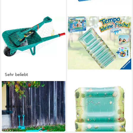
Sehr beliebt
KLEIN
HAPPY PEOPLE
Kinder-Gartenset Bosch
Spiel Ravensburger Tempo
Kinder-Gartenset
kleine Fische
ab 16,99 €
UVP
25,99 €
(108)
nur diesen Monat
19,63 €
UVP
30,99 €
-35%
-37%
in 1-2 Werktagen bei dir
in 2-3 Werktagen bei dir