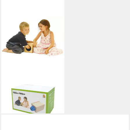
FORCHTENBERGER PUZZLE &
SPIELE
Spiel Fühllos - Fühlbox
29,95 €
in 2-3 Werktagen bei dir