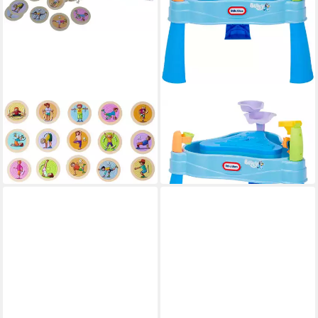
EICHHORN
LITTLE TIKES®
Spiel Outdoor,
Spieltisch Bluey Beach Water
Bewegungsspiel
Table
ab 10,83 €
82,12 €
in 1-2 Werktagen bei dir
in 1-2 Werktagen bei dir