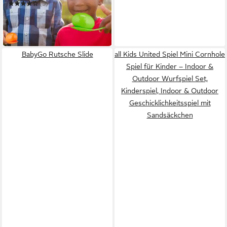
(3)
15,99 €
UVP
39,99 €
-60%
in 2-3 Werktagen bei dir
BabyGo Rutsche Slide
all Kids United Spiel Mini Cornhole
Spiel für Kinder – Indoor &
Outdoor Wurfspiel Set,
Kinderspiel, Indoor & Outdoor
Geschicklichkeitsspiel mit
Sandsäckchen