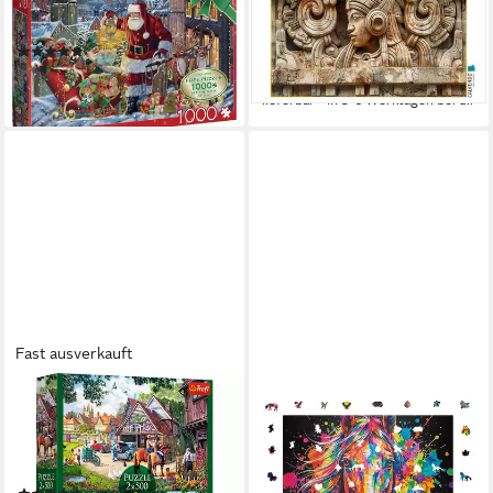
Heiligabend 2x1000 Teile
Maya-Teenager mit
Puzzle, 1000 Puzzleteile
Kopfhörern, 1000 Teile Lege-
(1)
Größe 6, 1000 Puzzleteile
35,54 €
33,99 €
lieferbar - in 2-3 Werktagen bei dir
lieferbar - in 5-6 Werktagen bei dir
Fast ausverkauft
TREFL
MAGICHOLZ
Puzzle Trefl, Idyllisches
Puzzle Buntes Pferd
Leben, 2x500 Teile Puzzle,
Holzpuzzle (2D), 1000
500 Puzzleteile
Puzzleteile