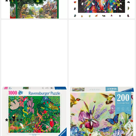
(1)
59,90 €
ab 15,95 €
lieferbar - in 3-4 Werktagen bei dir
lieferbar - in 2-3 Werktagen bei dir
RAVENSBURGER
RAVENSBURGER
Puzzle Magischer Regenwald,
Puzzle Flowery meadow, 200
1000 Puzzleteile, Made in
Puzzleteile, Made in Europe
ab 10,79 €
Germany
lieferbar - in 2-3 Werktagen bei dir
(1)
ab 13,14 €
UVP
16,99 €
-23%