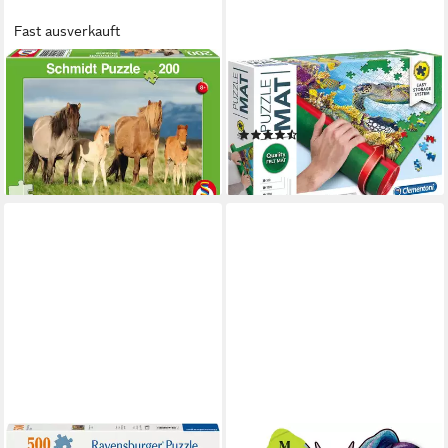
Fast ausverkauft
SCHMIDT SPIELE
CLEMENTONI®
Puzzle Pferdefamilie, 200
Puzzleunterlage Puzzle Mat,
Teile, Puzzleteile
zum Rollen
(346)
16,58 €
28,61 €
lieferbar - in 9-11 Werktagen bei
dir
lieferbar - in 7-9 Werktagen bei dir
RAVENSBURGER
MAGICHOLZ