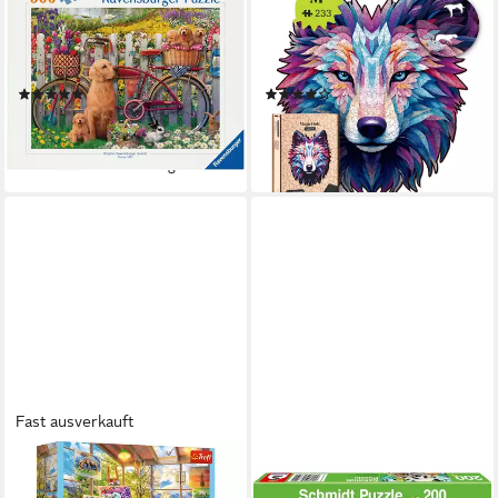
Puzzle Ausflug ins Grüne,
Puzzle Sharp-Eyed Guardian
500 Puzzleteile, Made in
Wolf Holzpuzzle (2D), 223
Germany
Puzzleteile
(3)
(2)
ab 10,87 €
ab 24,90 €
UVP
12,99 €
lieferbar - in 3-4 Werktagen bei dir
-16%
lieferbar - in 2-3 Werktagen bei dir
Fast ausverkauft
TREFL
SCHMIDT SPIELE
Puzzle Trefl, Katzen / Malerei,
Puzzle Einfach tierisch!