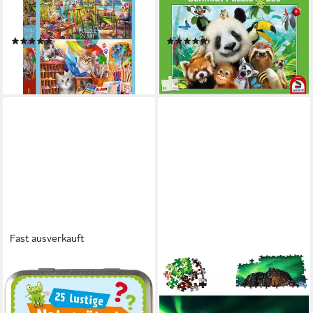
2x500 Teile Puzzle, 500
(Kinderpuzzle), 299
Puzzleteile
Puzzleteile
(1)
(1)
ab 15,95 €
ab 15,20 €
lieferbar - in 2-3 Werktagen bei dir
lieferbar - in 9-11 Werktagen bei
dir
Fast ausverkauft
FLINTRY
Puzzle 25 lustige Naturrätsel
Puzzle 1000 Teile für
für Kinder, Puzzleteile
Erwachsene, Norwegen
ab 10,30 €