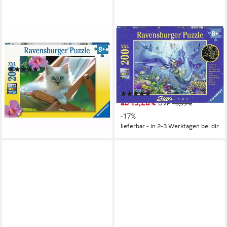
RAVENSBURGER
RAVENSBURGER
Puzzle Weißes Kätzchen, 200
Puzzle Leuchtendes
Puzzleteile
Unterwasserparadies, 200
(1)
Puzzleteile, leuchtet im
ab 18,34 €
Dunkeln, Made in Germany
lieferbar - in 2-3 Werktagen bei dir
(33)
ab 13,28 €
UVP
15,99 €
-17%
lieferbar - in 2-3 Werktagen bei dir