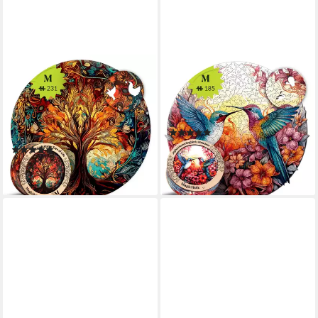
MAGICHOLZ
MAGICHOLZ
Puzzle Herbstbaum des
Puzzle Fröhliche Kolibris
Lebens Tree of Life
Mandala Holzpuzzle (2D), 185
Holzpuzzle (2D), 212
Puzzleteile
(1)
Puzzleteile
ab 24,90 €
(1)
lieferbar - in 3-4 Werktagen bei dir
ab 24,90 €
lieferbar - in 3-4 Werktagen bei dir