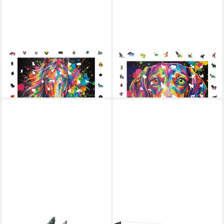
MAGICHOLZ
MAGICHOLZ
Puzzle Buntes Pferd
Puzzle Bunter Dackel
Holzpuzzle (2D)
Holzpuzzle (2D)
59,90 €
59,90 €
in 3-4 Werktagen bei dir
in 3-4 Werktagen bei dir
STICK IT
TREFL