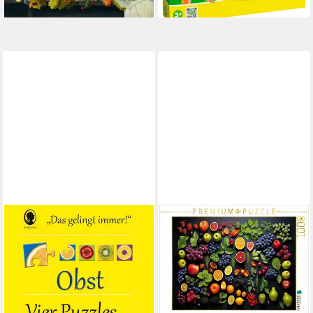
lieferbar in 2 Wochen
CALVENDO
Puzzle Das "Gelingt immer"-
Puzzle CALVENDO Puzzle
Puzzle Obst. Das Puzzle-Spiel
Früchte der Natur arrangiert,
für Senioren mit..., Puzzleteile
1000 Teile Lege-Größe 6,
22,25 €
1000 Puzzleteile
lieferbar - in 2-3 Werktagen bei dir
ab 33,99 €
lieferbar - in 5-6 Werktagen bei dir