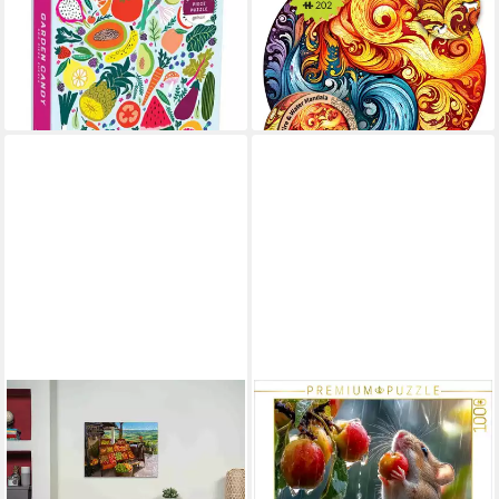
Puzzle Früchte des Gartens,
Puzzle Feuer und Wasser
Puzzleteile
Mandala Holzpuzzle (2D), 202
13,99 €
Puzzleteile
lieferbar - in 4-5 Werktagen bei dir
ab 24,90 €
lieferbar - in 3-4 Werktagen bei dir
RAVENSBURGER
CALVENDO
Puzzle 500 Teile Puzzle Obst-
Puzzle CALVENDO Puzzle
und Gemüsemarkt, Kroatien
Mmmh, süße Früchte
12001814, Puzzleteile
schmecken bei jedem Wetter,