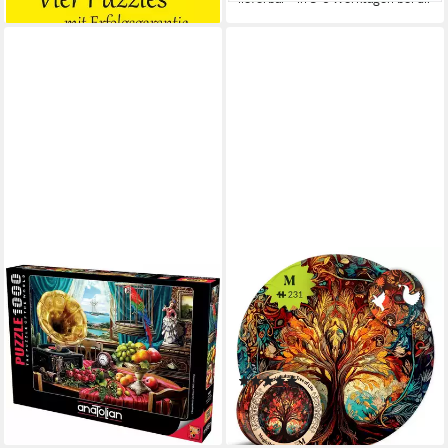
ANATOLIAN
MAGICHOLZ
Puzzle ANATOLISCHES
Puzzle Herbstbaum des
Puzzle Stilleben mit Obst und
Lebens Tree of Life
Grammophon 1000 Teile,
Holzpuzzle (2D), 212
Puzzleteile
Puzzleteile
(1)
24,13 €
ab 24,90 €
lieferbar in 2 Wochen
lieferbar - in 3-4 Werktagen bei dir