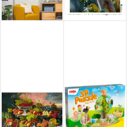
ab 16,39 €
1000 T, 1000 Puzzleteile
lieferbar - in 4-5 Werktagen bei dir
33,99 €
lieferbar - in 5-6 Werktagen bei dir
BLUEBIRD
HABA
Puzzle BLUEBIRD Puzzle
Puzzle 3D Spielwelt
Stilleben mit Obst und
Obstgarten, Puzzleteile
ab 15,81 €
Sonnenuntergang 1000 Teile,
UVP
19,99 €
Puzzleteile
-21%
lieferbar - in 1-2 Werktagen bei dir
23,27 €