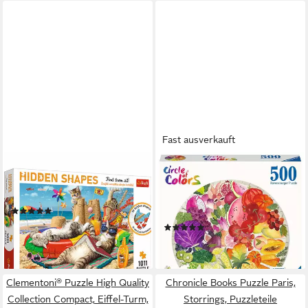
Fast ausverkauft
TREFL
RAVENSBURGER
Puzzle Hidden Shapes Katzen
Puzzle Ravensburger 171699
Urlaub, 1011 Puzzleteile
Puzzle 500 Teile Fruits &
(1)
Vegetables, 500 Puzzleteile
ab 17,38 €
(1)
lieferbar in 2 Wochen
ab 21,01 €
lieferbar - in 2-3 Werktagen bei dir
Clementoni® Puzzle High Quality
Chronicle Books Puzzle Paris,
Collection Compact, Eiffel-Turm,
Storrings, Puzzleteile