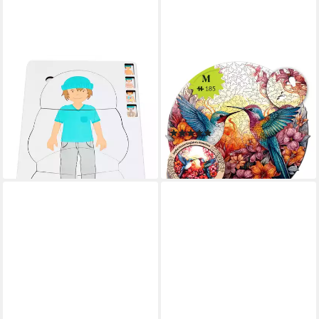
BETZOLD
MAGICHOLZ
Puzzle Lagenpuzzle
Puzzle Fröhliche Kolibris
„Anatomie“, Puzzleteile
Mandala Holzpuzzle (2D), 185
24,95 €
Puzzleteile
lieferbar - in 4-5 Werktagen bei dir
(1)
ab 24,90 €
lieferbar - in 3-4 Werktagen bei dir