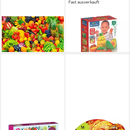
Fast ausverkauft
ENJOY PUZZLE
WISAM
Puzzle ENJOY Puzzle Obst
Lernspielzeug Früchte
und Gemüse 1000 Teile,
Friendly Faces Obstsortier-
Puzzleteile
Babyspielzeug, Puzzle
25,14 €
18,62 €
lieferbar in 2 Wochen
lieferbar - in 7-9 Werktagen bei dir
CHRONICLE BOOKS
MAGICHOLZ