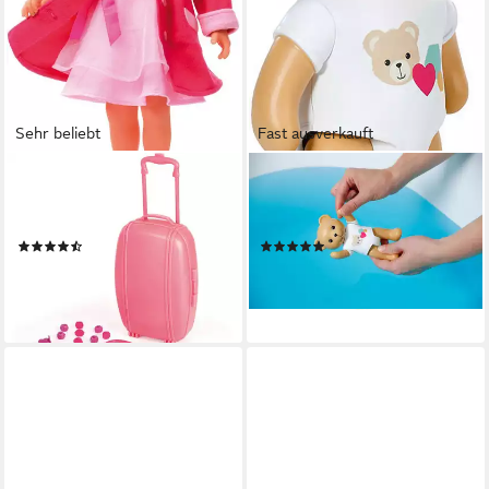
Sehr beliebt
Fast ausverkauft
BAYER
BABY BORN
Babypuppe Charlene (Set, 5-
Badespielzeug Splish Splash
tlg), spricht und singt
Teddy, 15 cm
(29)
(5)
ab 49,90 €
18,24 €
UVP
99,99 €
lieferbar - in 4-5 Werktagen bei dir
-50%
lieferbar - in 3-4 Werktagen bei dir