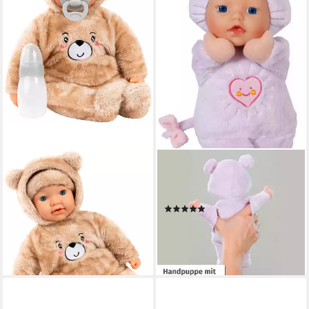
BAYER
BABY BORN
Babypuppe Piccolina Magic
Babypuppe for babies Maus,
Tears 42 cm, weint echte
26 cm
(3)
Tränen
ab 10,61 €
UVP
12,99 €
62,98 €
UVP
99,99 €
-18%
-37%
lieferbar - in 1-2 Werktagen bei dir
lieferbar - in 3-4 Werktagen bei dir