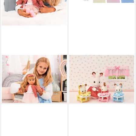
BAYER
SYLVANIAN FAMILIES
Stehpuppe Charlene, 46 cm,
Spielfigur Erstausstattung für
altrosa, mit Funktion
Drillinge (5532)
67,37 €
33,14 €
UVP
99,99 €
lieferbar - in 7-9 Werktagen bei dir
-33%
lieferbar - in 3-4 Werktagen bei dir