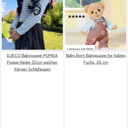
CMTPUPPENGALERIE
BABY BORN
Stehpuppe Weihnachtsedition
Puppenkleidung Bärenanzug
(22)
2024: Bonnie von Monika
ab 10,99 €
Levenig, dunkelbraun, 122 cm
lieferbar - in 2-3 Werktagen bei dir
(1-tlg)
749,00 €
lieferbar - in 4-5 Werktagen bei dir
DJECO Babypuppe POMEA
Baby Born Babypuppe for babies
Puppe Neige 32cm weicher
Fuchs, 26 cm
Körper Schlafaugen