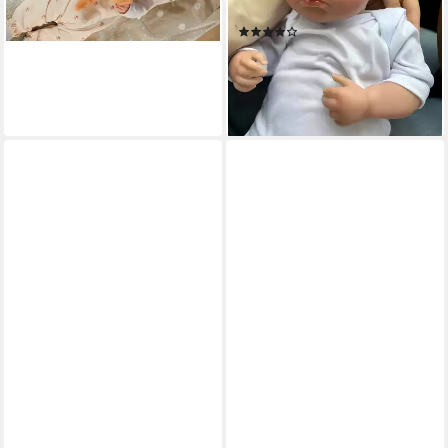
ab 10,99 €
für Kinder ab 3 Jahren, aus
lieferbar - in 2-3 Werktagen bei dir
(5)
Vinyl
54,99 €
UVP
67,99 €
-19%
lieferbar - in 9-11 Werktagen bei
dir