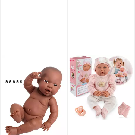
BAYER
Babypuppe Newborn Baby
Black Girl (1-tlg)
(13)
29,47 €
UVP
39,99 €
-26%
lieferbar - in 3-4 Werktagen bei dir