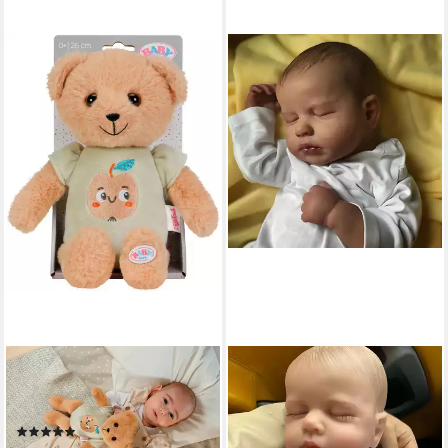
BABY BORN
ATHLIX
Kuscheltier BABY born for
Babypuppe Realistische Baby
babies, Teddy 26 cm
Puppe wie echt 50cm
(5)
Spielzeug Geschenk (1-tlg),