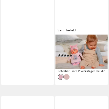
Sehr beliebt
BABY BORN
Babypuppe for babies,
Sweetie, 30 cm
(24)
ab 10,49 €
UVP
14,99 €
-30%
lieferbar - in 1-2 Werktagen bei dir