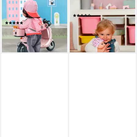
BABY BORN
BABY BORN
Puppenkleidung Snack Shop
Babypuppe Anna 36 cm
(13)
Outfit, 43cm
ab 19,79 €
UVP
24,99 €
(3)
18,99 €
-21%
lieferbar - in 2-3 Werktagen bei dir
lieferbar - in 1-2 Werktagen bei dir