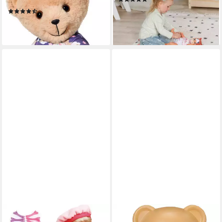
Schlafanzug Glow in the Dark
33,23 €
(16)
lieferbar - in 1-2 Werktagen bei dir
ab 20,33 €
lieferbar - in 4-5 Werktagen bei dir