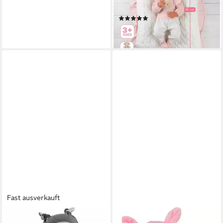
& interaktiv – ab 3 Jahren
(2)
49,90 €
lieferbar - in 2-3 Werktagen bei dir
Fast ausverkauft
LLORENS