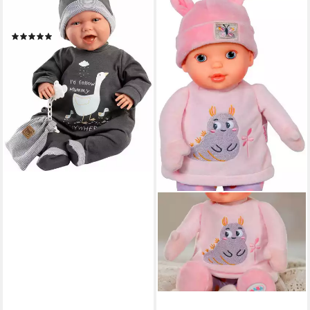
Babypuppe Mimi Gänsefamilie,
42cm, Made in Europe
(3)
71,39 €
UVP
84,99 €
-16%
lieferbar - in 1-2 Werktagen bei dir