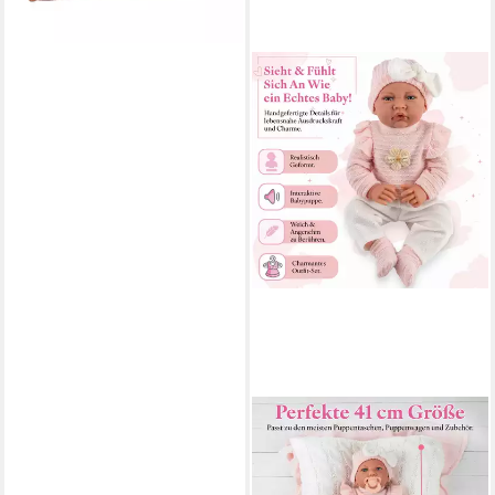
KINDERPLAY DOLLS &
STROLLERS
Babypuppe Sprechende
Babypuppe Lili – 41 cm weich