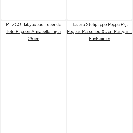
MEZCO Babypuppe Lebende
Hasbro Stehpuppe Peppa Pig,
Tote Puppen Annabelle Figur
Peppas Matschepfützen-Party, mit
25cm
Funktionen