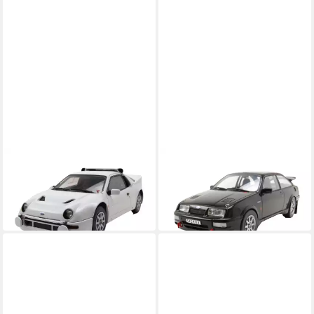
WHITEBOX
WHITEBOX
Modellauto Ford RS 200
Modellauto Ford Sierra RS
1984 weiß
Cosworth 1987 schwarz
35,40 €
35,40 €
in 4-5 Werktagen bei dir
in 4-5 Werktagen bei dir