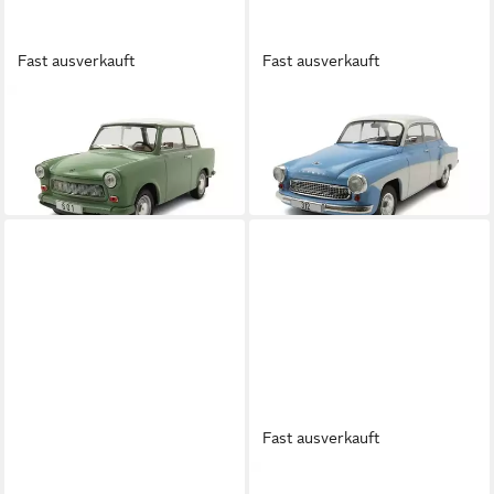
Fast ausverkauft
Fast ausverkauft
WHITEBOX
WHITEBOX
Modellauto Trabant 601
Modellauto Wartburg 312
Trabbi 1965 hellgrün weiß
1965 hellblau weiß
35,40 €
35,40 €
in 4-5 Werktagen bei dir
in 4-5 Werktagen bei dir
Fast ausverkauft
WHITEBOX
WHITEBOX