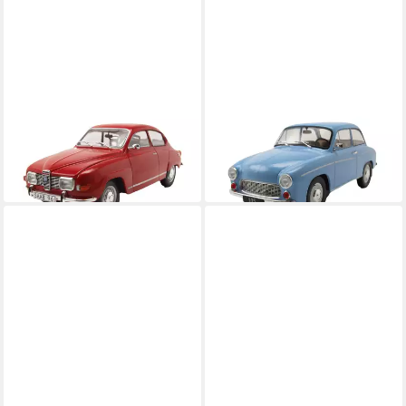
WHITEBOX
WHITEBOX
Modellauto Saab 96 V4 1970
Modellauto Syrena 105 1975
rot
hellblau
35,40 €
35,40 €
in 4-5 Werktagen bei dir
in 4-5 Werktagen bei dir