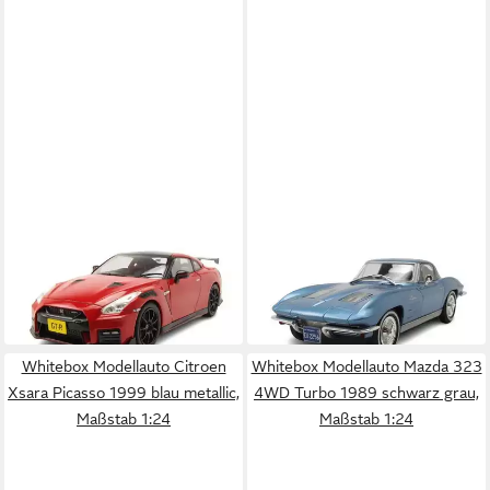
WHITEBOX
WHITEBOX
Modellauto Nissan GT-R
Modellauto Chevrolet
Nismo 2021 rot
Corvette Stingray C2 1963
35,40 €
35,40 €
hellblau metallic
in 4-5 Werktagen bei dir
in 4-5 Werktagen bei dir
Whitebox Modellauto Citroen
Whitebox Modellauto Mazda 323
Xsara Picasso 1999 blau metallic,
4WD Turbo 1989 schwarz grau,
Maßstab 1:24
Maßstab 1:24