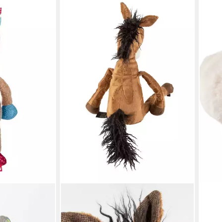
SIGIKID
SIGIK
r Pferd für
Kuscheltier Rodeo Rose BeastsTown
Kusc
ex (1-St)
für Erwachsene und Kinder (1-St)
Plüs