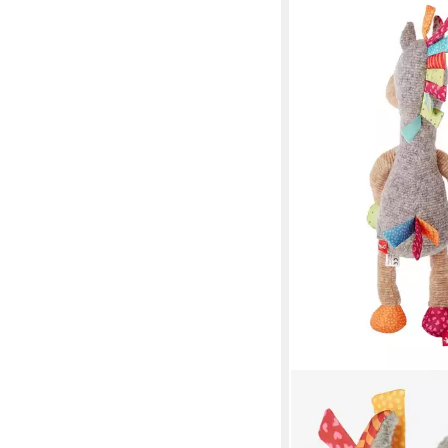
SIGIKID
Kuscheltier Kuscheltie
Babys und Kinder Unis