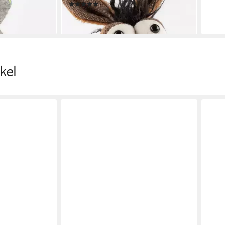
(1)
ab 2
ab 74,95 €
liefe
en bei dir
lieferbar - in 3-4 Werktagen bei dir
kel