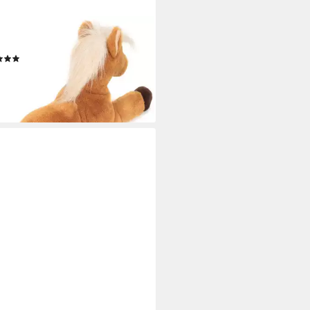
DY HERMANN®
heltier Pferd 48 cm
(6)
2 €
r ausverkauft