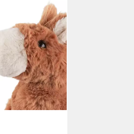
ID
heltier Pferd Flauscherie
chtier für Kinder Unisex (1-St)