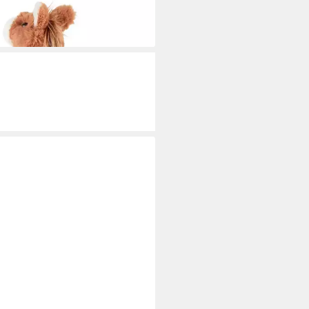
4,95 €
rbar - in 3-4 Werktagen bei dir