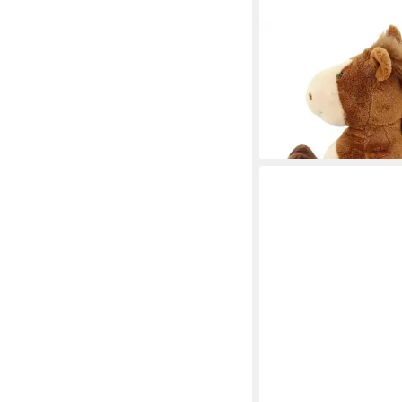
SWEETY-TOYS
Kuscheltier Sweety T
Plüschpferd Pferdinan
Fohlen 35 cm
19,99 €
lieferbar - in 3-4 Werktag