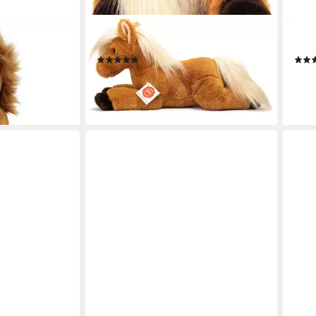
TEDDY HERMANN®
TED
oys 70716
Kuscheltier Pferd liegend, 34 cm
Kusc
(8)
d Kuscheltier
29,36 €
44,0
lieferbar - in 2-3 Werktagen bei dir
leide
en bei dir