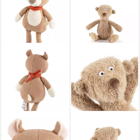
SIGIKID
SIGIKID
Kuscheltier Kuschel- und
Kuscheltier Ach Good! Bär
Spielfigur für Babys und
beige small (1-St)
ab 19,95 €
Kinder (1-St)