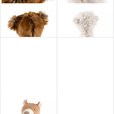
SIGIKID
SIGIKID
Kuscheltier Bär Claire de
Kuscheltier Bär Zottel Ach
Lune, BeastsTown (1-St)
Good!, BeastsTown (1-St)
74,95 €
54,95 €
lieferbar - in 3-4 Werktagen bei dir
lieferbar - in 3-4 Werktagen bei dir