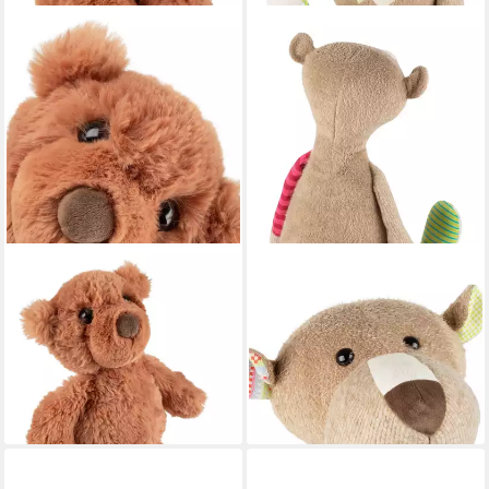
SIGIKID
SIGIKID
Kuscheltier Bär Flauscherie
Kuscheltier Patchwork
Plüschtier für Kinder Unisex
Sweety für Kleinkinder und
(1-St)
Kinder Unisex (1-St)
ab 18,70 €
83,29 €
UVP
24,95 €
UVP
119,00 €
-25%
-30%
lieferbar - in 3-4 Werktagen bei dir
lieferbar - in 3-4 Werktagen bei dir