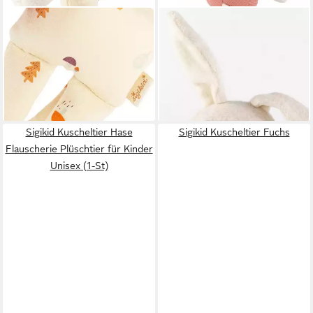
SIGIKID
SIGIKID
Kuscheltier sigibaby für Babys
Kuscheltier Sweety Plüschtier
Unisex (1-St)
für Babys und Kleinkinder
ab 17,61 €
Unisex (1-St)
lieferbar - in 3-4 Werktagen bei dir
ab 35,37 €
lieferbar - in 2-3 Werktagen bei dir
Sigikid Kuscheltier Hase
Sigikid Kuscheltier Fuchs
Flauscherie Plüschtier für Kinder
Unisex (1-St)