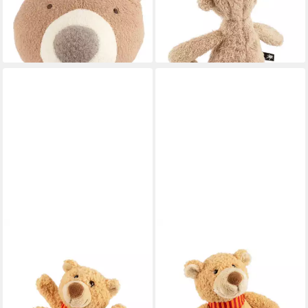
lieferbar - in 3-4 Werktagen bei dir
ab 14,98 €
UVP
29,95 €
-50%
lieferbar - in 3-4 Werktagen bei dir