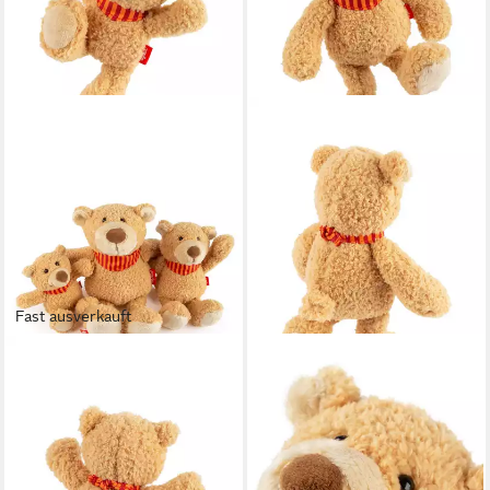
Fast ausverkauft
SIGIKID
SIGIKID
Kuscheltier Bär Gildehard
Kuscheltier Bär Gildehard
Günsburg XS für Babys und
Günsburg S für Babys und
Kinder (1-St)
Kinder (1-St)
ab 14,95 €
ab 19,95 €
lieferbar - in 3-4 Werktagen bei dir
lieferbar - in 3-4 Werktagen bei dir