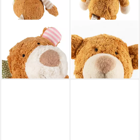
SIGIKID
SIGIKID
Kuscheltier Kuscheltier
Kuscheltier Kuscheltier
Natural Friends Patchwork (1-
Natural Friends für Babys und
St)
Kinder (1-St)
39,99 €
44,99 €
lieferbar - in 3-4 Werktagen bei dir
lieferbar - in 3-4 Werktagen bei dir
+1