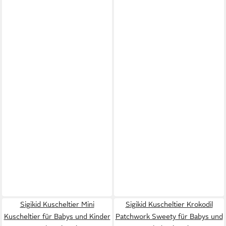
Sigikid Kuscheltier Mini
Sigikid Kuscheltier Krokodil
Kuscheltier für Babys und Kinder
Patchwork Sweety für Babys und