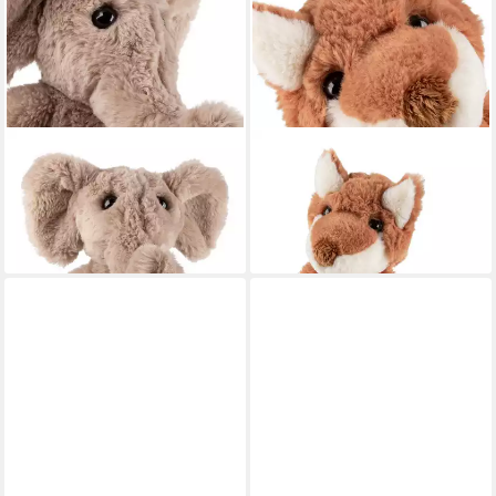
SIGIKID
SIGIKID
Kuscheltier Flauscherie für
Kuscheltier Flauscherie für
Kinder Unisex (1-St)
Kinder Unisex (1-St)
ab 24,95 €
ab 24,99 €
lieferbar - in 2-3 Werktagen bei dir
lieferbar - in 3-4 Werktagen bei dir