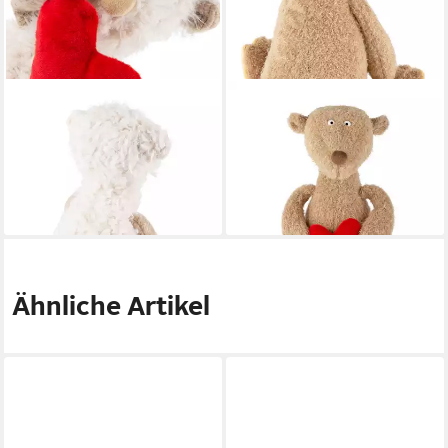
SIGIKID
SIGIKID
Kuscheltier Happy Valentines
Kuscheltier Happy Valentines
Ach Good weiß mit Herz
Ach Good braun mit Herz
BeastsTown (1-St)
BeastsTown (1-St)
57,95 €
44,95 €
lieferbar - in 3-4 Werktagen bei dir
lieferbar - in 3-4 Werktagen bei dir
Ähnliche Artikel