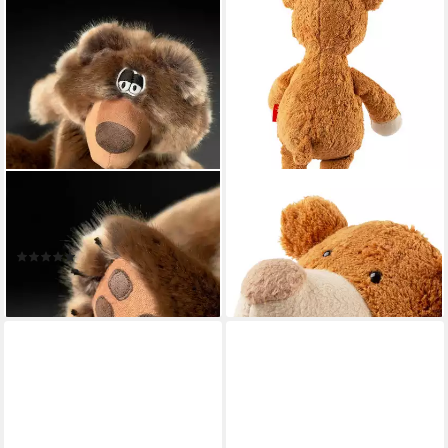
SIGIKID
SIGIKID
Kuscheltier Bee Bear Buddy
Kuscheltier Bär für Kinder
BeastsTown (1-St)
Unisex (1-St)
(1)
57,95 €
89,95 €
lieferbar - in 3-4 Werktagen bei dir
lieferbar - in 3-4 Werktagen bei dir