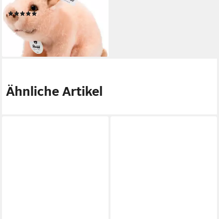
cm
(9)
ab 31,19 €
UVP
34,95 €
-11%
lieferbar - in 6-8 Werktagen bei dir
Ähnliche Artikel