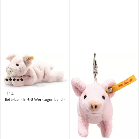
STEIFF
Kuscheltier Soft Cuddly
Friends Piko Schwein
(3)
ab 33,87 €
UVP
37,95 €
-11%
lieferbar - in 6-8 Werktagen bei dir