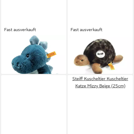
Fast ausverkauft
Fast ausverkauft
STEIFF
STEIFF
Kuscheltier Spott
Kuscheltier
ab 37,99 €
Stegosaurus sitzend, 28 cm
lieferbar - in 2-3 Werktagen bei dir
37,99 €
lieferbar - in 2-3 Werktagen bei dir
Steiff Kuscheltier Kuscheltier
Katze Mizzy Beige (25cm)