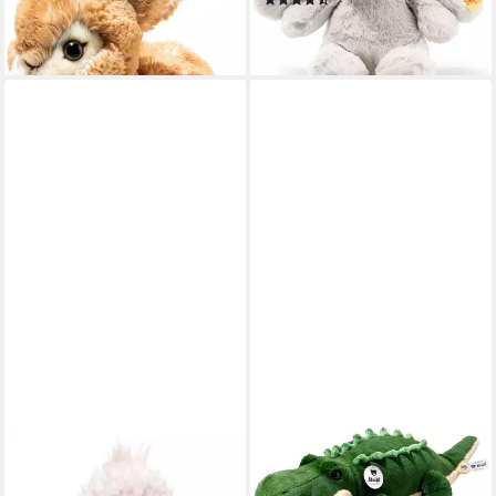
(10)
Flaschen
ab 24,90 €
ab 49,90 €
lieferbar - in 3-4 Werktagen bei dir
lieferbar - in 2-3 Werktagen bei dir
STEIFF
Kuscheltier Rocko Krokodil,