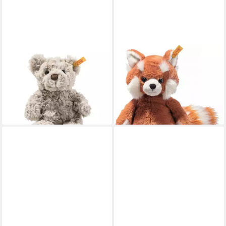
STEIFF
STEIFF
Kuscheltier Honey Teddybär,
Kuscheltier Soft Cuddly
18 cm, grau
Friends Benji Roter Panda
ab 26,15 €
ab 40,11 €
UVP
44,95 €
lieferbar - in 2-3 Werktagen bei dir
-11%
leider ausverkauft