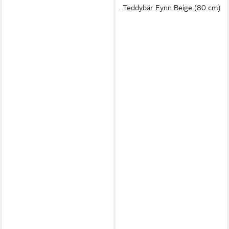
Teddybär Fynn Beige (80 cm)