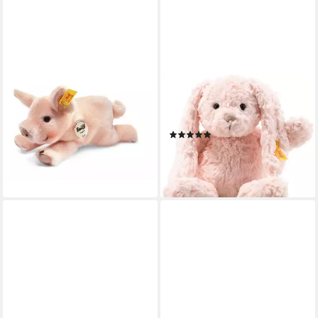
STEIFF
STEIFF
Kuscheltier
Kuscheltier Soft Cuddly
44,90 €
Friends Tilda Hase
lieferbar - in 2-3 Werktagen bei dir
(6)
ab 35,65 €
UVP
39,95 €
-11%
lieferbar - in 6-8 Werktagen bei dir