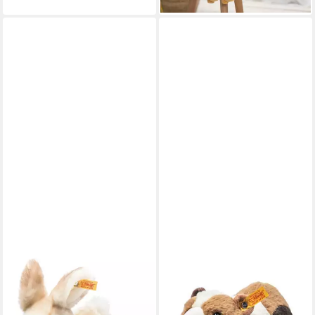
STEIFF
STEIFF
Kuscheltier
Kuscheltier Steiff
52,40 €
Meerschweinchen Dalle 22
leider ausverkauft
cm mit Quitscher 074547