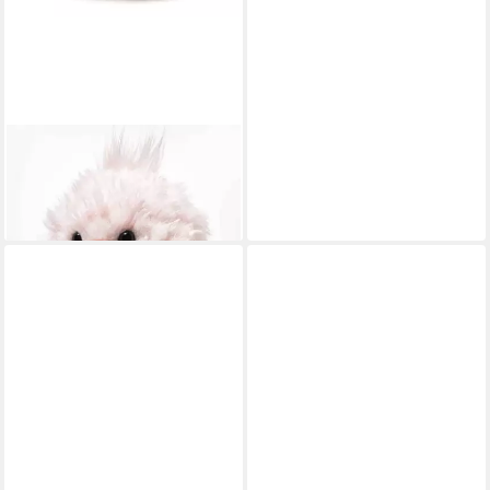
STEIFF
Kuscheltier Pipsy Küken, rosa
ab 22,00 €
lieferbar - in 2-3 Werktagen bei dir