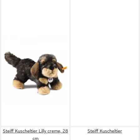
STEIFF
Kuscheltier Kuscheltier
Rauhaardackel Moritz
Dunkelgrau Gespitzt (30cm)
ab 90,31 €
lieferbar - in 2-3 Werktagen bei dir
Steiff Kuscheltier Lilly creme, 28
Steiff Kuscheltier
cm