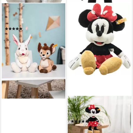
STEIFF
Kuscheltier Disney Originals,
Klopfer, 21 cm
(2)
ab 38,50 €
lieferbar - in 3-4 Werktagen bei dir
STEIFF
Kuscheltier Disney Originals,
Minnie Maus, 31 cm
(3)
ab 49,90 €
lieferbar - in 2-3 Werktagen bei dir