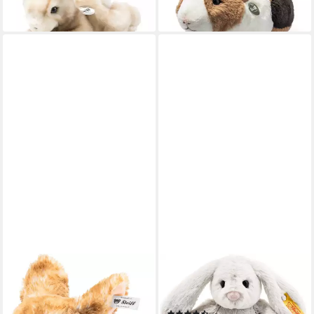
59,90 €
lieferbar - in 2-3 Werktagen bei dir
STEIFF
STEIFF
Kuscheltier Melly Hase, 20
Kuscheltier Soft Cuddly
cm, aus recycelten PET
Friends Hoppie Hase