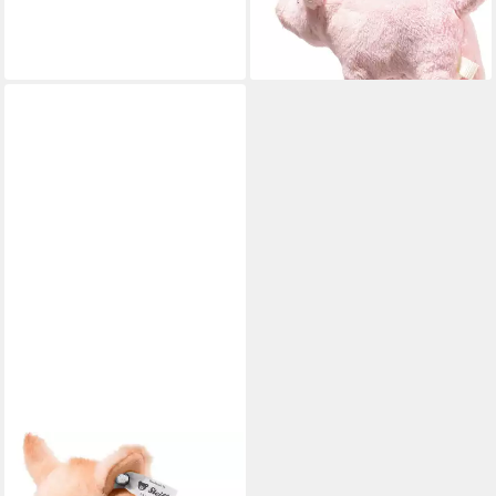
ab 20,48 €
UVP
22,95 €
-11%
lieferbar - in 6-8 Werktagen bei dir
STEIFF
Kuscheltier Sissi Schwein, 15