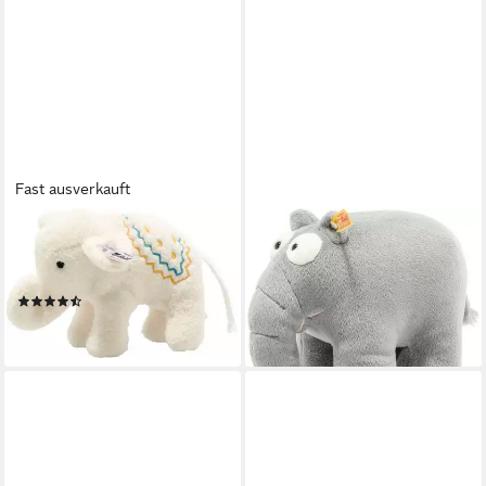
Fast ausverkauft
STEIFF
STEIFF
Kuscheltier-Rassel Elefäntle
Kuscheltier Ottifant, stehend,
mit Rassel
20 cm
(10)
49,90 €
19,90 €
lieferbar - in 2-3 Werktagen bei dir
lieferbar - in 2-3 Werktagen bei dir