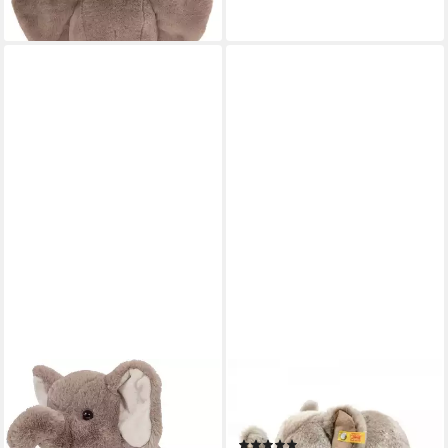
lieferbar - in 2-3 Werktagen bei dir
STEIFF
Kuscheltier Kuscheltier
Elefant Trampili Grau (18cm)
(1)