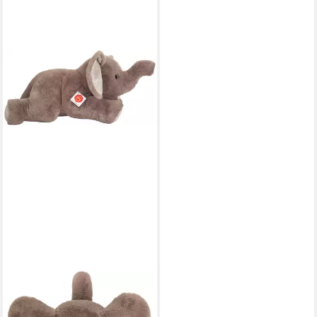
TEDDY HERMANN®
Kuscheltier Elefant, 55 cm
ab 36,74 €