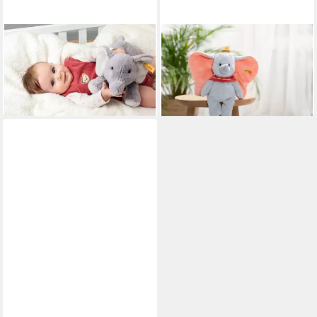
STEIFF
STEIFF
Kuscheltier Soft Cuddly
Kuscheltier Disney Originals,
Friends Elna Elefant
Dumbo, 30 cm
ab 34,90 €
ab 39,88 €
lieferbar - in 6-8 Werktagen bei dir
lieferbar - in 6-8 Werktagen bei dir