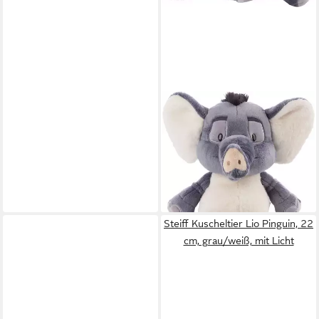
NICI
Kuscheltier Wild Friends,
Elefant El-Flora, 50 cm
schlenkernd
ab 49,72 €
lieferbar - in 8-10 Werktagen bei
dir
Steiff Kuscheltier Lio Pinguin, 22
cm, grau/weiß, mit Licht