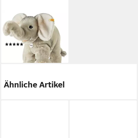
STEIFF
Kuscheltier Steiff Trampili
Elefant 45cm grau stehend
064043
(1)
ab 179,00 €
lieferbar - in 2-3 Werktagen bei dir
Ähnliche Artikel