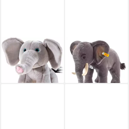
HEUNEC®
STEIFF
Kuscheltier Bedrohte Tiere,
Kuscheltier Steiff Studio
Elefant
Elefant, grau, stehend, 75 cm
25,55 €
ab 799,00 €
UVP
29,99 €
UVP
1.000,00 €
-15%
-20%
lieferbar - in 6-8 Werktagen bei dir
lieferbar - in 5-6 Werktagen bei dir