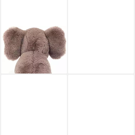
TEDDY HERMANN®
Kuscheltier Elefant sitzend 25
cm
ab 20,99 €
UVP
23,99 €
-13%
lieferbar - in 2-3 Werktagen bei dir