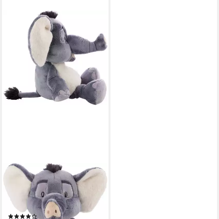
NICI
Kuscheltier Wild Friends,
Elefant El-Flora, 35 cm
schlenkernd
(1)