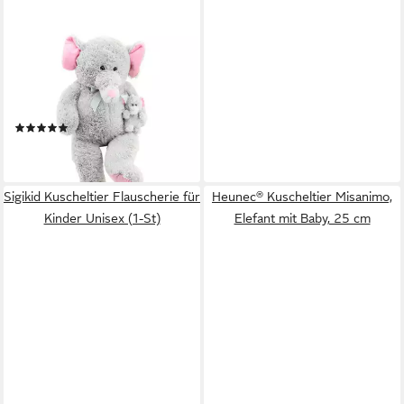
SWEETY-TOYS
Kuscheltier Sweety Toys
10394 Elefant Kuscheltier
100 cm mit Baby grau
(1)
39,99 €
lieferbar - in 2-3 Werktagen bei dir
Sigikid Kuscheltier Flauscherie für
Heunec® Kuscheltier Misanimo,
Kinder Unisex (1-St)
Elefant mit Baby, 25 cm