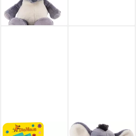
ab 16,27 €
UVP
27,99 €
-42%
lieferbar - in 1-2 Werktagen bei dir
SCHMIDT SPIELE
Plüschfigur