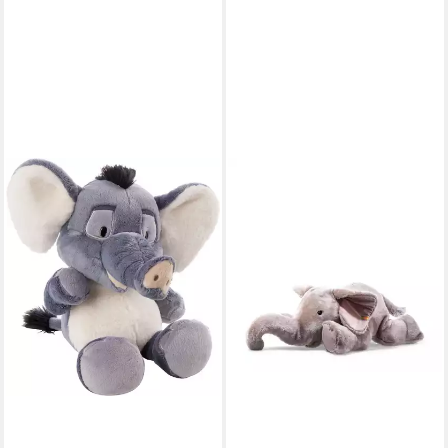
STEIFF
Kuscheltier Steiff Elefant
Trampili 85 cm liegend
064890
349,00 €
lieferbar - in 2-3 Werktagen bei dir