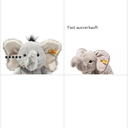
Fast ausverkauft
STEIFF
STEIFF
Kuscheltier Soft Cuddly
Kuscheltier
ab 59,90 €
Friends Ella Elefant
lieferbar - in 2-3 Werktagen bei dir
(6)
ab 34,90 €
leider ausverkauft