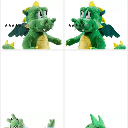
HEUNEC®
HEUNEC®
Kuscheltier Drache stehend
Kuscheltier Drache stehend
grün 35 cm
20 cm
(63)
(5)
20,91 €
ab 11,52 €
UVP
24,99 €
UVP
12,99 €
-16%
-11%
in 4-5 Werktagen bei dir
in 4-5 Werktagen bei dir
HEUNEC®
HEUNEC®
Kuscheltier Olchi, Drache
Kuscheltier Tabaluga, Drache