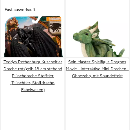
Fast ausverkauft
SPIN MASTER
TEDDYS ROTHENBURG
Spielfigur Dragons Movie -
Kuscheltier Drache grün
Basic Dragons - Ohnezahn
stehend 20 cm Plüschdrache
17,95 €
Stofftier
(1)
in 2-3 Werktagen bei dir
12,47 €
in 1-2 Werktagen bei dir
Teddys Rothenburg Kuscheltier
Spin Master Spielfigur Dragons
Drache rot/gelb 18 cm stehend
Movie - Interaktive Mini-Drachen -
Plüschdrache Stofftier
Ohnezahn, mit Soundeffekt
(Plüschtier, Stoffdrache,
Fabelwesen)