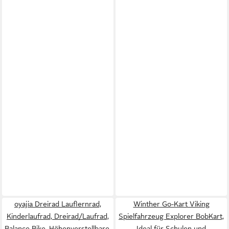
oyajia Dreirad Lauflernrad,
Winther Go-Kart Viking
Kinderlaufrad, Dreirad/Laufrad,
Spielfahrzeug Explorer BobKart,
Balance Bike, Höhenverstellbare,
Ideal für Schulen und