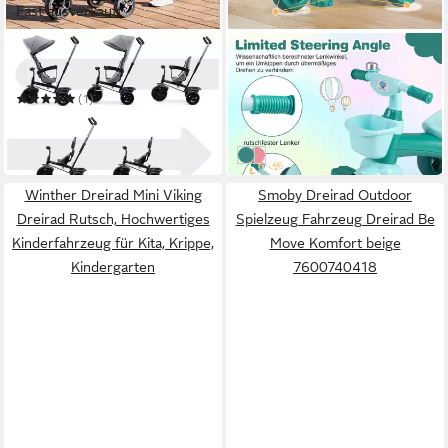
Fast ausverkauft
KINDERKRAFT
COSTWAY
Dreirad FREEWAY
Dreirad
45,99 €
UVP
69,99 €
(1)
74,90 €
-34%
in 2-4 Werktagen bei dir
in 4-5 Werktagen bei dir
Grün
Rosa
Winther Dreirad Mini Viking
Smoby Dreirad Outdoor
Dreirad Rutsch, Hochwertiges
Spielzeug Fahrzeug Dreirad Be
Kinderfahrzeug für Kita, Krippe,
Move Komfort beige
Kindergarten
7600740418