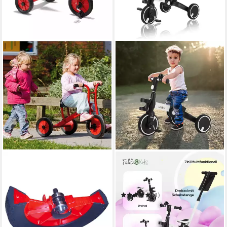
WINTHER
FABLEKIDS
Dreirad Viking Dreirad Mittel
Dreirad EMMA 7in1
ab 309,00 €
Kinderdreirad Laufrad
lieferbar in 5 Wochen
Lernrad Kinder Fahrrad
(1)
59,90 €
UVP
77,90 €
-23%