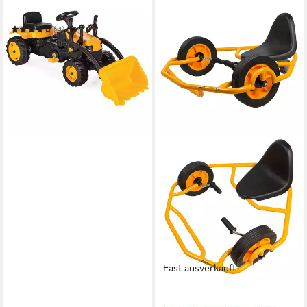
Go-Kart Active 07315
(4)
ab 59,90 €
UVP
99,90 €
-40%
in 6-7 Werktagen bei dir
Fast ausverkauft
RABO