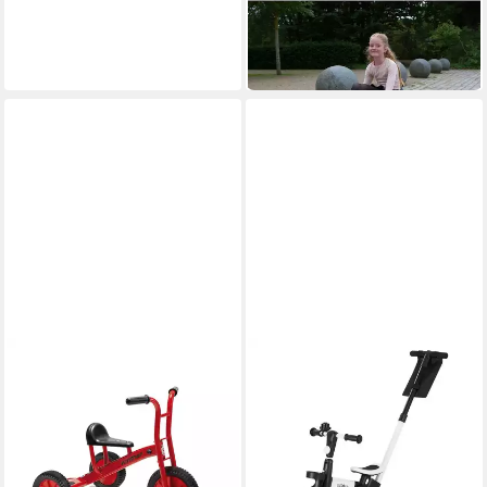
Dreirad Liegedreirad
Circlecart
354,98 €
in 4-5 Werktagen bei dir