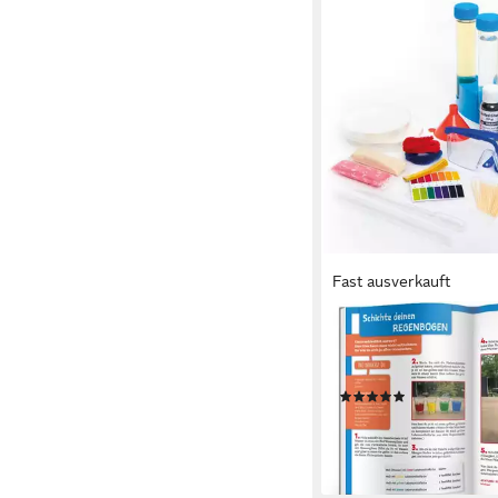
Fast ausverkauft
FRANZIS
Experimentierkasten 
Experimentierbox Ch
(4)
40,79 €
UVP
55,95 €
-27%
lieferbar - in 3-4 Werktag