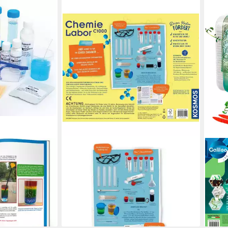
KOSMOS
CLE
GEOlino,
Spiel Chemielabor C 1000
Expe
ab 53,62 €
emie
High
lieferbar - in 2-3 Werktagen bei dir
27,6
-31%
en bei dir
liefe