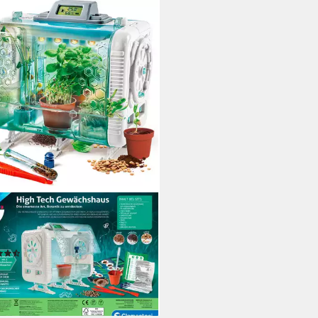
MENTONI®
rimentierkasten Galileo Lab,
 Tech Gewächshaus
(9)
9 €
UVP
39,99 €
rbar - in 1-2 Werktagen bei dir