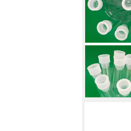
MYEXPERIMENTSET
Experimentierkasten 
aus Kunststoff mit Sto
(10 Stück-tlg)
ab 4,60 €
(0,46 €/ 1 Stk)
lieferbar - in 4-5 Werktag