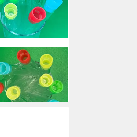
XPERIMENTSET
rimentierkasten Reagenzgläser
Kunststoff mit Stopfen, bunt,
lg)
,90 €
 €/ 1 Stk)
rbar - in 4-5 Werktagen bei dir