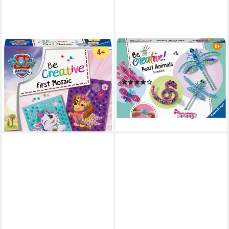
RAVENSBURGER
RAVENSBURGER
Kreativset BeCreative Midi,
Kreativset Pearl Animals,
Mein erstes Mosaik Paw
Made in Europe
(1)
Patrol, Made in Europe
ab 19,63 €
UVP
24,99 €
14,99 €
UVP
17,99 €
-21%
-17%
lieferbar - in 4-5 Werktagen bei dir
lieferbar - in 4-5 Werktagen bei dir