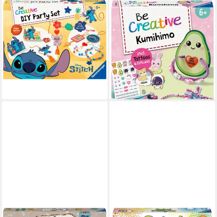
RAVENSBURGER
RAVENSBURGER
Kreativset BeCreative Maxi,
Kreativset BeCreative Midi,
Disney Stitch - DIY Party Set,
Freundschaftsbändchen
Made in Europe
Kumihimo & Tattoos Kawaii,
ab 22,65 €
UVP
29,99 €
Made in Europe
14,99 €
-24%
UVP
17,99 €
lieferbar - in 1-2 Werktagen bei dir
-17%
lieferbar - in 2-3 Werktagen bei dir