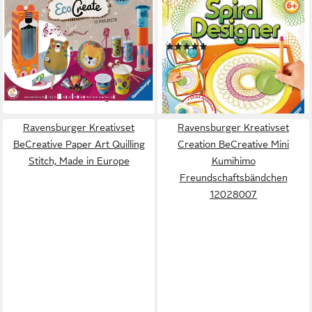
RAVENSBURGER
RAVENSBURGER
Kreativset Eco Create, Make
Spiel Ravensburger Spiral
your own Music, Upcycling
Designer
(1)
und basteln in einem
ab 23,46 €
ab 19,99 €
UVP
29,99 €
lieferbar - in 2-3 Werktagen bei dir
-33%
lieferbar - in 1-2 Werktagen bei dir
Ravensburger Kreativset
Ravensburger Kreativset
BeCreative Paper Art Quilling
Creation BeCreative Mini
Stitch, Made in Europe
Kumihimo
Freundschaftsbändchen
12028007