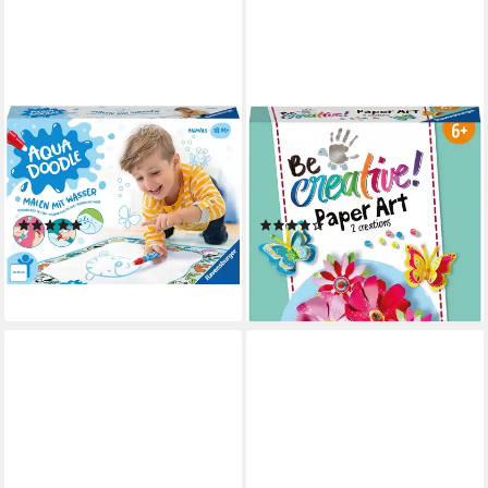
RAVENSBURGER
RAVENSBURGER
Kreativset ministeps®, Aqua
Kreativset BeCreative Paper
Doodle®, Animals, Made in
Art Flowers & Butterflies,
Germany
Made in Europe
(5)
(5)
ab 23,40 €
ab 5,96 €
UVP
8,99 €
lieferbar - in 1-2 Werktagen bei dir
-34%
lieferbar - in 4-5 Werktagen bei dir