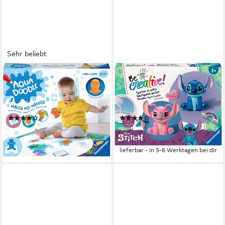
Sehr beliebt
RAVENSBURGER
RAVENSBURGER
Kreativset ministeps®, Aqua
Kreativset BeCreative,
Doodle®, Magic Ocean, Made
Bastelset Gipsgießen Disney
in Europe
Stitch, Made in Europe
(25)
(14)
ab 24,33 €
ab 18,81 €
UVP
32,99 €
UVP
29,99 €
-26%
-37%
lieferbar - in 1-2 Werktagen bei dir
lieferbar - in 5-6 Werktagen bei dir