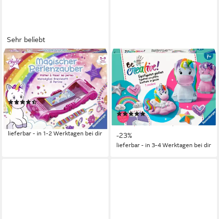
Sehr beliebt
RAVENSBURGER
RAVENSBURGER
Kreativset So Styly, Magischer
Kreativset BeCreative Midi,
Perlenzauber Einhorn, (Set),
Bastelset DIY Gipsfiguren
Made in Europe
gießen Einhorn, Made in
(79)
Europe
ab 17,90 €
UVP
29,99 €
(1)
ab 15,44 €
-40%
UVP
19,99 €
lieferbar - in 1-2 Werktagen bei dir
-23%
lieferbar - in 3-4 Werktagen bei dir