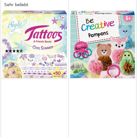
Sehr beliebt
RAVENSBURGER
RAVENSBURGER
Kreativset So Styly, Tattoos &
Kreativset BeCreative Midi,
Friends Bands Cool Summer,
Pompons Kawaii, Made in
(Set), für tolle Armbänder;
Europe
14,49 €
Made in Europe
UVP
17,99 €
(71)
-19%
14,89 €
UVP
17,99 €
lieferbar - in 2-3 Werktagen bei dir
-17%
lieferbar - in 4-5 Werktagen bei dir