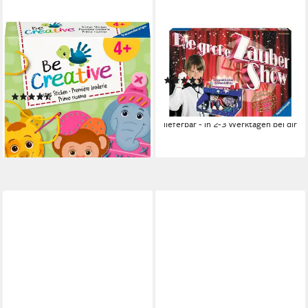
RAVENSBURGER
RAVENSBURGER
Kreativset BeCreative Mini,
Zauberkasten Die große
Sticken ohne Nadel, Made in
Zaubershow, Made in Europe
(13)
Europe
ab 30,95 €
UVP
40,99 €
(6)
6,99 €
UVP
7,99 €
-24%
lieferbar - in 2-3 Werktagen bei dir
-13%
lieferbar - in 3-4 Werktagen bei dir