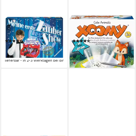
RAVENSBURGER
RAVENSBURGER
Zauberkasten Meine erste
Malvorlage XOOMY® Midi
Zaubershow, Made in Europe
Cute Animals, Made in Europe
(48)
(2)
ab 17,11 €
ab 31,29 €
UVP
26,99 €
lieferbar - in 2-3 Werktagen bei dir
-37%
lieferbar - in 2-3 Werktagen bei dir