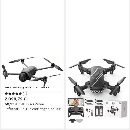
DJI
DEERC
Mavic 4 Pro Drohne
Mini, mit 1080P Kamera für
Kinder, optischem Fluss,
6016 x 3384
Auflösung Video
100 MP
Auflösung Foto
faltbar Drohne
C2 /1,06 kg
Drohnenklasse
20 min
Flugzeit
(1)
2.098,79 €
45,99 €
UVP
57,00 €
60,93 €
mtl. in 48 Raten
-19%
lieferbar - in 1-2 Werktagen bei dir
lieferbar - in 2-3 Werktagen bei dir