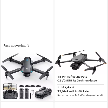
Fast ausverkauft
HOLY STONE
DJI
faltbar, mit 1080P Kamera für
Mavic 3 Pro Fly More Combo
Anfänger, optischem Fluss &
(DJI RC) Drohne
2 Akkus Drohne
5,1K
Auflösung Video
62,99 €
48 MP
Auflösung Foto
UVP
85,99 €
C2 /0,958 kg
Drohnenklasse
-27%
2.517,47 €
lieferbar - in 2-3 Werktagen bei dir
73,09 €
mtl. in 48 Raten
lieferbar - in 1-2 Werktagen bei dir