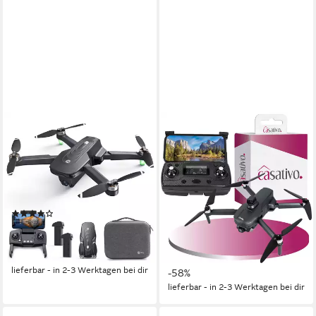
HOLY STONE
CASATIVO
mit Kamera 4K, 46 Min
Profi GPS-Drohne mit 4K-
Flugzeit, Follow-Me,
Kamera faltbar 360°
Bürstenloser Motor Drohne
Hindernis-Sensor Live-View
Drohne
46 min
Flugzeit
Frontkamera: 3840 x 2160 Pixel (4K UHD 2160p, interpoliert) / 1920 x 1080 Pixel (Full HD 1080p, nativ) MP
(10)
25 min
Flugzeit
129,99 €
UVP
271,99 €
11,87 €
mtl. in 12 Raten
249,99 €
UVP
599,95 €
-52%
22,83 €
mtl. in 12 Raten
lieferbar - in 2-3 Werktagen bei dir
-58%
lieferbar - in 2-3 Werktagen bei dir