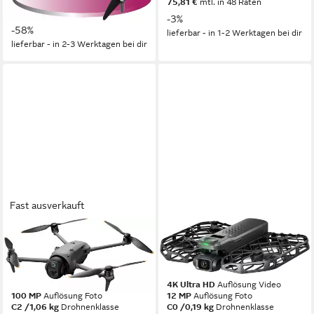
249,99 €
UVP
599,95 €
75,81 €
mtl. in 48 Raten
22,83 €
mtl. in 12 Raten
-3%
-58%
lieferbar - in 1-2 Werktagen bei dir
lieferbar - in 2-3 Werktagen bei dir
Fast ausverkauft
DJI
HOVERAIR
Mavic 4 Pro 512GB Creator
X1 Pro (Ultimate Cycling Kit)
Combo Drohne
Drohne
6016 x 3384
Auflösung Video
4K Ultra HD
Auflösung Video
100 MP
Auflösung Foto
12 MP
Auflösung Foto
C2 /1,06 kg
Drohnenklasse
C0 /0,19 kg
Drohnenklasse