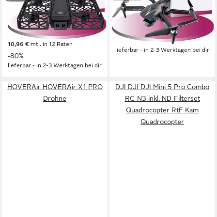
4D Ultra-HD - 1280 x 720, 25 fps und 852 x 720, 25 fps
25 min
Flugzeit
Auflösung Video
1280 x 720 (Frontkamera), 852 x 720 (Bodenkamera) MP
Auflösung Foto
179,99 €
UVP
499,95 €
12 min
Flugzeit
16,44 €
mtl. in 12 Raten
119,99 €
UVP
599,95 €
-64%
10,96 €
mtl. in 12 Raten
lieferbar - in 2-3 Werktagen bei dir
-80%
lieferbar - in 2-3 Werktagen bei dir
HOVERAir HOVERAir X1 PRO
DJI DJI DJI Mini 5 Pro Combo
Drohne
RC-N3 inkl. ND-Filterset
Quadrocopter RtF Kam
Quadrocopter