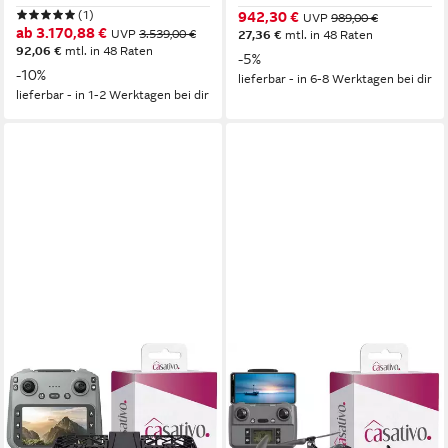
(1)
942,30 €
UVP
989,00 €
ab 3.170,88 €
UVP
3.539,00 €
27,36 €
mtl. in 48 Raten
92,06 €
mtl. in 48 Raten
-5%
-10%
lieferbar - in 6-8 Werktagen bei dir
lieferbar - in 1-2 Werktagen bei dir
CASATIVO
CASATIVO
Duall-Full-HD Kamera Drohne
Profi GPS-Drohne Full-HD
faltbar mit 4,5" FPV
Kamera 3-Achsen-Gimbal 800
Reichweite 120 m Drohne
m 4K interpoliert Drohne