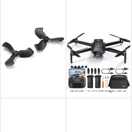
DJI
HOLY STONE
Drohnenpropeller, Ø 16,2 cm
GPS Drohne für Erwachsene
ab 5,00 €
– 4K EIS Kamera + 60 Min
lieferbar in 3 Wochen
Flugzeit Drohne (Faltbare RC
Modelle mit 60 Min Flugzeit)
(4)
189,99 €
UVP
328,99 €
17,35 €
mtl. in 12 Raten
-42%
lieferbar - in 3-4 Werktagen bei dir