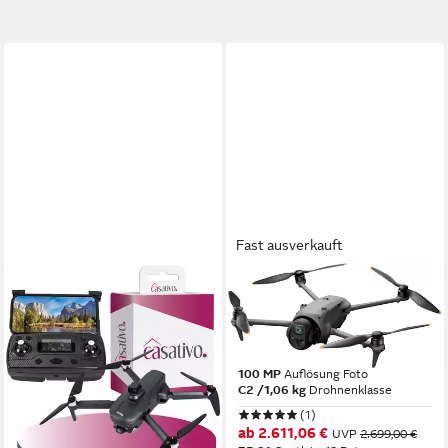
Fast ausverkauft
CASATIVO
DJI
Profi GPS-Drohne mit 4K-
DJI Mavic 4 Pro Fly More
Kamera faltbar 360°
Combo Drohne
Hindernis-Sensor Live-View
6016 x 3384
Auflösung Video
100 MP
Auflösung Foto
Drohne
C2 /1,06 kg
Drohnenklasse
Frontkamera: 3840 x 2160 Pixel (4K UHD 2160p, interpoliert) / 1920 x 1080 Pixel (Full HD 1080p, nativ) MP
(1)
25 min
Flugzeit
ab 2.611,06 €
UVP
2.699,00 €