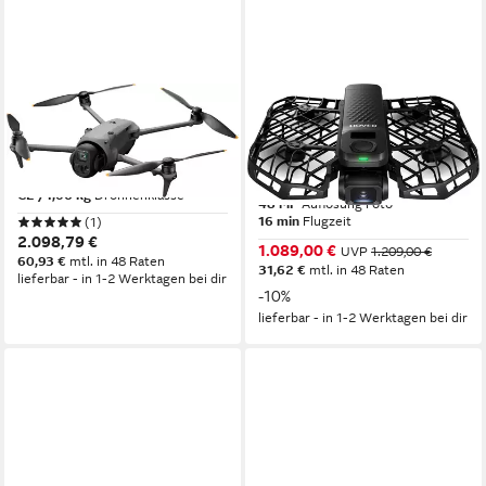
DJI
HOVERAIR
Mavic 4 Pro Drohne
HOVERAir X1 PROMAX
Ultimate Cycling Kit Drohne
6016 x 3384
Auflösung Video
100 MP
Auflösung Foto
8K
Auflösung Video
C2 /1,06 kg
Drohnenklasse
48 MP
Auflösung Foto
16 min
Flugzeit
(1)
2.098,79 €
1.089,00 €
UVP
1.209,00 €
60,93 €
mtl. in 48 Raten
31,62 €
mtl. in 48 Raten
lieferbar - in 1-2 Werktagen bei dir
-10%
lieferbar - in 1-2 Werktagen bei dir