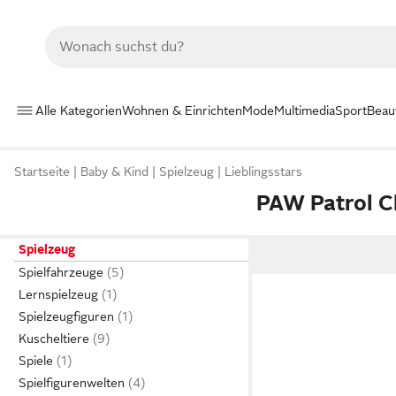
Alle Kategorien
Wohnen & Einrichten
Mode
Multimedia
Sport
Beau
Startseite
Baby & Kind
Spielzeug
Lieblingsstars
PAW Patrol C
Spielzeug
Spielfahrzeuge
Lernspielzeug
Spielzeugfiguren
Kuscheltiere
Spiele
Spielfigurenwelten