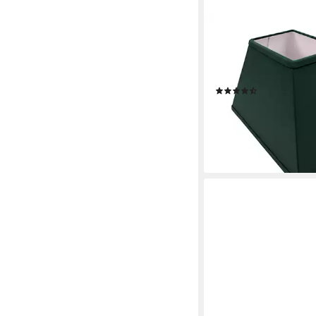
B&S
Lampenschirm Lampe
rechteckig Velvet grü
B:30x20/T:15x10/H:1
(7)
11,99 €
lieferbar - in 3-4 Werktag
+1