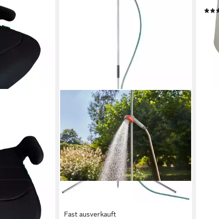
B:26
11,4
liefe
Fast ausverkauft