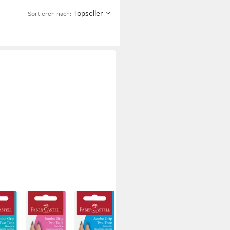
Topseller
Sortieren nach:
R-CASTELL
tift Bleistift Jumbo Grip Two
e