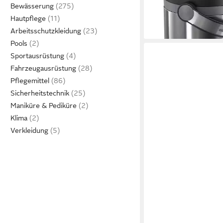
ab 20,89 €
Bewässerung
lieferbar - in 2-3 Werktag
Hautpflege
Arbeitsschutzkleidung
Pools
Sportausrüstung
Fahrzeugausrüstung
Pflegemittel
Sicherheitstechnik
Maniküre & Pediküre
Klima
Verkleidung