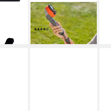
GARDENA
 PLUS
Gartendusche trio, 960-20, Höhe
is 150 cm, (1-
stufenlos verstellbar, abnehmbarer
Brausekopf
(1)
80,49 €
en bei dir
lieferbar - in 3-4 Werktagen bei dir