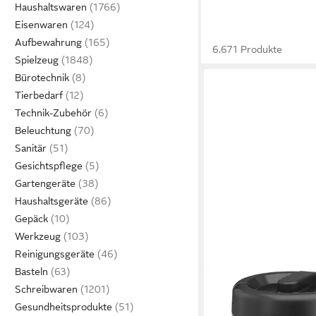
Haushaltswaren
Eisenwaren
Aufbewahrung
6.671 Produkte
Spielzeug
Bürotechnik
Tierbedarf
Technik-Zubehör
Beleuchtung
Sanitär
Gesichtspflege
Gartengeräte
Haushaltsgeräte
Gepäck
Werkzeug
Reinigungsgeräte
Basteln
EMSA
Schreibwaren
Thermobehälter Isoli
Gesundheitsprodukte
Mobility 1,2 Liter Edel