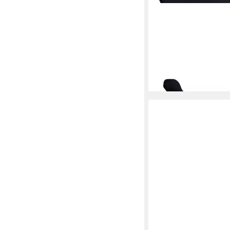
IWH
Autokindersitz Mario
Kindersitzkissen 126 b
tlg)
ab 26,49 €
lieferbar - in 2-3 Werktag