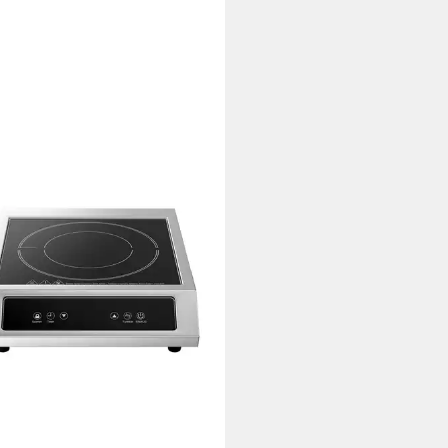
el-Induktionskochplatte Profi
ktionsplatte 3500W
stahlgehäuse - 11
stungstufen
69 €
rbar - in 3-4 Werktagen bei dir