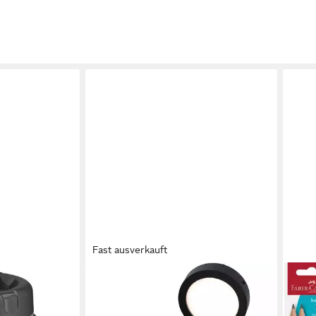
Fast ausverkauft
KYNAST GARDEN
FABE
er-Speisegefäß
LED Solarleuchte Solar LED
Bleis
stahl, Edelstahl
Magnetleuchte warmweiß inklusive
Ton