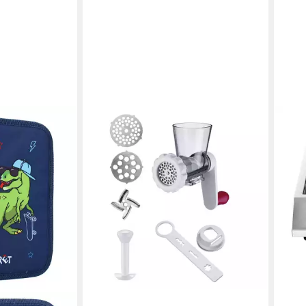
WESTMARK
B&S
Fleischwolf Aufsatz Fleischwolf
Einz
Frecher Fritz für Küchengeräte,
Indu
Handwäsche empfohlen
Edel
8,79 €
Leis
lieferbar - in 3-4 Werktagen bei dir
178,
liefe