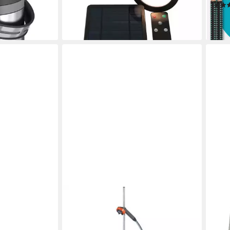
Fernbedienung schwarz
ab 4
en bei dir
16,69 €
liefe
lieferbar - in 3-4 Werktagen bei dir
B&S
Lamp
Velv