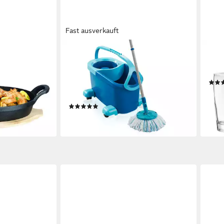
Fast ausverkauft
LEIFHEIT
PAS
senpfännchen
Wischmopp CLEAN TWIST Disc Mop
Bier
chwarz oval 10
Ergo Mobile Wischmop-Set mit
0,2 l
Rollwagen, Drill-Stiel-Mechanik
ab 1
Schleuder-Stopp 360-Kardangelenk
liefe
(3)
en bei dir
63,49 €
lieferbar - in 2-3 Werktagen bei dir