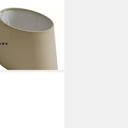
enschirm Lampenschirm oval
et beige
,5x20/T:23,5x15/H:19,5cm,
ing
(2)
9 €
rbar - in 3-4 Werktagen bei dir
+1