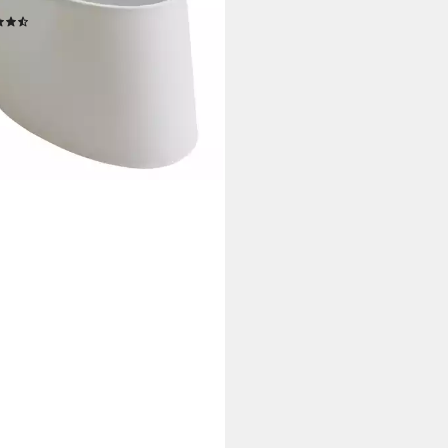
x19/T:21x14,5/H:17cm, Jinming
(2)
9 €
rbar - in 3-4 Werktagen bei dir
+1