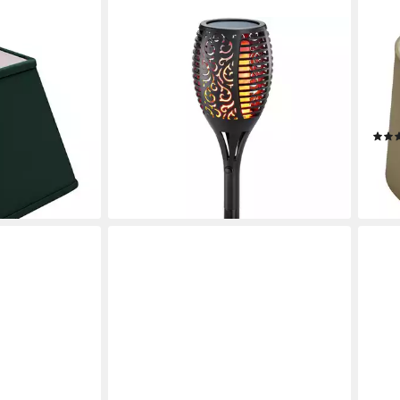
KYNAST GARDEN
B&S
nschirm
LED Solarleuchte Solarfackel mit
Lamp
n
Flammeneffekt Gartenstecker
Velv
8cm, Jinming
Blumendesign 78cm
B:31
10,79 €
Jinm
lieferbar - in 3-4 Werktagen bei dir
en bei dir
13,8
liefe