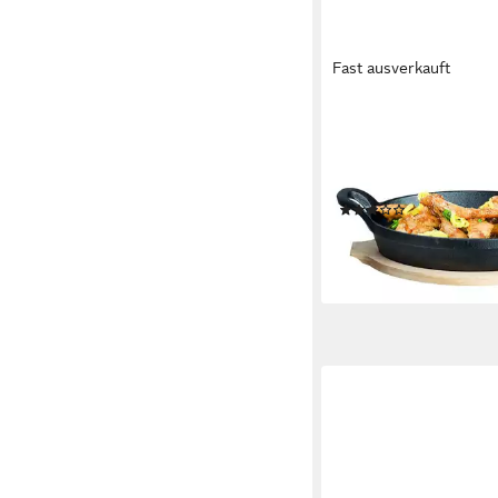
Fast ausverkauft
B&S
Servierpfanne Gussei
Rustikal klein Tapas s
x15,5 cm, Gusseisen
(1)
8,49 €
lieferbar - in 2-3 Werktag