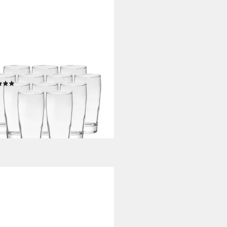
ABAHCE
glas Jubilee Willi Becher geeicht
 12er Set, 12-tlg., Glas
(1)
4,69 €
rbar - in 2-3 Werktagen bei dir