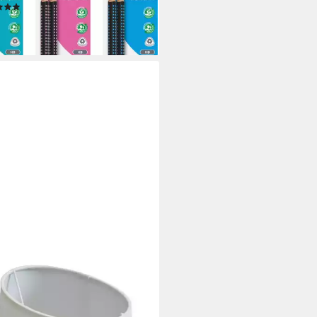
(2)
,69 €
rbar - in 2-3 Werktagen bei dir
enschirm Lampenschirm oval
et weiss