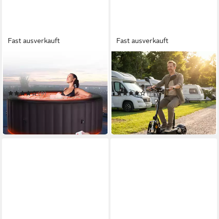
Fast ausverkauft
Fast ausverkauft
MSPA
EFLUX
Whirlpool Aurora U-AU062
E-Scooter Street 20 Pro
aufblasbarer Whirlpool
Escooter Elektro Roller mit
Straßenzulassung klappbar
(9)
(12)
579,00 €
550,01 €
949,00 €
1.619,99 €
-39%
-66%
in 2-3 Werktagen bei dir
in 2-3 Werktagen bei dir