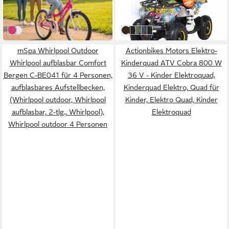
-66%
-64%
in 2-3 Werktagen bei dir
in 2-3 Werktagen bei dir
Pink/Weiß
Weiß/Pink
Gelb Graffiti
Schwarz/Weiß/Rot Polo
Grün Polo
Blau Polo
Schwarz
mSpa Whirlpool Outdoor
Actionbikes Motors Elektro-
Whirlpool aufblasbar Comfort
Kinderquad ATV Cobra 800 W
Bergen C-BE041 für 4 Personen,
36 V - Kinder Elektroquad,
aufblasbares Aufstellbecken,
Kinderquad Elektro, Quad für
(Whirlpool outdoor, Whirlpool
Kinder, Elektro Quad, Kinder
aufblasbar, 2-tlg., Whirlpool),
Elektroquad
Whirlpool outdoor 4 Personen