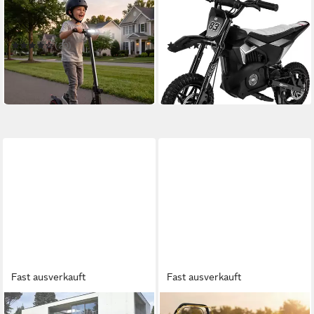
Elektro-Kinderroller Kids K1
Elektro-Kindermotorrad
E-Scooter bis zu 16 km/h ab
Kinder Crossbike Raider
6 Jahren
Elektromotorrad ab 8 Jahren
(20)
(11)
153,01 €
250,01 €
449,99 €
749,99 €
-66%
-67%
in 2-3 Werktagen bei dir
in 2-3 Werktagen bei dir
Fast ausverkauft
Fast ausverkauft
MSPA
CRAFTFULL