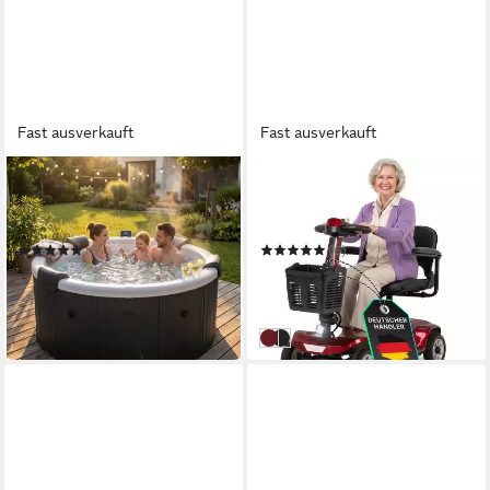
Fast ausverkauft
Fast ausverkauft
MSPA
EFLUX
Whirlpool Frame Denver F-
Elektromobil eFlux Mobility
DE066W, 6 Personen, App-
M1 Elektromobil Rollator
Steuerung, UVC+ Reinigung
(6)
(6)
1.599,00 €
700,01 €
2.699,00 €
1.999,99 €
-41%
-65%
in 3-4 Werktagen bei dir
in 2-3 Werktagen bei dir
Rot
Schwarz