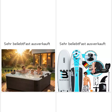
Sehr beliebt
Fast ausverkauft
Sehr beliebt
Fast ausverkauft
MSPA
BLUEMARINA
Whirlpool Frame Tribeca F-
SUP-Board Ariki SUP Board
TR062W - 6 Personen
Standuppaddle aufblasbar
inkl. 5 J. Garantie
(22)
(47)
1.549,00 €
153,01 €
1.999,00 €
419,99 €
-23%
-64%
in 3-4 Werktagen bei dir
in 2-3 Werktagen bei dir