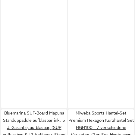
Bluemarina SUP-Board Mapuna
Miweba Sports Hantel-Set
Standuppaddle aufblasbar inkl. 5
Premium Hexagon Kurzhantel Set
J. Garantie, aufblasbar, (SUP
HGH100 - 7 verschiedene
aufblasbar, SUP Anfänger, Stand
Varianten, (2er-Set, Hantelpaar,