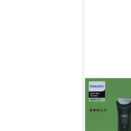
PHILIPS
Bartschneider Philip
Series 7000 All-in-O
Trimmer 17-in-1
(1)
78,99 €
UVP
109,99 €
-28%
lieferbar - in 3-4 Werktag