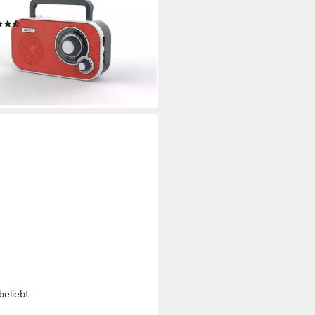
betrieben)
(61)
1,89 €
UVP
32,99 €
%
rbar - in 3-4 Werktagen bei dir
beliebt