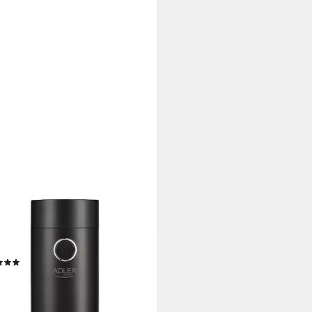
ER
eemühle AD 4446bs, 150Watt,
 elektrische Kaffeemühle,
ürzmühle
(15)
9 €
UVP
24,99 €
rbar - in 3-4 Werktagen bei dir