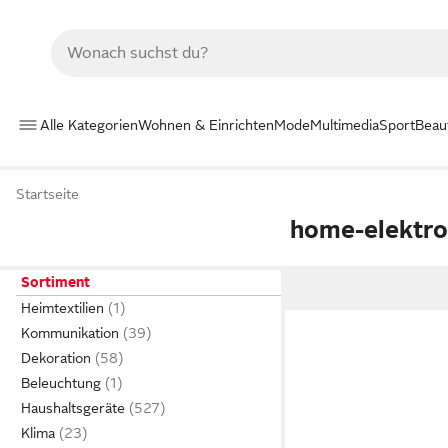
Alle Kategorien
Wohnen & Einrichten
Mode
Multimedia
Sport
Beau
Startseite
home-elektr
Sortiment
Heimtextilien
Kommunikation
Dekoration
Beleuchtung
Haushaltsgeräte
Klima