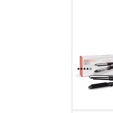
BABYLISS
Glätteisen Steam Shin
(6)
80,99 €
UVP
119,90 €
-32%
lieferbar - in 3-4 Werktag