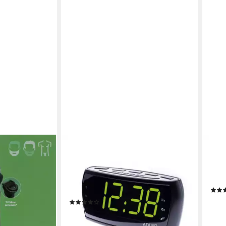
ADLER
ADL
s MG7951/15
Radiowecker AD 1121 Radio,
Kaff
ne Akku
AM/FM-Tuner,
75g,
Stationsprogrammierung,
Gew
Lautsprecher
20,8
(9)
ab 23,89 €
UVP
29,99 €
-16%
en bei dir
liefe
-20%