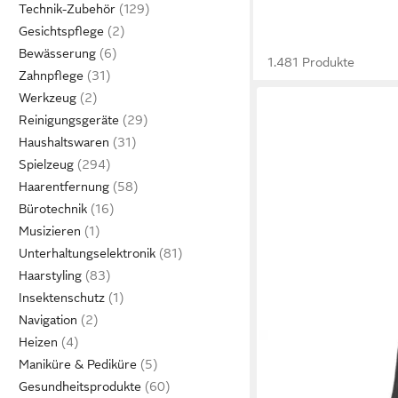
Technik-Zubehör
Gesichtspflege
Bewässerung
1.481 Produkte
Zahnpflege
Werkzeug
Reinigungsgeräte
Haushaltswaren
Spielzeug
Haarentfernung
Bürotechnik
Musizieren
Unterhaltungselektronik
Haarstyling
Insektenschutz
Navigation
Heizen
ADLER EUROPE
Maniküre & Pediküre
Bodenstaubsauger A
Gesundheitsprodukte
Staubsauger mit Beutel,