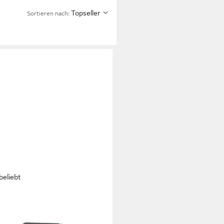
Topseller
Sortieren nach:
beliebt
RY
140 Radio (Tragbares AM FM
 mit Griff, Batterie oder