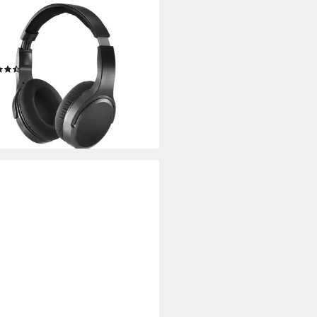
A
opfhörer (6 m langes Kabel,
ennte Lautstärke links u. rechts)
-Kopfhörer
(46)
6,69 €
rbar - in 3-4 Werktagen bei dir