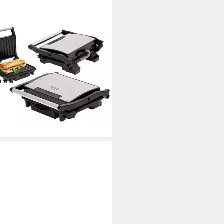
RY
aktgrill CR-3044, 2100 W,
stahlgehäuse, Cool-Touch-
nologie, Antihaftbeschichtung
(13)
9,89 €
UVP
39,99 €
%
rbar - in 3-4 Werktagen bei dir