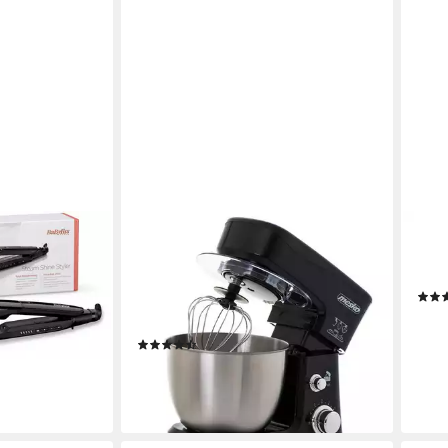
MESKO
ADL
e Styler
Küchenmaschine MS 4217, 1200 W,
San
3,5 l Schüssel, planetarische
Sand
Rührmaschine, Knetmaschine,
ab 1
Edelstahl, schwarz
liefe
en bei dir
(25)
ab 70,99 €
UVP
89,95 €
-21%
lieferbar - in 3-4 Werktagen bei dir