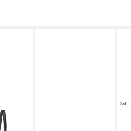
Sehr 
MESKO
CAM
D 7069
Doppelkochplatte MS 6509 Mini-
CR 1
 Digital, für
Kochplatte mit 2 Kochfeldern,
Radio