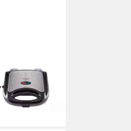
ER
dwichmaker AD 3015
wichtoaster, 750 W
(3)
5,94 €
rbar - in 3-4 Werktagen bei dir