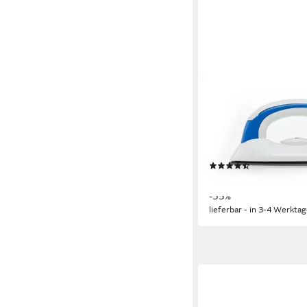
ADLER
Dampfbügeleisen AD
Tragbares Reisebügel
Weiß-Blau, 700 W, Rei
Klappbarer Griff
(2)
ab 18,79 €
UVP
28,99 €
-35%
lieferbar - in 3-4 Werktag