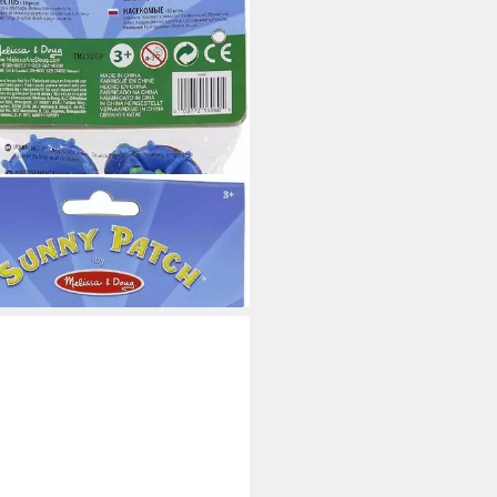
SSA & DOUG
figur Krabbeltierchen, 10 bunten
ten, Tieren, Dekoration
 €
 Werktagen bei dir