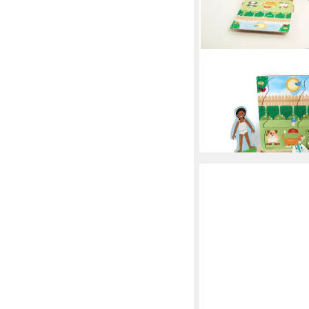
MELISSA & DOUG
Anziehpuppe Occupati
Pretend Play Set
34,88 €
UVP
49,90 €
-30%
in 5-6 Werktagen bei dir