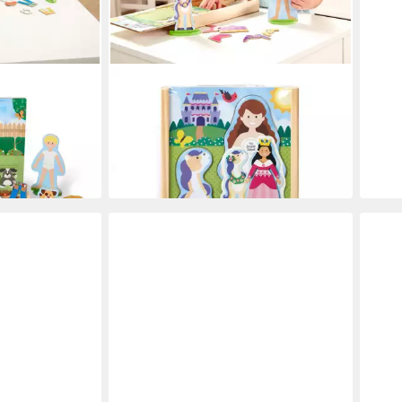
MELISSA & DOUG
ons Magnetic
Anziehpuppe Magnetisch Puppe zum
Anziehen Prinzessin
26,90 €
UVP
32,90 €
-18%
in 5-6 Werktagen bei dir