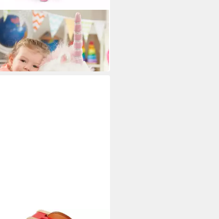
SSA & DOUG
uscheltier Einhorn Kuscheltier
XXL stehend - ca. 82 cm
99 €
 Werktagen bei dir