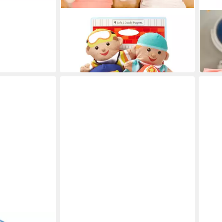
MELISSA & DOUG
MELI
Handpuppe Fröhliche Helfer
Tierk
35,90 €
groß 
UVP
48,90 €
205,
-27%
in 2-3
in 5-6 Werktagen bei dir