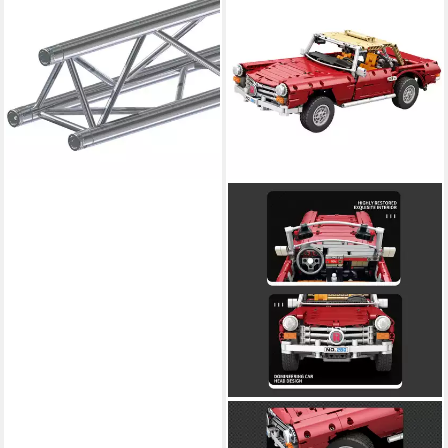
Lampenstativ (F33, 150cm, 3-
Punkt Truss inkl. Konischer
Verbinder - 3-Punkt)
171,72 €
lieferbar - in 3-4 Werktagen bei dir
REOBRIX
11005 Spielbausteine,