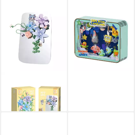
SEMBO
AB0030 - Weltraum Diorama
(Sembo) Spielbausteine
39,95 €
lieferbar - in 4-5 Werktagen bei dir
SEMBO
611084 - Blumengesteck blau
(Sembo) Spielbausteine
14,95 €
lieferbar - in 4-5 Werktagen bei dir