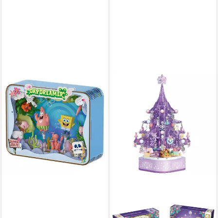
SEMBO
AB0031 - Unterwasser
Diorama (Sembo)
Spielbausteine
39,95 €
lieferbar - in 4-5 Werktagen bei dir
SEMBO
605029 - Lila
Weihnachtsbaum mit Spieluhr