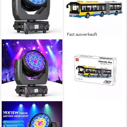
Fast ausverkauft
WANGE
4973 - City Bus (Wange)
Spielbausteine
32,95 €
lieferbar - in 4-5 Werktagen bei dir
ZONQOONZ
Discolicht 285 W Moving
Head Light mit einstellbarem
Zoom für Disco KTV Bar