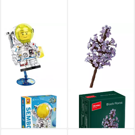
SEMBO
SEMBO
203017 - Astronaut (Sembo)
601284 - Flieder (Sembo)
Spielbausteine
Spielbausteine
24,95 €
7,95 €
lieferbar - in 4-5 Werktagen bei dir
lieferbar - in 4-5 Werktagen bei dir