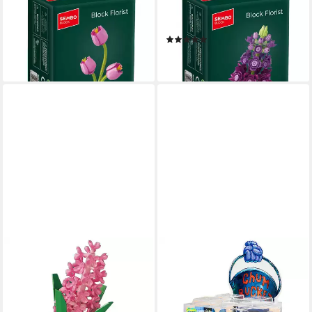
601283 - Tulpen (Sembo)
601279 - Lila Blume (Sembo)
Spielbausteine
Spielbausteine
(1)
7,95 €
7,95 €
lieferbar - in 4-5 Werktagen bei dir
lieferbar - in 4-5 Werktagen bei dir
SEMBO
AB0051 - Labor inkl. Vitrine
(Sembo) Spielbausteine
32,95 €
lieferbar - in 4-5 Werktagen bei dir