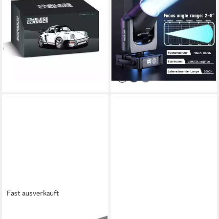
Vitrine (Happy Build)
Head RGBW DMX
Spielbausteine
soundaktiviert 14 Gobos für
29,95 €
Bühne Party
lieferbar - in 4-5 Werktagen bei dir
355,99 €
UVP
1.066,99 €
-67%
lieferbar - in 3-4 Werktagen bei dir
Fast ausverkauft
GLOBAL TRUSS