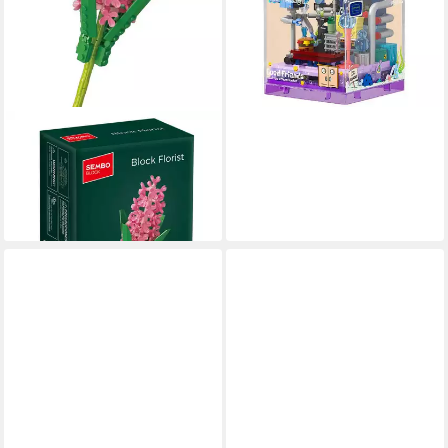
SEMBO
601282 - Hyazinthe (Sembo)
Spielbausteine
7,95 €
lieferbar - in 4-5 Werktagen bei dir