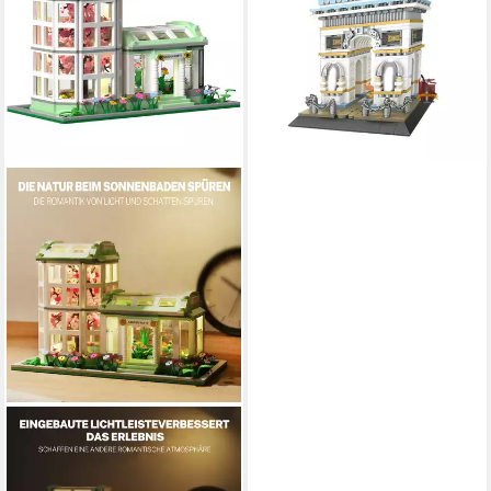
Klemmbausteine
Spielbausteine
24,95 €
UVP
34,95 €
-29%
lieferbar - in 4-5 Werktagen bei dir
ESUN
Blumen Botanical Bauset mit
LED-Lichtern Sakura,