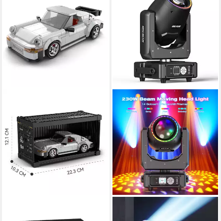
HAPPY BUILD
ZONQOONZ
PB8816 - Turbo 930 inkl.
Discolicht 230W LED Moving