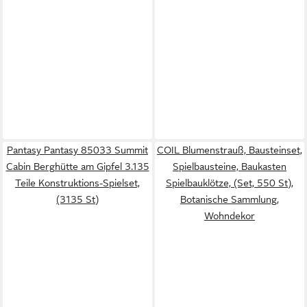
Pantasy Pantasy 85033 Summit
COIL Blumenstrauß, Bausteinset,
Cabin Berghütte am Gipfel 3.135
Spielbausteine, Baukasten
Teile Konstruktions-Spielset,
Spielbauklötze, (Set, 550 St),
(3135 St)
Botanische Sammlung,
Wohndekor