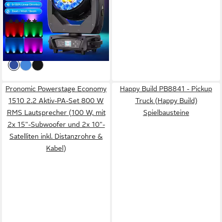
Party
(1)
182,99 €
UVP
192,99 €
-5%
lieferbar - in 3-4 Werktagen bei dir
Pronomic Powerstage Economy
Happy Build PB8841 - Pickup
1510 2.2 Aktiv-PA-Set 800 W
Truck (Happy Build)
RMS Lautsprecher (100 W, mit
Spielbausteine
2x 15"-Subwoofer und 2x 10"-
Satelliten inkl. Distanzrohre &
Kabel)