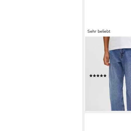
Sehr beliebt
JACK & JONES JUNIOR
Relax-fit-Jeans JJICH
Abriebeffekten und 
Tragekomfort Abriebe
modisch, relaxed fit, 
(43)
ab 23,99 €
UVP
29,99 
-20%
lieferbar - in 1-2 Werktag