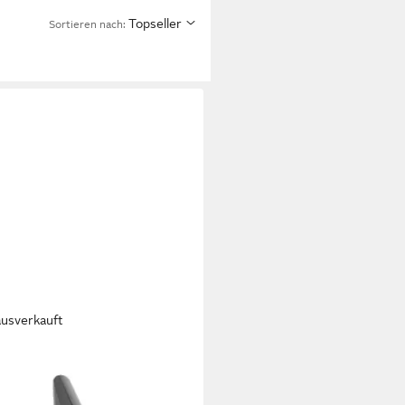
Topseller
Sortieren nach:
ausverkauft
MER
phonmundstück, (Concept Alt
Mundstück Kautschuk,