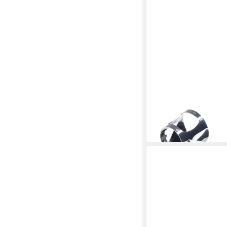
VANDOREN
Klarinetten-Blattschr
Blattschraube Klarine
System - Zubehör für
96,12 €
lieferbar - in 3-4 Werktag