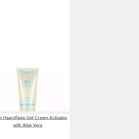
ERM
shampoo Cosmetics 21 Ch Silk
ein
0 €
 €/ 1 l)
rbar - in 2-3 Werktagen bei dir
m Haarpflege-Set Cream Activator
with Aloe Vera