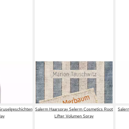
SAL
Selma Merbaum – Ich habe keine
etics Keratine
Haar
Zeit gehabt zuende zu schreiben /
ream
Prot
Marion Tauschwitz
22,0
28,00 €
(73,33
lieferbar - in 2-3 Werktagen bei dir
gen bei dir
liefe
Gruselgeschichten
Salerm Haarspray Selerm Cosmetics Root
Saler
May
Lifter Volumen Spray