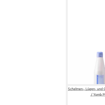
SALERM
Glättungsbalsam Cosm
Shot Straightening C
ab 118,91 €
(237,82 €/ 1 l)
lieferbar - in 9-11 Werkta
Schelmen-, Lügen- und 
/ Yomb 