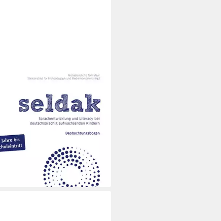
ak. Sprachentwicklung und
racy bei deutschsprachig
achsend / Toni Mayr, Michaela
h
0 €
rbar - in 2-3 Werktagen bei dir