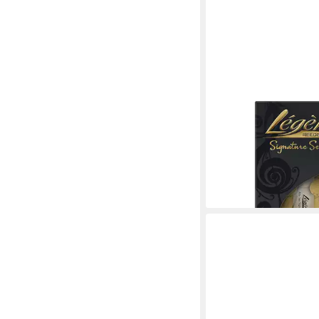
LEGERE
Blattabschneider Sax
Signature Altsax 2 1/4 
Saxophon
37,26 €
lieferbar - in 3-4 Werktag