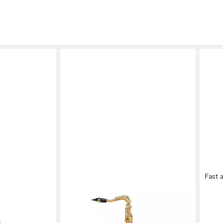
Fast 
SELMER
SEL
(S80
Saxophon, Saxophone, Tenor
Saxo
tschuk-
Saxophone, Tenorsaxophon
Sax 