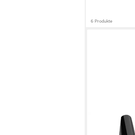
6 Produkte
SELMER
Saxophonmundstück, 
Altsaxophon C++ Kau