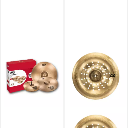
SABIAN
Becken, Cymbals, Cymbal
Sets, B8X Cymbal Set
Performance - Becken Set
646,92 €
lieferbar - in 3-4 Werktagen bei dir
SABIAN
Becken,AA Holy China 17"
Chad Smith Signature,