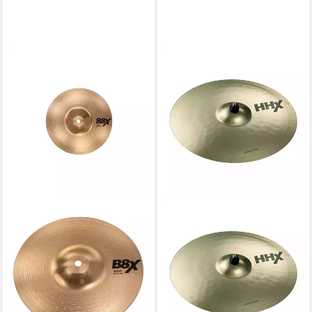
SABIAN
Becken,HHXplosion Crash 18"
Brilliant, Cymbals, Crash
Becken, HHXplosion Crash
18" Brilliant - Crash Becken
528,12 €
lieferbar - in 3-4 Werktagen bei dir