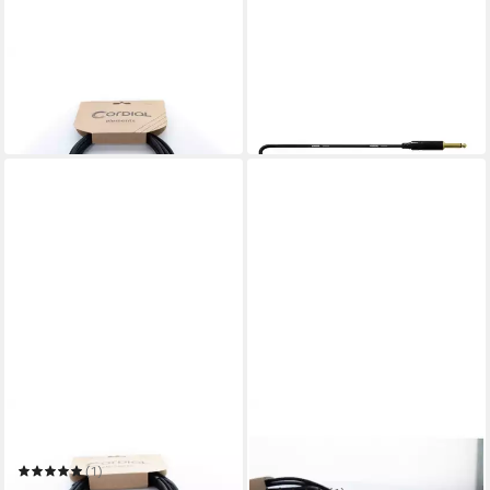
CORDIAL
CORDIAL
Lampen-Verbindungskabel
Audio-Kabel
ab 9,18 €
11,99 €
in 4-5 Werktagen bei dir
in 4-5 Werktagen bei dir
CORDIAL
CORDIAL
Audio-Kabel
Cordial EU 1 MC XLR
Verbindungskabel [2x XLR-
(1)
Stecker 3 polig - 2x Cinc