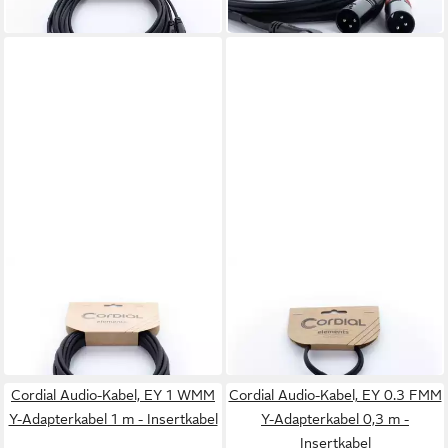
in 2-3 Werktagen bei dir
Kabel
CORDIAL
CORDIAL
Audio-Kabel
Y-Adapter Connector 1: RCA
ab 11,02 €
black/2x Plug 6.3 mono: 2x
in 4-5 Werktagen bei dir
16,39 €
RCA 14891 Audio- & Video-
in 4-5 Werktagen bei dir
Kabel
Cordial Audio-Kabel, EY 1 WMM
Cordial Audio-Kabel, EY 0.3 FMM
Y-Adapterkabel 1 m - Insertkabel
Y-Adapterkabel 0,3 m -
Insertkabel