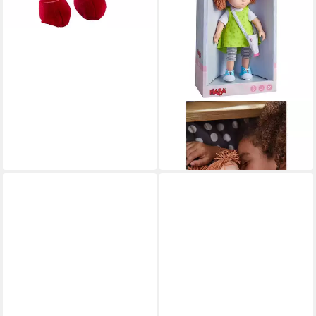
HABA
Babypuppe Milou
56,39 €
leider ausverkauft