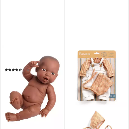
BAYER
Babypuppe Newborn Baby
Black Girl
(13)
29,47 €
UVP
39,99 €
-26%
in 3-4 Werktagen bei dir