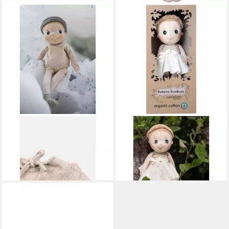
RUBENS BARN
RUBENS BARN
Puppenkleidung Pullover
Stoffpuppe Hazel Mädchen
34,55 €
Schal Mädchen
UVP
45,90 €
23,05 €
-25%
in 2-3 Werktagen bei dir
in 2-3 Werktagen bei dir