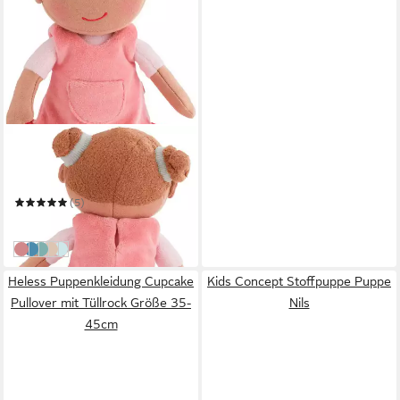
HABA
Stoffpuppe Kuschelpuppe
Camila
(5)
19,99 €
in 3-4 Werktagen bei dir
rosa
blau
hellblau
rosa-weiss
bunt
Heless Puppenkleidung Cupcake
Kids Concept Stoffpuppe Puppe
Pullover mit Tüllrock Größe 35-
Nils
45cm