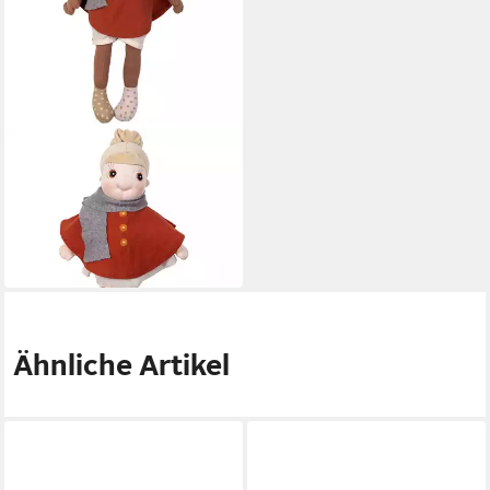
RUBENS BARN
Puppenkleidung Schal
Krageneinsatz Mädchen
21,10 €
UVP
24,90 €
-15%
in 2-3 Werktagen bei dir
Ähnliche Artikel