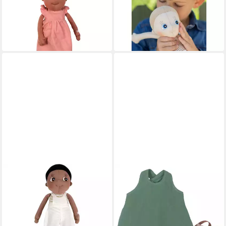
Haarband Mädchen
Kinder
21,05 €
34,55 €
UVP
24,90 €
UVP
45,90 €
-15%
-25%
in 2-3 Werktagen bei dir
in 2-3 Werktagen bei dir