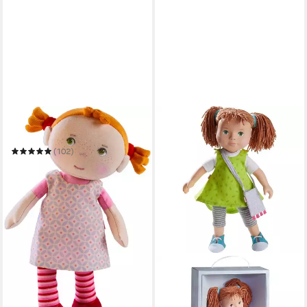
HABA
Stoffpuppe Roya
(102)
25,56 €
in 3-4 Werktagen bei dir