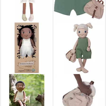
RUBENS BARN
RUBENS BARN
Stoffpuppe Fern Unisex
Puppenkleidung Spieler
Kinder
Rucksack Mädchen
34,55 €
24,15 €
UVP
45,90 €
in 2-3 Werktagen bei dir
-25%
in 2-3 Werktagen bei dir