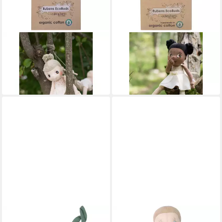
RUBENS BARN
RUBENS BARN
Stoffpuppe Irid Mädchen
Stoffpuppe Poppy Mädchen
34,55 €
34,55 €
UVP
45,90 €
UVP
45,90 €
-25%
-25%
in 2-3 Werktagen bei dir
in 2-3 Werktagen bei dir