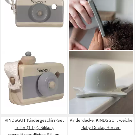
KINDSGUT
KINDSGUT
Lernspielzeug Holzkamera,
Duschhaube Kindsgut
Dunkelgrau
Duschhilfe, Hellgrau,
13,99 €
Auszeichnung TOP10 Baby &
lieferbar - in 2-3 Werktagen bei dir
Kind 2023 Award
17,99 €
lieferbar - in 2-3 Werktagen bei dir
KINDSGUT Kindergeschirr-Set
Kinderdecke, KINDSGUT, weiche
Teller (1-tlg), Silikon,
Baby-Decke, Herzen
umweltfreundliches Silikon,