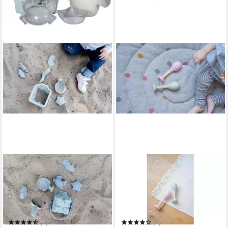
KINDSGUT
KINDSGUT
Sandform-Set, (Set, 7-er Set),
Stabrassel Stabrassel, Mit
Sand-Spielzeug, Schippe,
dem Kauf dieses Produkts
Förmchen, Tilda, Sandkasten,
unterstützt Du die Erhaltung
Outdoor, draußen
von Wäldern.
(7)
(3)