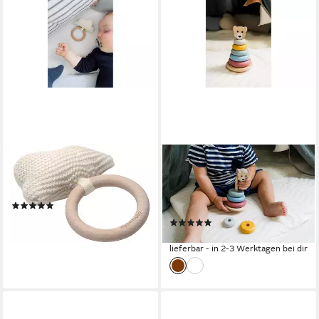
KINDSGUT
KINDSGUT
Beißring-Rassel Häkel-
Stapelspielzeug Stapelturm,
Greifling Wolke
Motorik-Spielzeug für Klein-
(1)
Kinder aus Holz, Bär
14,99 €
(1)
lieferbar - in 2-3 Werktagen bei dir
14,99 €
lieferbar - in 2-3 Werktagen bei dir