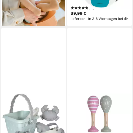
Spaß, unisex,
lieferbar - in 2-3 Werktagen bei dir
(2)
umweltfreundlich
39,99 €
lieferbar - in 2-3 Werktagen bei dir