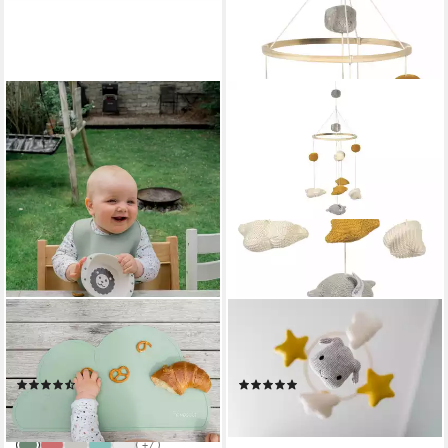
KINDSGUT
KINDSGUT
Platzset Platzdeckchen Wolke,
Mobile, mit gehäkelten
umweltfreundlich, Pistazie
Motiven aus 100% Baumwolle
(2)
(1)
13,99 €
29,99 €
lieferbar - in 2-3 Werktagen bei dir
lieferbar - in 2-3 Werktagen bei dir
+7