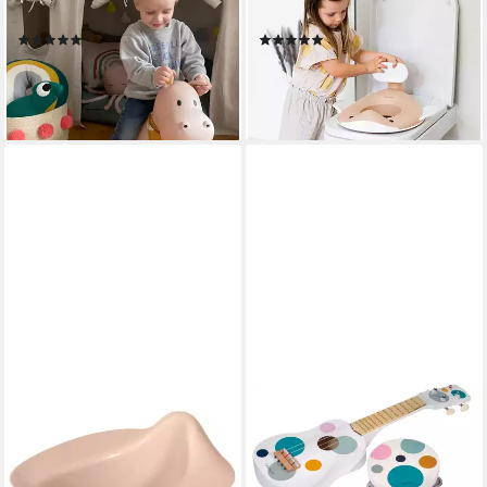
Hüpftier
Baby-Toilettensitz Wal
(8)
(6)
29,99 €
34,99 €
lieferbar - in 2-3 Werktagen bei dir
lieferbar - in 2-3 Werktagen bei dir
+4
+1