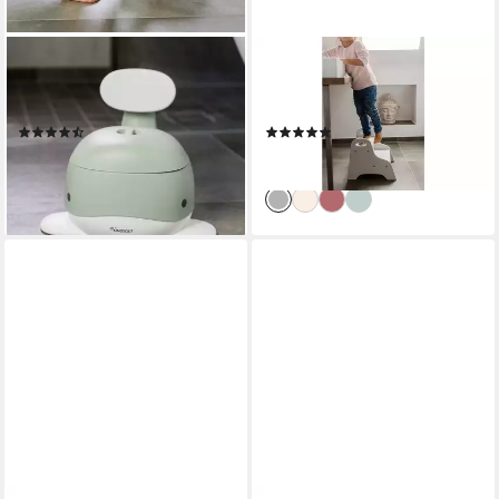
KINDSGUT
KINDSGUT
Töpfchen Wal, (1-tlg), 2-in-1
Tritthocker für Kinder,
Funktion, pistazie
Hellgrau, Umweltfreundlich
(18)
(1)
37,99 €
59,99 €
lieferbar - in 2-3 Werktagen bei dir
lieferbar - in 2-3 Werktagen bei dir
+6