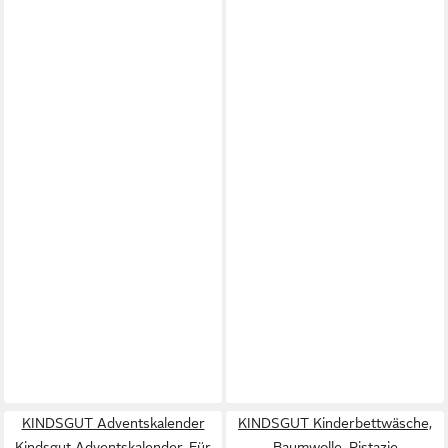
KINDSGUT Adventskalender
KINDSGUT Kinderbettwäsche,
Kindsgut Adventskalender, Für
Baumwolle, Pistazie