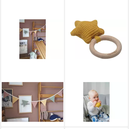
KINDSGUT
KINDSGUT
Wimpelkette Konfetti, 100%
Beißring-Rassel Häkel-
Baumwolle, Geburtstag, Party,
Greifling Stern
14,99 €
Feiern, Girlande
lieferbar - in 2-3 Werktagen bei dir
14,99 €
lieferbar - in 2-3 Werktagen bei dir