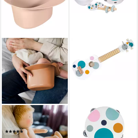
KINDSGUT
KINDSGUT
Toilettentrainer
Spielzeug-Musikinstrument,
Abhaltetöpfchen, (1-tlg)
(Set, 4 tlg),
(1)
Musikinstrumenten-Set,Spiel-
17,99 €