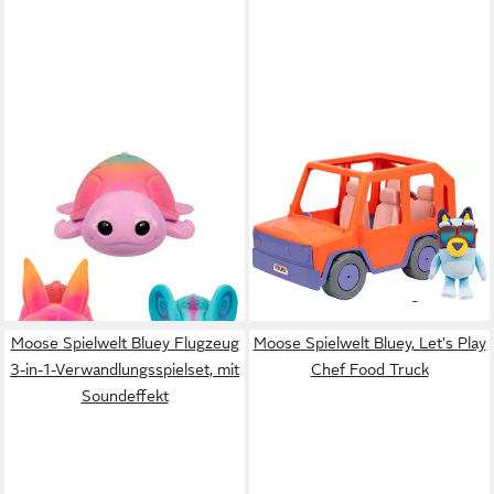
MOOSE
MOOSE
Spielfigur Little Live Pets,
Spielwelt Bluey, Großes
NeeDees, 3er-Pack, (Set, 3-
Familienauto & Bluey-
tlg)
Plüschfigur 20 cm
29,99 €
43,42 €
lieferbar - in 3-4 Werktagen bei dir
lieferbar - in 3-4 Werktagen bei dir
Moose Spielwelt Bluey Flugzeug
Moose Spielwelt Bluey, Let's Play
3-in-1-Verwandlungsspielset, mit
Chef Food Truck
Soundeffekt