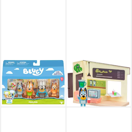
MOOSE
MOOSE
Spielfigur Bluey, Let´s Play
Spielwelt Bluey, Mini-Spielset,
Chef - Pavlova, (Set, 4-tlg)
Let's Play Chef Saftbar
14,58 €
ab 14,43 €
UVP
19,99 €
UVP
17,99 €
-27%
-20%
lieferbar - in 3-4 Werktagen bei dir
lieferbar - in 3-4 Werktagen bei dir