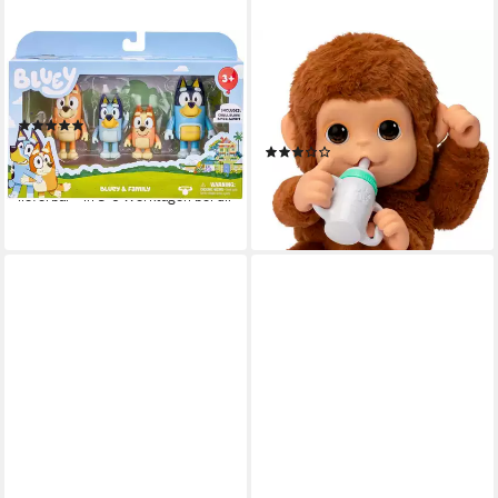
MOOSE
MOOSE
Spielfigur Bluey & Familie 4er
Plüschfigur Little Live Pets,
Pack
Mama Surprise - Mein kleiner
(3)
Affe Mango
ab 16,23 €
UVP
19,99 €
(2)
ab 30,14 €
-19%
UVP
34,99 €
lieferbar - in 5-6 Werktagen bei dir
-14%
lieferbar - in 4-5 Werktagen bei dir