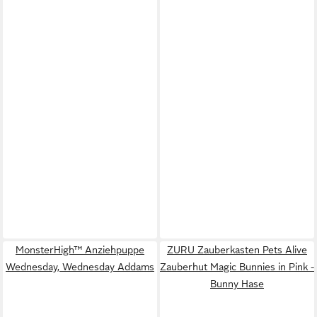
MonsterHigh™ Anziehpuppe
ZURU Zauberkasten Pets Alive
Wednesday, Wednesday Addams
Zauberhut Magic Bunnies in Pink -
Bunny Hase