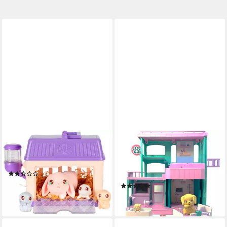
MOOSE
MOOSE
Spielwelt Little Live Pets:
Spielwelt Little Live Pets:
Mama Surprise - Bunny
Mama Surprise Families Baby
(2)
Care Clinic
ab 23,17 €
(1)
lieferbar - in 3-4 Werktagen bei dir
ab 24,88 €
lieferbar - in 3-4 Werktagen bei dir