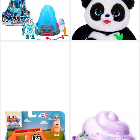
Spielfigur MrBeast Lab Cryo
Plüschfigur Little Live Pets,
Lab, mit Soundeffekt
My Baby Panda
(1)
ab 35,24 €
UVP
39,99 €
49,99 €
-12%
lieferbar - in 3-4 Werktagen bei dir
lieferbar - in 3-4 Werktagen bei dir
MOOSE
MOOSE
Spielzeug-Auto Bluey S11
Plüschfigur Cookeez Makery -
Familienausflug - 4WD
Yum Yumz Multi-Pack S2
29,98 €
Familienauto