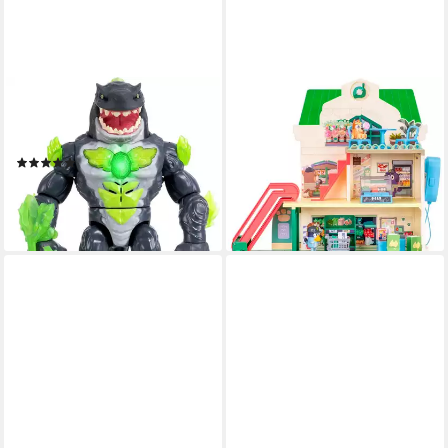
MOOSE
MOOSE
Actionfigur Beast Lab: Hai, mit
Spielwelt Bluey, Let's Play
Licht- und Soundeffekten
Chef Supermarkt, mit
(1)
Soundeffekten
ab 58,90 €
UVP
79,99 €
ab 57,90 €
-26%
lieferbar - in 3-4 Werktagen bei dir
lieferbar - in 3-4 Werktagen bei dir