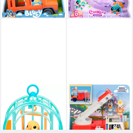
lieferbar - in 3-4 Werktagen bei dir
ab 19,29 €
lieferbar - in 3-4 Werktagen bei dir
MOOSE
MOOSE
Spielfigur Little Live Pets, My
Spielzeug-Feuerwehr Bluey
ab 25,00 €
Really Real Bird mit Vogelkäfig
UVP
29,99 €
- Indie
-17%
lieferbar - in 4-5 Werktagen bei dir
ab 21,52 €
lieferbar - in 5-6 Werktagen bei dir