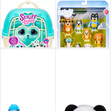
MOOSE
MOOSE
Plüschfigur Scruff-a-Luvs,
Spielfigur Bluey & Familie 8er
Haustier
Mega-Pack
(2)
ab 18,73 €
UVP
22,99 €
ab 27,98 €
-19%
lieferbar - in 3-4 Werktagen bei dir
lieferbar - in 3-4 Werktagen bei dir
MOOSE
MOOSE