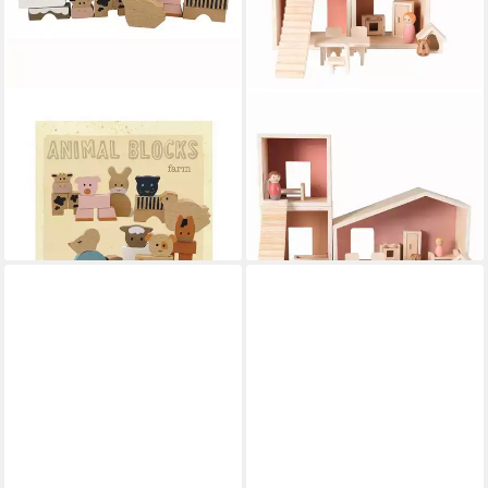
EGMONT TOYS
EGMONT TOYS
Stapelspielzeug Stapelspiel
Puppenhaus Puppenhaus
Bauernhof Holzspielzeug
Familie Holzspielzeug
64,95 €
Motorikspiel Lernspiel
lieferbar - in 2-3 Werktagen bei dir
26,95 €
lieferbar - in 2-3 Werktagen bei dir