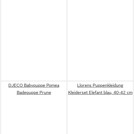
DJECO Babypuppe Pomea
Llorens Puppenkleidung
Badepuppe Prune
Kleiderset Elefant blau, 40-42 cm