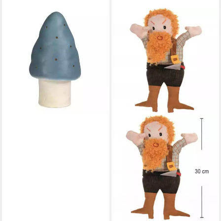
EGMONT TOYS
Nachtlicht Egmont Toys
Pilzlampe klein jeans
67,95 €
lieferbar - in 8-10 Werktagen bei
dir