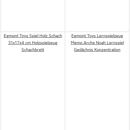
Egmont Toys Spiel Holz Schach
Egmont Toys Lernspielzeug
31x17x4 cm Holzspielzeug
Memo Arche Noah Lernspiel
Schachbrett
Gedächnis Konzentration