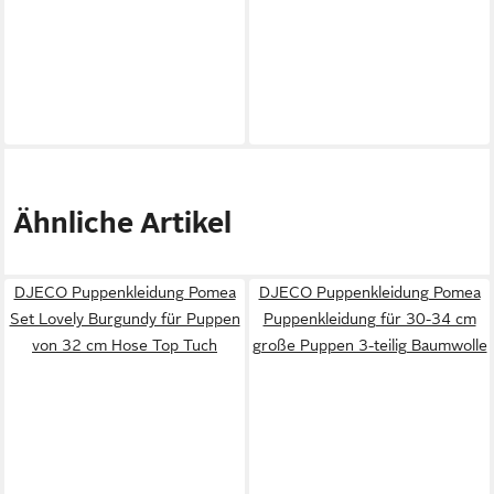
Ähnliche Artikel
DJECO Puppenkleidung Pomea
DJECO Puppenkleidung Pomea
Set Lovely Burgundy für Puppen
Puppenkleidung für 30-34 cm
von 32 cm Hose Top Tuch
große Puppen 3-teilig Baumwolle