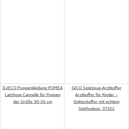
DJECO Puppenkleidung POMEA
GICO Spielzeug-Arztkoffer
Latzhose Cannelle für Puppen
Arztkoffer für Kinder –
der Größe 30-34 cm
Doktorkoffer mit echtem
Stethoskop- 37352