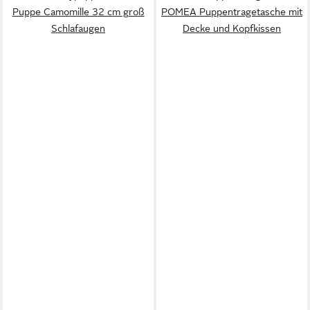
Puppe Camomille 32 cm groß
POMEA Puppentragetasche mit
Schlafaugen
Decke und Kopfkissen