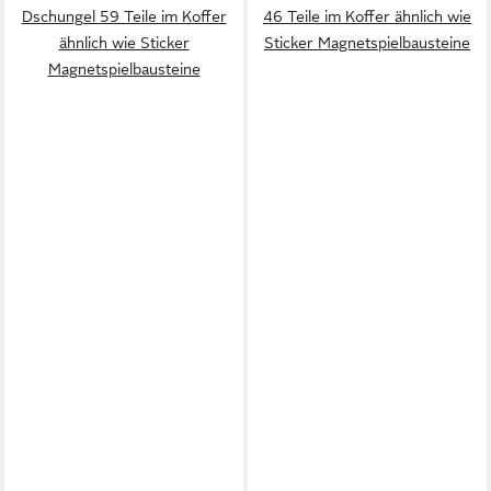
Dschungel 59 Teile im Koffer
46 Teile im Koffer ähnlich wie
ähnlich wie Sticker
Sticker Magnetspielbausteine
Magnetspielbausteine