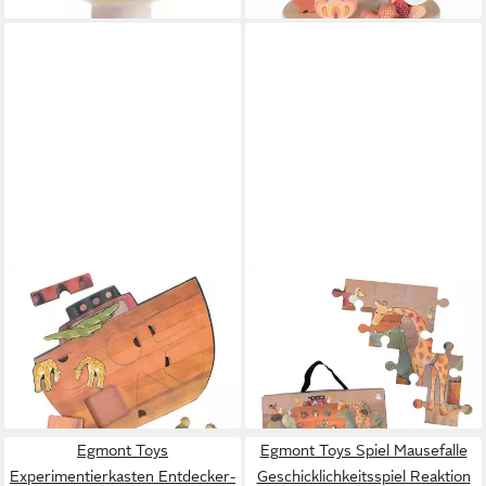
EGMONT TOYS
EGMONT TOYS
Puzzle Schichtpuzzle Arche
Puzzle Puzzle Arche Noah 40
Noah Lernspiel Puzzle,
Teile Kofferbox, 40
Puzzleteile
Puzzleteile
17,95 €
14,95 €
lieferbar - in 2-3 Werktagen bei dir
lieferbar - in 2-3 Werktagen bei dir
Egmont Toys
Egmont Toys Spiel Mausefalle
Experimentierkasten Entdecker-
Geschicklichkeitsspiel Reaktion