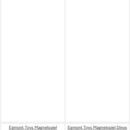
Egmont Toys Magnetspiel
Egmont Toys Magnetspiel Dinos