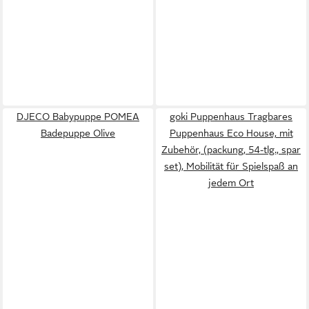
DJECO Babypuppe POMEA
goki Puppenhaus Tragbares
Badepuppe Olive
Puppenhaus Eco House, mit
Zubehör, (packung, 54-tlg., spar
set), Mobilität für Spielspaß an
jedem Ort