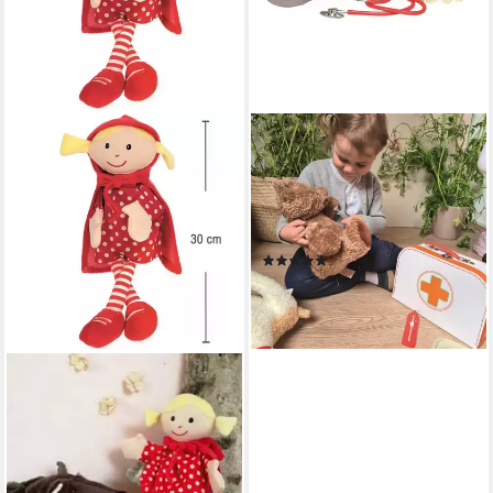
EGMONT TOYS
Spielzeug-Arztkoffer Egmont
Toys Kinder Arztkoffer,
Doktorkoffer, befüllt 54/44
cm, (10-tlg)
(2)
19,95 €
UVP
39,95 €
-50%
lieferbar - in 4-5 Werktagen bei dir
EGMONT TOYS
Handpuppe Rotkäppchen
30cm für Kinder -
Puppentheater
23,95 €