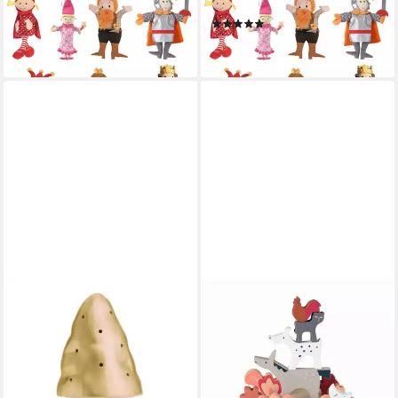
für Kinder - Puppentheater
für Kinder - Puppentheater
(1)
23,95 €
23,95 €
lieferbar - in 2-3 Werktagen bei dir
lieferbar - in 2-3 Werktagen bei dir
EGMONT TOYS
EGMONT TOYS
Nachtlicht Egmont Toys
Stapelspielzeug Balancespiel
Pilzlampe klein gold
Bremer Stadtmusikanten
73,45 €
Holzspielzeug
lieferbar - in 8-10 Werktagen bei
29,95 €
dir
lieferbar - in 2-3 Werktagen bei dir