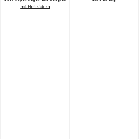
mit Holzrädern